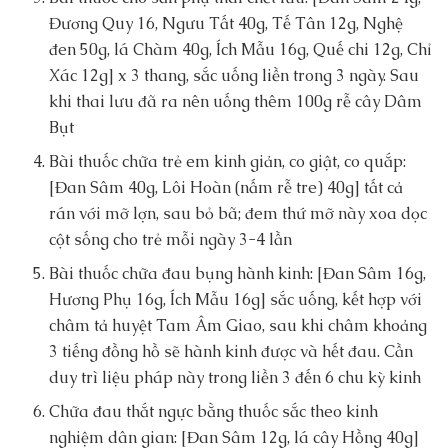
Đương Quy 16, Ngưu Tất 40g, Tế Tân 12g, Nghệ
đen 50g, lá Chàm 40g, Ích Mẫu 16g, Quế chi 12g, Chỉ
Xác 12g] x 3 thang, sắc uống liền trong 3 ngày. Sau
khi thai lưu đã ra nên uống thêm 100g rễ cây Dâm
Bụt
Bài thuốc chữa trẻ em kinh giản, co giật, co quắp:
[Đan Sâm 40g, Lôi Hoàn (nấm rễ tre) 40g] tất cả
rán với mỡ lợn, sau bỏ bã; đem thứ mỡ này xoa dọc
cột sống cho trẻ mỗi ngày 3-4 lần
Bài thuốc chữa đau bụng hành kinh: [Đan Sâm 16g,
Hương Phụ 16g, Ích Mẫu 16g] sắc uống, kết hợp với
châm tả huyệt Tam Âm Giao, sau khi châm khoảng
3 tiếng đồng hồ sẽ hành kinh được và hết đau. Cần
duy trì liệu pháp này trong liền 3 đến 6 chu kỳ kinh
Chữa đau thắt ngực bằng thuốc sắc theo kinh
nghiệm dân gian: [Đan Sâm 12g, lá cây Hồng 40g]