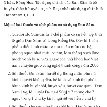
Nhân, Hồng Hoa. Tác dụng chính của Đan Sâm là bổ
huyết, thành huyết, trục ứ. Hoạt chất tác dụng chính là
Tiansinon I, II, III
Một số bài thuốc và chế phẩm có sử dụng Đan Sâm.
Cardorido Saman: là 1 chế phẩm có sự kết hợp tinh
tế giữa Đan Sâm và Dong Riềng Đỏ. Đây là 1 sản
phẩm điển hình chữa cơ tim thiếu máu cục bộ,
phòng ngừa nhồi máu cơ tim, làm thông sạch lòng
mạch vành bị sơ vữa .Được các nhà khoa học Việt
nam chuyển giao công nghệ thành công năm 2006.
Bài thuốc Đan Sâm huyết dụ thang chữa phụ nữ
kinh nguyệt không đều, bế kinh, vô kinh thứ phát,
hành kinh huyết hôi, huyết xấu, huyết cục gồm: [Đan
Sâm 16g, lá Huyết Dụ tươi 50g] x 7 thang cho 7
ngày trong 1 chu kỳ kinh nguyệt với liền 3 chu kỳ
Bài thuốc cho sản phụ thai chết lưu: [Đan Sâm 24g,