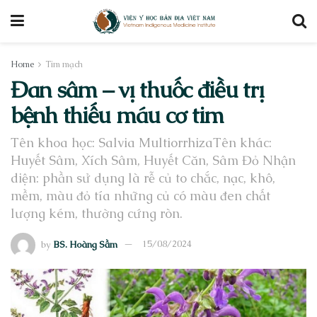
Home
Tim mạch
Đan sâm – vị thuốc điều trị
bệnh thiếu máu cơ tim
Tên khoa học: Salvia MultiorrhizaTên khác:
Huyết Sâm, Xích Sâm, Huyết Căn, Sâm Đỏ Nhận
diện: phần sử dụng là rễ củ to chắc, nạc, khô,
mềm, màu đỏ tía những củ có màu đen chất
lượng kém, thường cứng ròn.
by
BS. Hoàng Sầm
15/08/2024