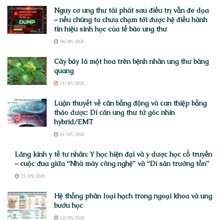
Nguy cơ ung thư tái phát sau điều trị vẫn đe dọa
– nếu chúng ta chưa chạm tới được hệ điều hành
tín hiệu sinh học của tế bào ung thư
04/08/2026
Cây bảy lá một hoa trên bệnh nhân ung thư bàng
quang
11/07/2026
Luận thuyết về cân bằng động và can thiệp bằng
thảo dược: Di căn ung thư từ góc nhìn
hybrid/EMT
01/07/2026
Lăng kính y tế tư nhân: Y học hiện đại và y dược học cổ truyền
– cuộc đua giữa “Nhà máy công nghệ” và “Di sản trường tồn”
21/05/2026
Hệ thống phân loại hạch trong ngoại khoa và ung
bướu học
12/05/2026