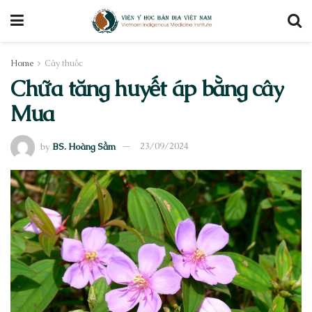
Home
Cây thuốc
Chữa tăng huyết áp bằng cây
Mua
by
BS. Hoàng Sầm
23/09/2024