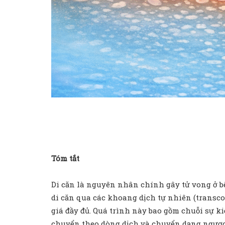
Tóm tắt
Di căn là nguyên nhân chính gây tử vong ở b
di căn qua các khoang dịch tự nhiên (transc
giá đầy đủ. Quá trình này bao gồm chuỗi sự k
chuyển theo dòng dịch và chuyển dạng ngược t