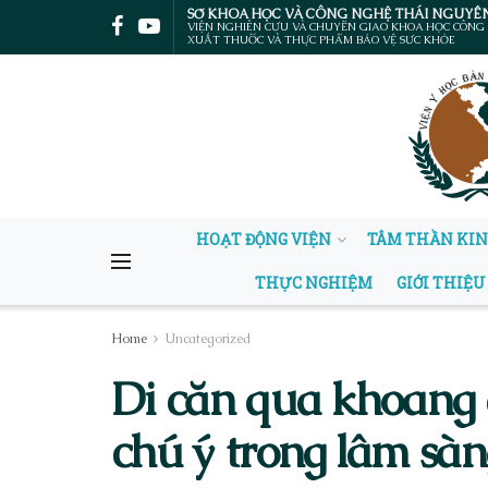
SỞ KHOA HỌC VÀ CÔNG NGHỆ THÁI NGUYÊ
VIỆN NGHIÊN CỨU VÀ CHUYỂN GIAO KHOA HỌC CÔNG
XUẤT THUỐC VÀ THỰC PHẨM BẢO VỆ SỨC KHỎE
HOẠT ĐỘNG VIỆN
TÂM THẦN KI
THỰC NGHIỆM
GIỚI THIỆU
Home
Uncategorized
Di căn qua khoang 
chú ý trong lâm sà