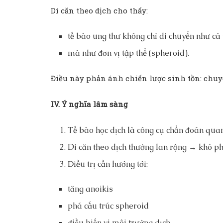
Di căn theo dịch cho thấy:
tế bào ung thư không chỉ di chuyển như cá 
mà như đơn vị tập thể (spheroid).
Điều này phản ánh chiến lược sinh tồn: chuy
IV. Ý nghĩa lâm sàng
Tế bào học dịch là công cụ chẩn đoán quan
Di căn theo dịch thường lan rộng → khó phẫ
Điều trị cần hướng tới:
tăng anoikis
phá cấu trúc spheroid
điều biến vi môi trường dịch.