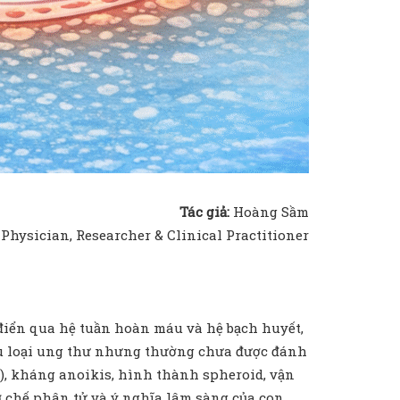
Tác giả:
Hoàng Sầm
Physician, Researcher & Clinical Practitioner
điển qua hệ tuần hoàn máu và hệ bạch huyết,
ều loại ung thư nhưng thường chưa được đánh
), kháng anoikis, hình thành spheroid, vận
ơ chế phân tử và ý nghĩa lâm sàng của con