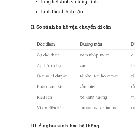
tăng kết dính và tăng sinh
hình thành ổ di căn.
II. So sánh ba hệ vận chuyển di căn
Đặc điểm
Đường máu
Đ
Cơ chế chính
xâm nhập mạch
d
Áp lực cơ học
cao
tr
Đơn vị di chuyển
tế bào đơn hoặc cụm
t
Kháng anoikis
cần thiết
cầ
Kiểu lan
xa, định hướng
t
Ví dụ điển hình
sarcoma, carcinoma
c
III. Ý nghĩa sinh học hệ thống