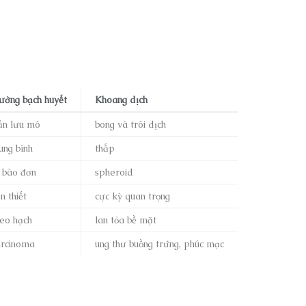
ường bạch huyết
Khoang dịch
ẫn lưu mô
bong và trôi dịch
ung bình
thấp
ế bào đơn
spheroid
n thiết
cực kỳ quan trọng
heo hạch
lan tỏa bề mặt
arcinoma
ung thư buồng trứng, phúc mạc