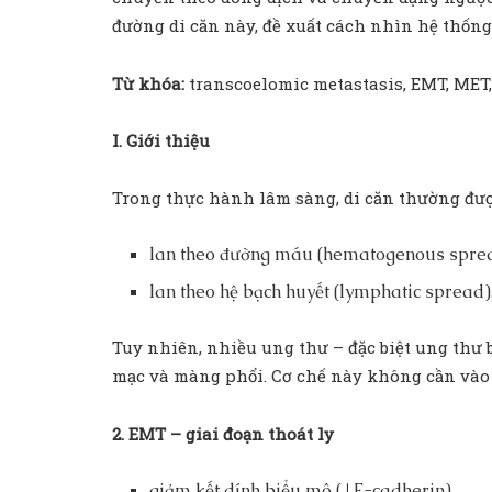
đường di căn này, đề xuất cách nhìn hệ thống 
Từ khóa:
transcoelomic metastasis, EMT, MET, 
I. Giới thiệu
Trong thực hành lâm sàng, di căn thường đượ
lan theo đường máu (hematogenous spre
lan theo hệ bạch huyết (lymphatic spread)
Tuy nhiên, nhiều ung thư – đặc biệt ung thư 
mạc và màng phổi. Cơ chế này không cần vào 
2. EMT – giai đoạn thoát ly
giảm kết dính biểu mô (↓ E-cadherin)