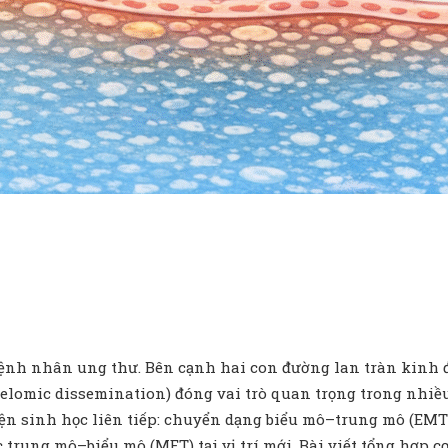
ệnh nhân ung thư. Bên cạnh hai con đường lan tràn kinh 
oelomic dissemination) đóng vai trò quan trọng trong nhi
iện sinh học liên tiếp: chuyển dạng biểu mô–trung mô (EMT
rung mô–biểu mô (MET) tại vị trí mới. Bài viết tổng hợp c