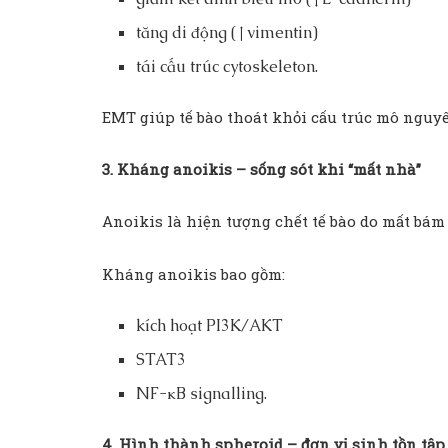
tăng di động (↑ vimentin)
tái cấu trúc cytoskeleton.
EMT giúp tế bào thoát khỏi cấu trúc mô nguy
3. Kháng anoikis – sống sót khi “mất nhà”
Anoikis là hiện tượng chết tế bào do mất bá
Kháng anoikis bao gồm:
kích hoạt PI3K/AKT
STAT3
NF-κB signalling.
4. Hình thành spheroid – đơn vị sinh tồn tập