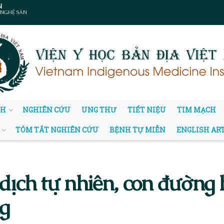
N
 NGHỆ SẢN
NH
NGHIÊN CỨU
UNG THƯ
TIẾT NIỆU
TIM MẠCH
TÓM TẮT NGHIÊN CỨU
BỆNH TỰ MIỄN
ENGLISH AR
dịch tự nhiên, con đường
ng