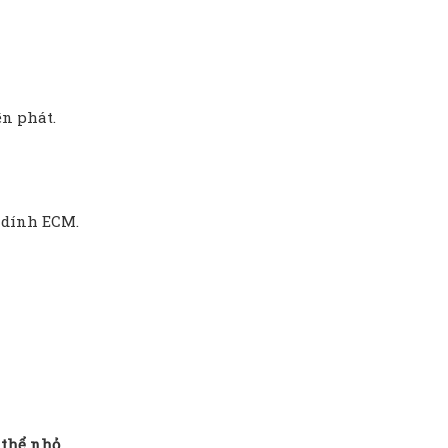
ên phát.
m dính ECM.
 thể nhỏ