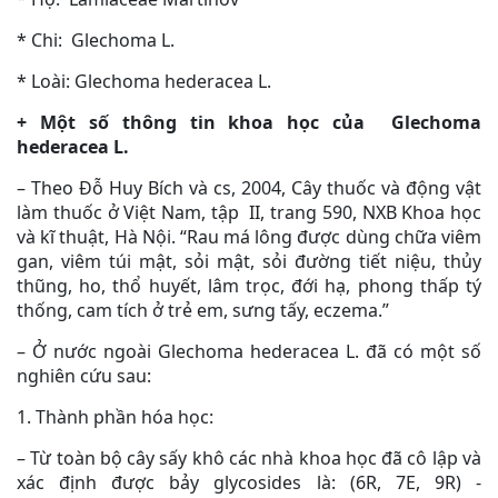
* Chi: Glechoma L.
* Loài: Glechoma hederacea L.
+ Một số thông tin khoa học của Glechoma
hederacea L.
– Theo Đỗ Huy Bích và cs, 2004, Cây thuốc và động vật
làm thuốc ở Việt Nam, tập II, trang 590, NXB Khoa học
và kĩ thuật, Hà Nội. “Rau má lông được dùng chữa viêm
gan, viêm túi mật, sỏi mật, sỏi đường tiết niệu, thủy
thũng, ho, thổ huyết, lâm trọc, đới hạ, phong thấp tý
thống, cam tích ở trẻ em, sưng tấy, eczema.”
– Ở nước ngoài Glechoma hederacea L. đã có một số
nghiên cứu sau:
1. Thành phần hóa học:
– Từ toàn bộ cây sấy khô các nhà khoa học đã cô lập và
xác định được bảy glycosides là: (6R, 7E, 9R) -