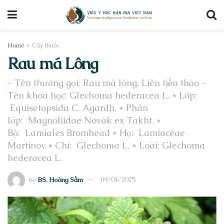
Home
Cây thuốc
Rau má Lông
– Tên thường gọi: Rau má lông, Liên tiền thảo –
Tên khoa học: Glechoma hederacea L. * Lớp:
Equisetopsida C. Agardh. * Phân
lớp: Magnoliidae Novák ex Takht. *
Bộ: Lamiales Bromhead * Họ: Lamiaceae
Martinov * Chi: Glechoma L. * Loài: Glechoma
hederacea L.
by
BS. Hoàng Sầm
09/04/2025