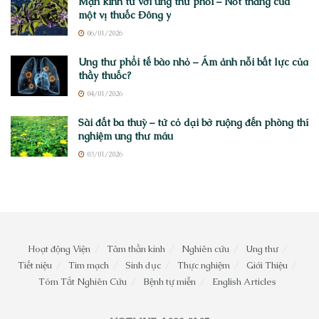
Mạn kinh tử với ung thư phổi – Nốt thăng của
một vị thuốc Đông y
06/01/2026
Ung thư phổi tế bào nhỏ – Ám ảnh nỗi bất lực của
thầy thuốc?
04/01/2026
Sài đất ba thuỳ – từ cỏ dại bờ ruộng đến phòng thí
nghiệm ung thư máu
03/01/2026
Hoạt động Viện
Tâm thần kinh
Nghiên cứu
Ung thư
Tiết niệu
Tim mạch
Sinh dục
Thực nghiệm
Giới Thiệu
Tóm Tắt Nghiên Cứu
Bệnh tự miễn
English Articles