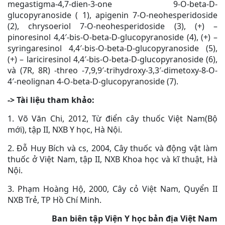
megastigma-4,7-dien-3-one 9-O-beta-D-
glucopyranoside ( 1), apigenin 7-O-neohesperidoside
(2), chrysoeriol 7-O-neohesperidoside (3), (+) –
pinoresinol 4,4′-bis-O-beta-D-glucopyranoside (4), (+) –
syringaresinol 4,4′-bis-O-beta-D-glucopyranoside (5),
(+) – lariciresinol 4,4′-bis-O-beta-D-glucopyranoside (6),
và (7R, 8R) -threo -7,9,9′-trihydroxy-3,3′-dimetoxy-8-O-
4′-neolignan 4-O-beta-D-glucopyranoside (7).
-> Tài liệu tham khảo:
1. Võ Văn Chi, 2012, Từ điển cây thuốc Việt Nam(Bộ
mới), tập II, NXB Y học, Hà Nội.
2. Đỗ Huy Bích và cs, 2004, Cây thuốc và động vật làm
thuốc ở Việt Nam, tập II, NXB Khoa học và kĩ thuật, Hà
Nội.
3. Phạm Hoàng Hộ, 2000, Cây cỏ Việt Nam, Quyển II
NXB Trẻ, TP Hồ Chí Minh.
Ban biên tập Viện Y học bản địa Việt Nam