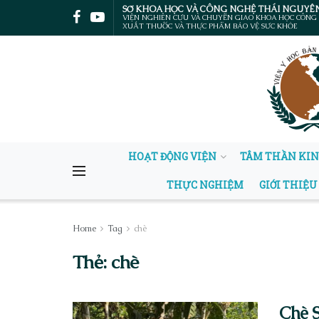
SỞ KHOA HỌC VÀ CÔNG NGHỆ THÁI NGUYÊ
VIỆN NGHIÊN CỨU VÀ CHUYỂN GIAO KHOA HỌC CÔNG
XUẤT THUỐC VÀ THỰC PHẨM BẢO VỆ SỨC KHỎE
HOẠT ĐỘNG VIỆN
TÂM THẦN KI
THỰC NGHIỆM
GIỚI THIỆU
Home
Tag
chè
Thẻ:
chè
Chè S