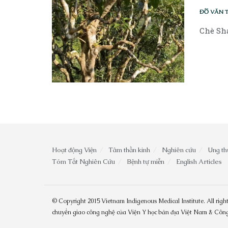
ĐỖ VĂN 
Chè Sha
Hoạt động Viện
Tâm thần kinh
Nghiên cứu
Ung th
Tóm Tắt Nghiên Cứu
Bệnh tự miễn
English Articles
© Copyright 2015 Vietnam Indigenous Medical Institute. All right
chuyển giao công nghệ của Viện Y học bản địa Việt Nam & Cô