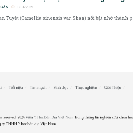
TOÀN
11/04/2025
n Tuyết (Camellia sinensis var. Shan) nổi bật nhờ thành phần
ư
Tiết niệu
Tim mạch
Sinh dục
Thực nghiệm
Giới Thiệu
s reserved. 2024
Viện Y Học Bản Địa Việt Nam
Trang thông tin nghiên cứu khoa học
ng ty TNHH Y học bản địa Việt Nam