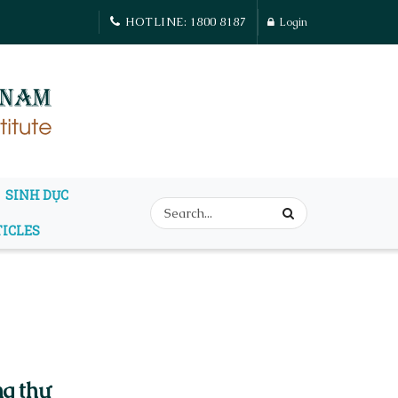
HOTLINE: 1800 8187
Login
SINH DỤC
TICLES
ng thư