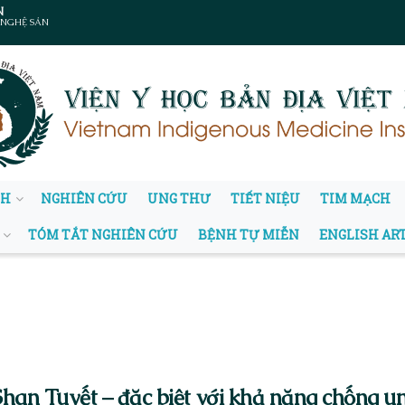
N
 NGHỆ SẢN
NH
NGHIÊN CỨU
UNG THƯ
TIẾT NIỆU
TIM MẠCH
TÓM TẮT NGHIÊN CỨU
BỆNH TỰ MIỄN
ENGLISH AR
han Tuyết – đặc biệt với khả năng chống u