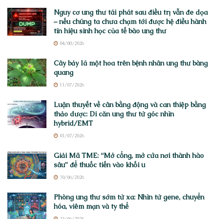
Nguy cơ ung thư tái phát sau điều trị vẫn đe dọa
– nếu chúng ta chưa chạm tới được hệ điều hành
tín hiệu sinh học của tế bào ung thư
04/08/2026
Cây bảy lá một hoa trên bệnh nhân ung thư bàng
quang
11/07/2026
Luận thuyết về cân bằng động và can thiệp bằng
thảo dược: Di căn ung thư từ góc nhìn
hybrid/EMT
01/07/2026
Giải Mã TME: “Mở cổng, mở cửa nơi thành hào
sâu” để thuốc tiến vào khối u
30/06/2026
Phòng ung thư sớm từ xa: Nhìn từ gene, chuyển
hóa, viêm mạn và ty thể
23/06/2026