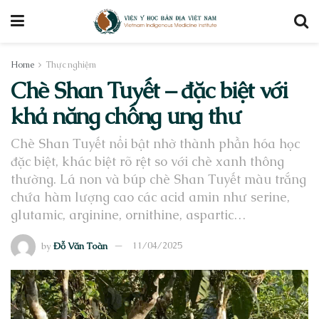
Home
Thực nghiệm
Chè Shan Tuyết – đặc biệt với
khả năng chống ung thư
Chè Shan Tuyết nổi bật nhờ thành phần hóa học
đặc biệt, khác biệt rõ rệt so với chè xanh thông
thường. Lá non và búp chè Shan Tuyết màu trắng
chứa hàm lượng cao các acid amin như serine,
glutamic, arginine, ornithine, aspartic…
by
Đỗ Văn Toàn
11/04/2025