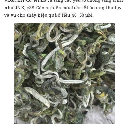
như JNK, p38. Các nghiên cứu trên tế bào ung thư tụy
và vú cho thấy hiệu quả ở liều 40–50 µM.