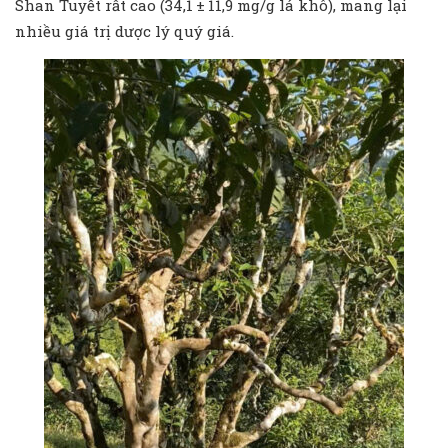
Shan Tuyết rất cao (34,1 ± 11,9 mg/g lá khô), mang lại
nhiều giá trị dược lý quý giá.