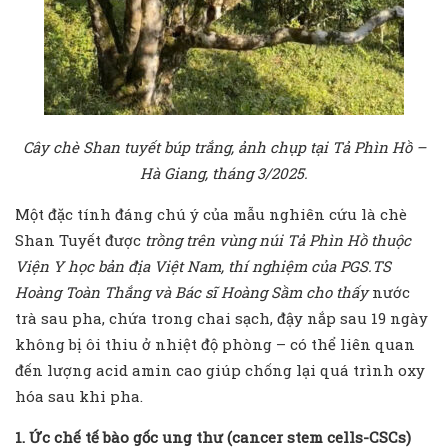
Cây chè Shan tuyết búp trắng, ảnh chụp tại Tả Phìn Hồ –
Hà Giang, tháng 3/2025.
Một đặc tính đáng chú ý của mẫu nghiên cứu là chè
Shan Tuyết được
trồng trên vùng núi Tả Phìn Hồ thuộc
Viện Y học bản địa Việt Nam, thí nghiệm của PGS.TS
Hoàng Toàn Thắng và Bác sĩ Hoàng Sầm cho thấy
nước
trà sau pha, chứa trong chai sạch, đậy nắp sau 19 ngày
không bị ôi thiu ở nhiệt độ phòng – có thể liên quan
đến lượng acid amin cao giúp chống lại quá trình oxy
hóa sau khi pha.
1. Ức chế tế bào gốc ung thư (
cancer stem cells-
CSCs)