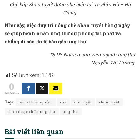
Chè búp Shan tuyết được chế biến tại Tả Phìn Hồ – Hà
Giang.
Như vậy, việc duy trì uống chè shan tuyết hàng ngày
sẽ giúp bệnh nhân ung thư dự phòng tái phát và
chống di căn do tế bào gốc ung thư.
TS.DS Nghiên cứu viên ngành ung thư
Nguyễn Thị Hương.
Số lượt xem:
1.182
0
SHARES
Tags:
bác sĩ hoàng sầm
chè
san tuyết
shan tuyết
thảo dược chữa ung thư
ung thư
Bài viết
liên quan