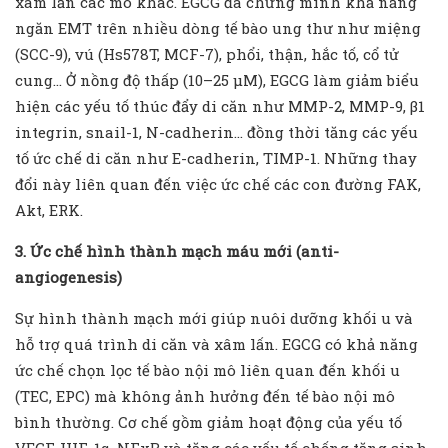
xâm lấn các mô khác. EGCG đã chứng minh khả năng
ngăn EMT trên nhiều dòng tế bào ung thư như miệng
(SCC-9), vú (Hs578T, MCF-7), phổi, thận, hắc tố, cổ tử
cung… Ở nồng độ thấp (10–25 µM), EGCG làm giảm biểu
hiện các yếu tố thúc đẩy di căn như MMP-2, MMP-9, β1
integrin, snail-1, N-cadherin… đồng thời tăng các yếu
tố ức chế di căn như E-cadherin, TIMP-1. Những thay
đổi này liên quan đến việc ức chế các con đường FAK,
Akt, ERK.
3. Ức chế hình thành mạch máu mới (anti-
angiogenesis)
Sự hình thành mạch mới giúp nuôi dưỡng khối u và
hỗ trợ quá trình di căn và xâm lấn. EGCG có khả năng
ức chế chọn lọc tế bào nội mô liên quan đến khối u
(TEC, EPC) mà không ảnh hưởng đến tế bào nội mô
bình thường. Cơ chế gồm giảm hoạt động của yếu tố
VEGF, HIF-1α, NFκB và tăng các yếu tố chống tăng sinh