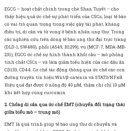
EGCG – hoạt chất chính trong chè Shan Tuyết – cho
thấy hiệu quả ức chế sự phát triển của CSCs, loại tế bào
có vai trò quan trọng trong việc gây tái phát, kháng
điều trị, di căn và tử vong ở bệnh nhân ung thư. Trong
các nghiên cứu trên dòng tế bào ung thư đại trực tràng
(DLD-1, SW480), phổi (A549, H1299), vú (MCF-7, MDA-MB-
231), EGCG ức chế sự hình thành khối cầu – mô phỏng
tính chất CSCs – và làm giảm biểu hiện của các dấu ấn
CD133, CD44. Cơ chế tác động thông qua ức chế các con
đường truyền tín hiệu Wnt/β-catenin và STAT3/NFκB.
Hiệu quả đạt được ở nồng độ 40 µM, thậm chí chỉ 10 µM
khi kết hợp cùng curcumin.
2. Chống di căn qua ức chế EMT (chuyển đổi trạng thái
giữa biểu mô – trung mô)
EMT là quá trình giúp tế bào ung thư di chuyển và