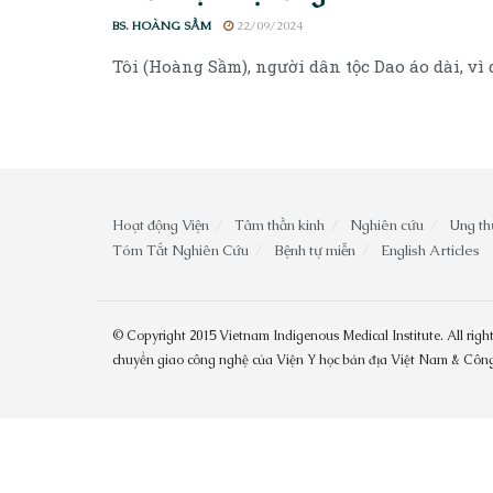
BS. HOÀNG SẦM
22/09/2024
Tôi (Hoàng Sầm), người dân tộc Dao áo dài, vì d
Hoạt động Viện
Tâm thần kinh
Nghiên cứu
Ung th
Tóm Tắt Nghiên Cứu
Bệnh tự miễn
English Articles
© Copyright 2015 Vietnam Indigenous Medical Institute. All right
chuyển giao công nghệ của Viện Y học bản địa Việt Nam & Cô