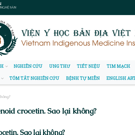
N
 NGHỆ SẢN
NH
NGHIÊN CỨU
UNG THƯ
TIẾT NIỆU
TIM MẠCH
TÓM TẮT NGHIÊN CỨU
BỆNH TỰ MIỄN
ENGLISH AR
 không?
oid crocetin. Sao lại không?
cetin. Sao lại không?