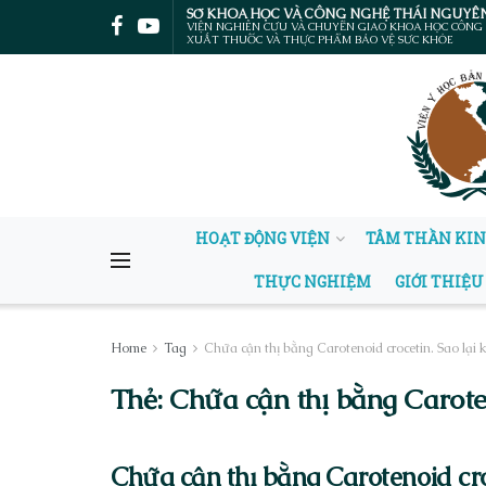
SỞ KHOA HỌC VÀ CÔNG NGHỆ THÁI NGUYÊ
VIỆN NGHIÊN CỨU VÀ CHUYỂN GIAO KHOA HỌC CÔNG
XUẤT THUỐC VÀ THỰC PHẨM BẢO VỆ SỨC KHỎE
HOẠT ĐỘNG VIỆN
TÂM THẦN KI
THỰC NGHIỆM
GIỚI THIỆU
Home
Tag
Chữa cận thị bằng Carotenoid crocetin. Sao lại
Thẻ:
Chữa cận thị bằng Caroten
Chữa cận thị bằng Carotenoid cro