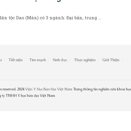
ân tộc Dao (Mán) có 3 ngành: Đại bản, trung ...
ư
Tiết niệu
Tim mạch
Sinh dục
Thực nghiệm
Giới Thiệu
s reserved. 2024
Viện Y Học Bản Địa Việt Nam
Trang thông tin nghiên cứu khoa học
ng ty TNHH Y học bản địa Việt Nam