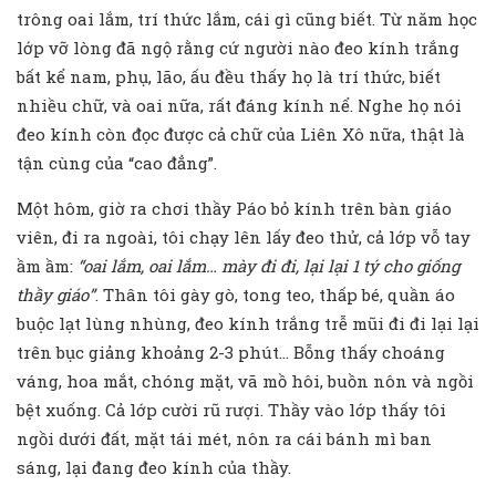
trông oai lắm, trí thức lắm, cái gì cũng biết. Từ năm học
lớp vỡ lòng đã ngộ rằng cứ người nào đeo kính trắng
bất kể nam, phụ, lão, ấu đều thấy họ là trí thức, biết
nhiều chữ, và oai nữa, rất đáng kính nể. Nghe họ nói
đeo kính còn đọc được cả chữ của Liên Xô nữa, thật là
tận cùng của “cao đẳng”.
Một hôm, giờ ra chơi thầy Páo bỏ kính trên bàn giáo
viên, đi ra ngoài, tôi chạy lên lấy đeo thử, cả lớp vỗ tay
ầm ầm:
“oai
lắm,
oai
lắm…
mày
đi
đi,
lại
lại
1
tý
cho
giống
thầy
giáo”
. Thân tôi gày gò, tong teo, thấp bé, quần áo
buộc lạt lùng nhùng, đeo kính trắng trễ mũi đi đi lại lại
trên bục giảng khoảng 2-3 phút… Bỗng thấy choáng
váng, hoa mắt, chóng mặt, vã mồ hôi, buồn nôn và ngồi
bệt xuống. Cả lớp cười rũ rượi. Thầy vào lớp thấy tôi
ngồi dưới đất, mặt tái mét, nôn ra cái bánh mì ban
sáng, lại đang đeo kính của thầy.