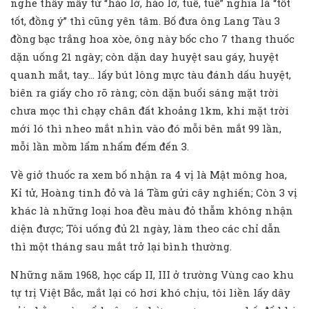
nghe thấy mấy từ “hảo lớ, hảo lớ, tuề, tuề” nghĩa là “tốt
tốt, đồng ý” thì cũng yên tâm. Bố đưa ông Lang Tàu 3
đồng bạc trắng hoa xòe, ông này bốc cho 7 thang thuốc
dặn uống 21 ngày; còn dặn day huyệt sau gáy, huyệt
quanh mắt, tay… lấy bút lông mực tàu đánh dấu huyệt,
biên ra giấy cho rõ ràng; còn dặn buổi sáng mặt trời
chưa mọc thì chạy chân đất khoảng 1km, khi mặt trời
mới ló thì nheo mắt nhìn vào đó mỗi bên mắt 99 lần,
mỗi lần mồm lẩm nhẩm đếm đến 3.
Về giở thuốc ra xem bố nhận ra 4 vị là Mật mông hoa,
Kỉ tử, Hoàng tinh đỏ và lá Tầm gửi cây nghiến; Còn 3 vị
khác là những loại hoa đều màu đỏ thẫm không nhận
diện được; Tôi uống đủ 21 ngày, làm theo các chỉ dẫn
thì một tháng sau mắt trở lại bình thường.
Những năm 1968, học cấp II, III ở trường Vùng cao khu
tự trị Việt Bắc, mắt lại có hơi khó chịu, tôi liền lấy dây