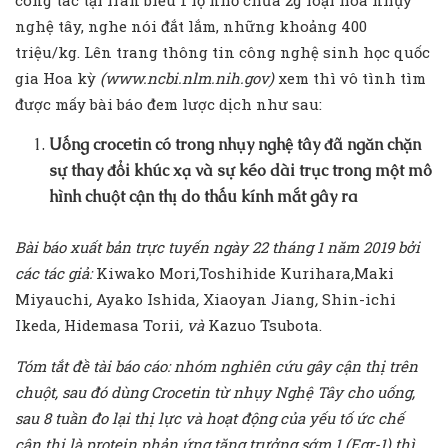
nghệ tây, nghe nói đắt lắm, những khoảng 400
triệu/kg. Lên trang thông tin công nghệ sinh học quốc
gia Hoa kỳ
(www.ncbi.nlm.nih.gov)
xem thì vô tình tìm
được mấy bài báo đem lược dịch như sau:
Uống crocetin có trong nhụy nghệ tây đã ngăn chặn
sự thay đổi khúc xạ và sự kéo dài trục trong một mô
hình chuột cận thị do thấu kính mắt gây ra
Bài báo xuất bản trực tuyến ngày 22 tháng 1 năm 2019 bởi
các tác giả:
Kiwako Mori
,
Toshihide Kurihara
,
Maki
Miyauchi
,
Ayako Ishida
,
Xiaoyan Jiang
,
Shin-ichi
Ikeda
,
Hidemasa Torii
, và
Kazuo Tsubota.
Tóm tắt đề tài báo cáo: nhóm nghiên cứu gây cận thị trên
chuột, sau đó dùng Crocetin từ nhụy Nghệ Tây cho uống,
sau 8 tuần đo lại thị lực và hoạt động của yếu tố ức chế
cận thị là protein phản ứng tăng trưởng sớm 1 (Egr-1) thì