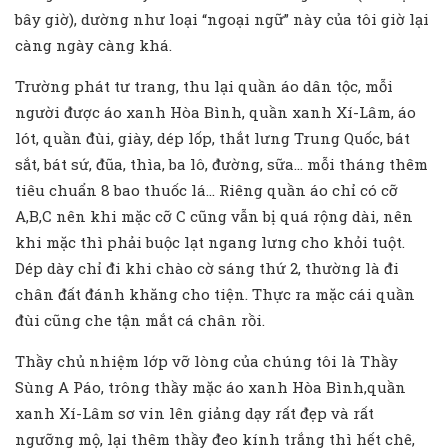
bây giờ), dường như loại “ngoại ngữ” này của tôi giờ lại
càng ngày càng khá.
Trường phát tư trang, thu lại quần áo dân tộc, mỗi
người được áo xanh Hòa Bình, quần xanh Xí-Lâm, áo
lót, quần đùi, giày, dép lốp, thắt lưng Trung Quốc, bát
sắt, bát sứ, đũa, thìa, ba lô, đường, sữa… mỗi tháng thêm
tiêu chuẩn 8 bao thuốc lá… Riêng quần áo chỉ có cỡ
A,B,C nên khi mặc cỡ C cũng vẫn bị quá rộng dài, nên
khi mặc thì phải buộc lạt ngang lưng cho khỏi tuột.
Dép dày chỉ đi khi chào cờ sáng thứ 2, thường là đi
chân đất đánh khăng cho tiện. Thực ra mặc cái quần
đùi cũng che tận mắt cá chân rồi.
Thầy chủ nhiệm lớp vỡ lòng của chúng tôi là Thầy
Sùng A Páo, trông thầy mặc áo xanh Hòa Bình,quần
xanh Xí-Lâm sơ vin lên giảng dạy rất đẹp và rất
ngưỡng mộ, lại thêm thầy đeo kính trắng thì hết chê,