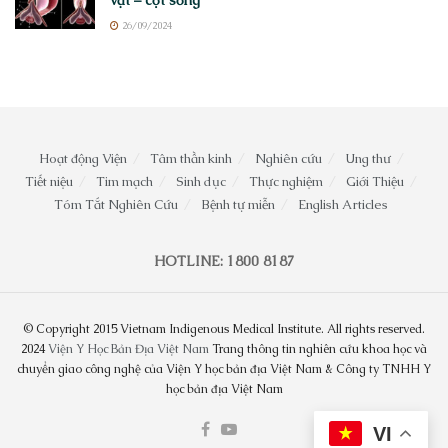
vật – cột sống
26/09/2024
Hoạt động Viện
Tâm thần kinh
Nghiên cứu
Ung thư
Tiết niệu
Tim mạch
Sinh dục
Thực nghiệm
Giới Thiệu
Tóm Tắt Nghiên Cứu
Bệnh tự miễn
English Articles
HOTLINE: 1800 8187
© Copyright 2015 Vietnam Indigenous Medical Institute. All rights reserved.
2024
Viện Y Học Bản Địa Việt Nam
Trang thông tin nghiên cứu khoa học và
chuyển giao công nghệ của Viện Y học bản địa Việt Nam & Công ty TNHH Y
học bản địa Việt Nam
VI