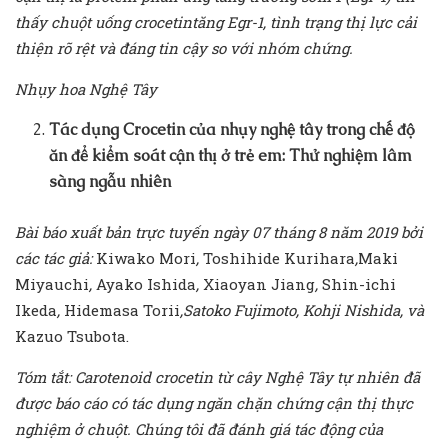
thấy chuột uống crocetintăng Egr-1, tình trạng thị lực cải
thiện rõ rệt và đáng tin cậy so với nhóm chứng.
Nhụy hoa Nghệ Tây
Tác
dụng
Crocetin của nhụy nghệ tây
trong
chế
độ
ăn
để
kiểm
soát
cận
thị
ở
trẻ
em:
Thử
nghiệm
lâm
sàng
ngẫu
nhiên
Bài báo xuất bản trực tuyến ngày 07 tháng 8 năm 2019 bởi
các tác giả:
Kiwako Mori
,
Toshihide Kurihara
,
Maki
Miyauchi
,
Ayako Ishida
,
Xiaoyan Jiang
,
Shin-ichi
Ikeda
,
Hidemasa Torii
,Satoko Fujimoto, Kohji Nishida, và
Kazuo Tsubota.
Tóm tắt: Carotenoid crocetin từ cây Nghệ Tây tự
nhiên
đã
được
báo
cáo
có
tác
dụng
ngăn
chặn
chứng
cận
thị
thực
nghiệm
ở
chuột.
Chúng
tôi
đã
đánh
giá
tác
động
của