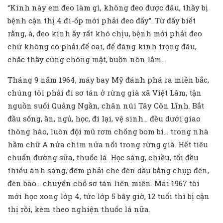
“Kính này em đeo làm gì, không đeo được đâu, thầy bị
bệnh cận thị 4 đi-ốp mới phải đeo đấy”. Từ đấy biết
rằng, à, đeo kính ấy rất khó chịu, bệnh mới phải đeo
chứ không có phải để oai, để đáng kính trọng đâu,
chắc thầy cũng chóng mặt, buồn nôn lắm…
Tháng 9 năm 1964, máy bay Mỹ đánh phá ra miền bắc,
chúng tôi phải đi sơ tán ở rừng già xã Việt Lâm, tận
nguồn suối Quảng Ngần, chân núi Tây Côn Lĩnh. Bắt
đầu sống, ăn, ngủ, học, đi lại, vệ sinh… đều dưới giao
thông hào, luôn đội mũ rơm chống bom bi… trong nhà
hầm chữ A nửa chìm nửa nổi trong rừng già. Hết tiêu
chuẩn đường sữa, thuốc lá. Học sáng, chiều, tối đều
thiếu ánh sáng, đêm phải che đèn dầu bằng chụp đèn,
đèn bão… chuyển chỗ sơ tán liên miên. Mãi 1967 tôi
mới học xong lớp 4, tức lớp 5 bây giờ, 12 tuổi thì bị cận
thị rồi, kèm theo nghiện thuốc lá nữa.