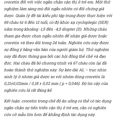
crocetin
đối
với
việc
ngăn
chặn
cận
thị
ở
trẻ
em.
Một
thử
nghiệm
lâm
sàng
mù
đôi
ngẫu
nhiên
có
đối
chứng
giả
dược. Quản
lý đề tài kiểu phi tập trung được
thực
hiện
với
69
cháu từ
6
đến
12
tuổi,
có
độ
khúc
xạ
cycloplegic (SER)
nằm
trong
khoảng
-1,5
đến -4,5 diopter (D).
Những
cháu
tham
gia
được
chọn
ngẫu
nhiên
để nhận
giả
dược
hoặc
crocetin
và
theo
dõi
trong
24
tuần.
Nghiên
cứu
này
được
sự
đồng
ý
bằng
văn
bản
của
người
giám
hộ. Thử nghiệm
này
đã
được
thông
qua
bởi
các
hội
đồng
thể
chế
và đạo
đức.
Hai
cháu đã
bỏ
chương trình và
67 cháu còn lại đã
hoàn
thành
thử
nghiệm
này.
Sự
kéo
dài
AL
– trục nhìn
sinh lý ở nhóm
giả
dược so với nhóm dùng crocetin là
0,21±0,02mm / 0,18 ± 0,02 mm ( p = 0,046). Độ tin cậy của
nghiên cứu là rất đáng kể.
Kết
luận:
crocetin
trong
chế
độ
ăn
uống
có
thể
có
tác
dụng
ngăn
chặn
sự
tiến
triển
cận
thị
ở
trẻ
em, cần
có
nghiên
cứu
cỡ mẫu lớn hơn để
khẳng định tác
dụng
này.