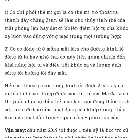
1) Cơ chi phối thể mi gọi là cơ thể mi, nó thoát ra
thành dây chằng Zinn sẽ làm cho thủy tinh thể của
mắt phồng lên hay dẹt đi khiến điểm hội tụ của khúc
xạ luôn vào đúng võng mạc trong mọi trường hợp;
2) Cơ co đồng tử ở mống mắt làm cho đường kính lỗ
đồng tử to hay nhỏ; hai cơ này liên quan chính đến
khả năng hội tụ và điều tiết khúc xạ và lượng ánh
sáng tới buồng tối đáy mắt.
Nếu có thuốc gì can thiệp bình ổn được 2 cơ này có
nghĩa là ta can thiệp được cận thị trẻ em. Mà đã là cơ
thì phải chịu sự điều tiết của tấm vận động thần kinh
cơ, trong đó bao gồm hoạt động của khớp sinap thần
kinh và chất dẫn truyền giao cảm – phó giao cảm.
Vận may:
đầu năm 2019 tôi được 1 tiến sỹ là học trò cũ
công tác tại Iran biếu 1 lọ nhỏ chứa 2g loại hoa nhụy