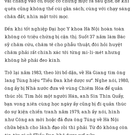
vải chằng vào cổ, buộc có chừng mực ra sau ghế, để khi
quên cũng không thể cúi gần sách; cùng với chạy sáng
chân đất; nhìn mặt trời mọc.
Đến khi tốt nghiệp Đại học Y khoa Hà Nội hoàn toàn
không có triệu chứng bị cận thị. Suốt 37 năm làm Bác
sỹ châm cứu, châm tê cho phẫu thuật, đòi hỏi huyệt
châm phải rất chính xác tới từng mi-li-mét nhưng
không hề phải đeo kính.
Trở lại năm 1983, theo lời bố dặn, về Hà Giang tìm ông
lang Túng hiệu “Tiểu Đan khê dược sư”. Nghe nói, 1980,
ông ấy bị Nhà nước đưa về vùng Chiêm Hóa để quản
thúc rồi. Tìm hỏi một người Hán, anh Sìn Thìn Quẩy,
bạn vong niên cùng học ngày ấy cũng bị đi quản thúc
do sự kiện chiến tranh năm 1979, anh ấy nói, hình
như Công an mời hoặc đã đưa ông Túng về Hà Nội
chữa bệnh cho lãnh đạo rồi thì phải. Từ đó không còn
tin tức gì về “Tiểu Đan khê dược sư” nữa.