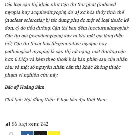
Các loại cận thị khác như Cận
thị
thứ
phát
(induced
myopia hay acquiredmyopia
)
do
:
a)
xơ
hóa
thủy
tinh
thể
(nuclear sclerosis);
b)
tác
dụng
phụ
do
một
số
loại
thuốc
kê
đơn;
c)
do
tiểu
đường; Cận
thị
ban
đêm
(nocturnalmyopia);
Cận
thị
giả
(pseudomyopia)
xảy
ra
khi
mắt
gia
tăng
điều
tiết; Cận
thị
thoái
hóa
(degenerative myopia hay
pathological myopia)
là
cận
thị
rất
nặng,
mắt
thường
cận
hơn
6
Điốp
và
kèm
theo
thoái
hóa
bán
phần
sau
của
nhãn
cầu; và một số nguyên nhân cận thị khác không thuộc
phạm vi nghiên cứu này.
Bác sỹ Hoàng Sầm
Chủ tịch Hội đồng Viện Y học bản địa Việt Nam
Số lượt xem:
242
0