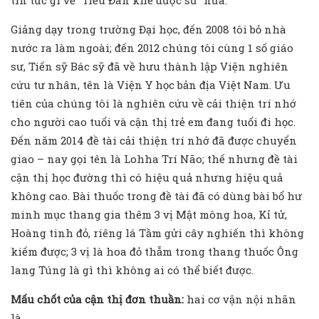
Giảng dạy trong trường Đại học, đến 2008 tôi bỏ nhà
nước ra làm ngoài; đến 2012 chúng tôi cùng 1 số giáo
sư, Tiến sỹ Bác sỹ đã về hưu thành lập Viện nghiên
cứu tư nhân, tên là Viện Y học bản địa Việt Nam. Ưu
tiên của chúng tôi là nghiên cứu về cải thiện trí nhớ
cho người cao tuổi và cận thị trẻ em đang tuổi đi học.
Đến năm 2014 đề tài cải thiện trí nhớ đã được chuyển
giao – nay gọi tên là Lohha Trí Não; thế nhưng đề tài
cận thị học đường thì có hiệu quả nhưng hiệu quả
không cao. Bài thuốc trong đề tài đã có dùng bài bổ hư
minh mục thang gia thêm 3 vị Mật mông hoa, Kỉ tử,
Hoàng tinh đỏ, riêng lá Tầm gửi cây nghiến thì không
kiếm được; 3 vị là hoa đỏ thẫm trong thang thuốc Ông
lang Túng là gì thì không ai có thể biết được.
Mấu chốt của cận thị đơn thuần:
hai cơ vận nội nhãn
là