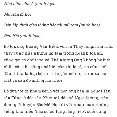
Nhà hầm chữ A (minh họa)
Mũ rơm đi học
Đến lớp dưới giao thông hàovới mũ rơm (minh họa)
Đèn bão (minh họa)
Bố tôi, ông Hoàng Văn Hiều, vốn là Thầy lang, nhà nho,
thầy cúng nữa nhưng lại làm trong ngành tòa án,
cũng gọi có chút vai vế. Thế nhưng Ổng không hề biết
chữa cận thị, cũng chả biết cận thị là gì, tra cứu sách
Tàu thì ra là loại bệnh nhìn gần mới rõ, nhìn xa mỏi
mắt và sau đó ảnh bị mờ nhòe.
Bố đưa tôi đi khám bệnh với một ông bạn là người Tàu,
tên Túng, ở dốc sân Xê mười, đầu xã Ngọc Đường, trên
đường đi huyện Bắc Mê. Họ nói với nhau toàn những
tiếng khó hiểu “hảo sư cù lung lẳng trẻo”, cuối cùng