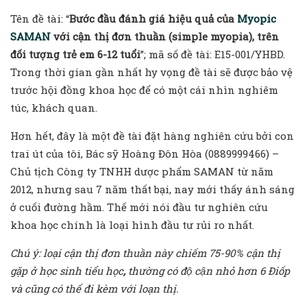
Tên đề tài: “
Bước đầu đánh giá hiệu quả của
Myopic
SAMAN
với cận
thị
đơn
thuần
(simple myopia), trên
đối tượng trẻ em 6-12 tuổi
”; mã số đề tài: E15-001/YHBD.
Trong thời gian gần nhất hy vọng đề tài sẽ được bảo vệ
trước hội đồng khoa học để có một cái nhìn nghiêm
túc, khách quan.
Hơn hết, đây là một đề tài đặt hàng nghiên cứu bởi con
trai út của tôi, Bác sỹ Hoàng Đôn Hòa (0889999466) –
Chủ tịch Công ty TNHH dược phẩm SAMAN từ năm
2012, nhưng sau 7 năm thất bại, nay mới thấy ánh sáng
ở cuối đường hầm. Thế mới nói đầu tư nghiên cứu
khoa học chính là loại hình đầu tư rủi ro nhất.
Chú ý: loại cận thị đơn thuần này chiếm 75-90% cận thị
gặp ở học sinh tiểu học
,
thường
có
độ
cận
nhỏ
hơn
6
Điốp
và
cũng
có
thể
đi
kèm
với
loạn
thị.