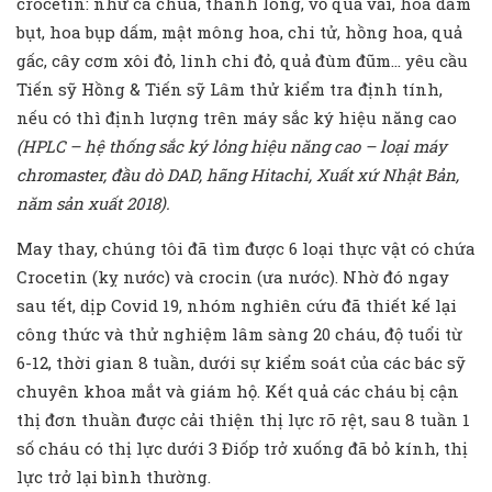
crocetin: như cà chua, thanh long, vỏ quả vải, hoa dâm
bụt, hoa bụp dấm, mật mông hoa, chi tử, hồng hoa, quả
gấc, cây cơm xôi đỏ, linh chi đỏ, quả đùm đũm… yêu cầu
Tiến sỹ Hồng & Tiến sỹ Lâm thử kiểm tra định tính,
nếu có thì định lượng trên máy sắc ký hiệu năng cao
(HPLC – hệ thống sắc ký lỏng hiệu năng cao – loại máy
chromaster, đầu dò DAD, hãng Hitachi, Xuất xứ Nhật Bản,
năm sản xuất 2018).
May thay, chúng tôi đã tìm được 6 loại thực vật có chứa
Crocetin (kỵ nước) và crocin (ưa nước). Nhờ đó ngay
sau tết, dịp Covid 19, nhóm nghiên cứu đã thiết kế lại
công thức và thử nghiệm lâm sàng 20 cháu, độ tuổi từ
6-12, thời gian 8 tuần, dưới sự kiểm soát của các bác sỹ
chuyên khoa mắt và giám hộ. Kết quả các cháu bị cận
thị đơn thuần được cải thiện thị lực rõ rệt, sau 8 tuần 1
số cháu có thị lực dưới 3 Điốp trở xuống đã bỏ kính, thị
lực trở lại bình thường.