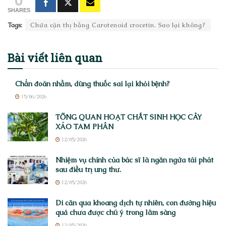
SHARES
Tags:
Chữa cận thị bằng Carotenoid crocetin. Sao lại không?
Bài viết
liên quan
Chẩn đoán nhầm, dùng thuốc sai lại khỏi bệnh?
15/06/2026
TỔNG QUAN HOẠT CHẤT SINH HỌC CÂY
XÁO TAM PHÂN
12/05/2026
Nhiệm vụ chính của bác sĩ là ngăn ngừa tái phát
sau điều trị ung thư.
12/05/2026
Di căn qua khoang dịch tự nhiên, con đường hiệu
quả chưa được chú ý trong lâm sàng
12/05/2026