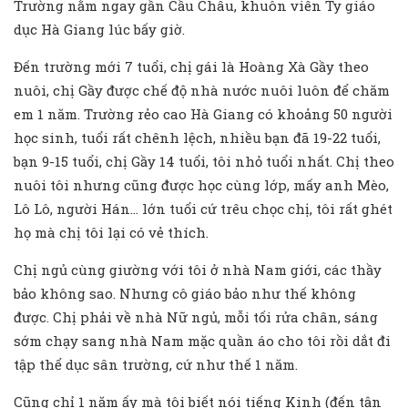
Trường nằm ngay gần Cầu Châu, khuôn viên Ty giáo
dục Hà Giang lúc bấy giờ.
Đến trường mới 7 tuổi, chị gái là Hoàng Xà Gầy theo
nuôi, chị Gầy được chế độ nhà nước nuôi luôn để chăm
em 1 năm. Trường rẻo cao Hà Giang có khoảng 50 người
học sinh, tuổi rất chênh lệch, nhiều bạn đã 19-22 tuổi,
bạn 9-15 tuổi, chị Gầy 14 tuổi, tôi nhỏ tuổi nhất. Chị theo
nuôi tôi nhưng cũng được học cùng lớp, mấy anh Mèo,
Lô Lô, người Hán… lớn tuổi cứ trêu chọc chị, tôi rất ghét
họ mà chị tôi lại có vẻ thích.
Chị ngủ cùng giường với tôi ở nhà Nam giới, các thầy
bảo không sao. Nhưng cô giáo bảo như thế không
được. Chị phải về nhà Nữ ngủ, mỗi tối rửa chân, sáng
sớm chạy sang nhà Nam mặc quần áo cho tôi rồi dắt đi
tập thể dục sân trường, cứ như thế 1 năm.
Cũng chỉ 1 năm ấy mà tôi biết nói tiếng Kinh (đến tận