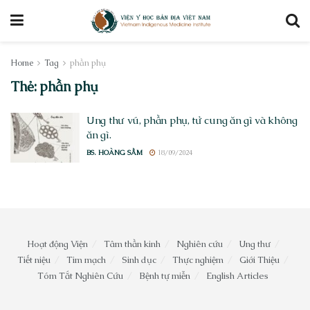
Home
Tag
phần phụ
Thẻ:
phần phụ
Ung thư vú, phần phụ, tử cung ăn gì và không
ăn gì.
BS. HOÀNG SẦM
18/09/2024
Hoạt động Viện
Tâm thần kinh
Nghiên cứu
Ung thư
Tiết niệu
Tim mạch
Sinh dục
Thực nghiệm
Giới Thiệu
Tóm Tắt Nghiên Cứu
Bệnh tự miễn
English Articles