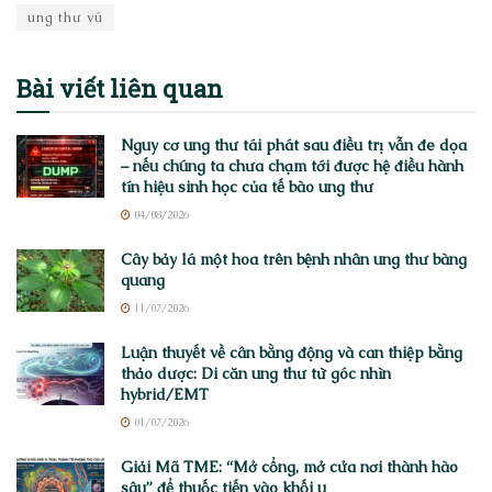
ung thư vú
Bài viết
liên quan
Nguy cơ ung thư tái phát sau điều trị vẫn đe dọa
– nếu chúng ta chưa chạm tới được hệ điều hành
tín hiệu sinh học của tế bào ung thư
04/08/2026
Cây bảy lá một hoa trên bệnh nhân ung thư bàng
quang
11/07/2026
Luận thuyết về cân bằng động và can thiệp bằng
thảo dược: Di căn ung thư từ góc nhìn
hybrid/EMT
01/07/2026
Giải Mã TME: “Mở cổng, mở cửa nơi thành hào
sâu” để thuốc tiến vào khối u