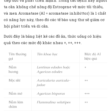
tiếp sức và phát triển mạnh. Trong các bệnh này người
ta cần khống chế nồng độ Estrogene về mức tối thiểu,
và men Aromatase (AI = aromatase inhibittor) là 1 chất
có năng lực này, theo đó các tế bào ung thư sẽ giảm cơ
hội phát triển và di căn.
Dưới đây là bảng liệt kê các đồ ăn, thức uống có hiệu
quả theo các mức độ khác nhau +, ++, +++.
Tên thường
Tên khoa học
Mức độ AI
gọi
hiệu quả
Nấm
Lentinus edodes hoặc
+
hương
Agaricus edodes
Mộc nhĩ
Auricularia auricula-
++
judae
Nấm mỡ
Agaricus bisporus
+++
Nấm kim
Flammulina velutipes
++
châm