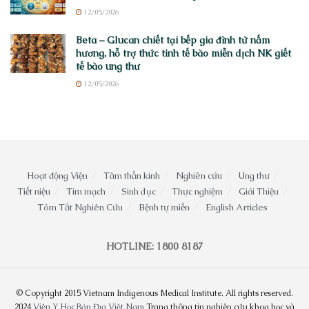
12/05/2026
Beta – Glucan chiết tại bếp gia đình từ nấm
hương, hỗ trợ thức tỉnh tế bào miễn dịch NK giết
tế bào ung thư
12/05/2026
Hoạt động Viện
Tâm thần kinh
Nghiên cứu
Ung thư
Tiết niệu
Tim mạch
Sinh dục
Thực nghiệm
Giới Thiệu
Tóm Tắt Nghiên Cứu
Bệnh tự miễn
English Articles
HOTLINE: 1800 8187
© Copyright 2015 Vietnam Indigenous Medical Institute. All rights reserved.
2024
Viện Y Học Bản Địa Việt Nam
Trang thông tin nghiên cứu khoa học và