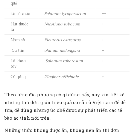
quả
Lá cà chua
Solanum lycopersicum
++
Hút thuốc
Nicotiana tabacum
++
lá
Nấm sò
Pleurotus ostreatus
++
Cà tím
olanum melongena
+
Lá khoai
Solanum tuberosum
+
tây
Củ gừng
Zingiber officinale
+
Theo từng địa phương có gì dùng nấy, nay xin liệt kê
những thứ đơn giản hiệu quả có sẵn ở Việt nam để dễ
tìm, dễ dùng nhưng ức chế được sự phát triển các tế
bào ác tính nói trên.
Những thức không được ăn, không nên ăn thì đơn