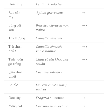
Hành tây
Lentinula edodes
+
Rau cần
Apium graveolens
++
tây
Bông cải
Brassica oleracea var.
+++
xanh
italica
Trà thường
Camellia sinensis .
+
Trà shan
Camellia sinensis
+++
tuyết
var. assamica
Tinh hoàn
Chưa có tên khoa học
+++
gà trống
chuẩn
Quả dưa
Cucumis sativus L
+
chuột
Cà rốt
Daucus carota subsp.
+
sativus
Dâu tây
Fragaria
× ananassa
++
Măng cụt
Garcinia mangostana
++