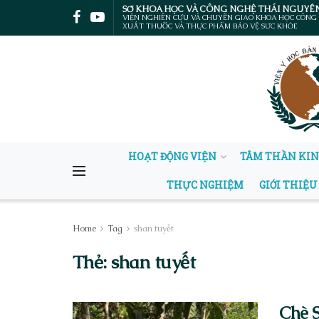
SỞ KHOA HỌC VÀ CÔNG NGHỆ THÁI NGUYÊ
VIỆN NGHIÊN CỨU VÀ CHUYỂN GIAO KHOA HỌC CÔNG
XUẤT THUỐC VÀ THỰC PHẨM BẢO VỆ SỨC KHỎE
HOẠT ĐỘNG VIỆN
TÂM THẦN KI
THỰC NGHIỆM
GIỚI THIỆU
Home
Tag
shan tuyết
Thẻ:
shan tuyết
Chè S