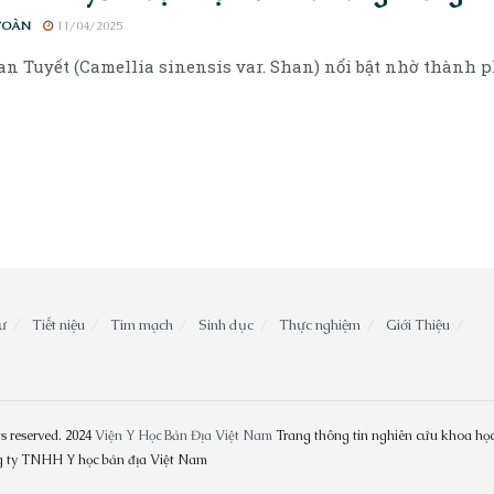
TOÀN
11/04/2025
n Tuyết (Camellia sinensis var. Shan) nổi bật nhờ thành phần
ư
Tiết niệu
Tim mạch
Sinh dục
Thực nghiệm
Giới Thiệu
s reserved. 2024
Viện Y Học Bản Địa Việt Nam
Trang thông tin nghiên cứu khoa học
ng ty TNHH Y học bản địa Việt Nam