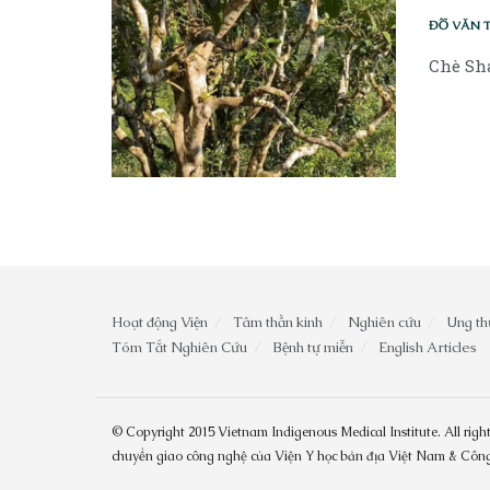
ĐỖ VĂN 
Chè Sha
Hoạt động Viện
Tâm thần kinh
Nghiên cứu
Ung th
Tóm Tắt Nghiên Cứu
Bệnh tự miễn
English Articles
© Copyright 2015 Vietnam Indigenous Medical Institute. All right
chuyển giao công nghệ của Viện Y học bản địa Việt Nam & Cô