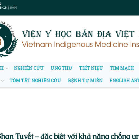
N
 NGHỆ SẢN
NH
NGHIÊN CỨU
UNG THƯ
TIẾT NIỆU
TIM MẠCH
TÓM TẮT NGHIÊN CỨU
BỆNH TỰ MIỄN
ENGLISH AR
han Tuyết – đặc biệt với khả năng chống u