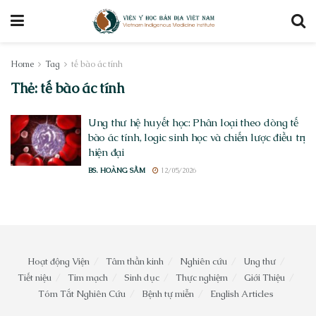
Home
Tag
tế bào ác tính
Thẻ:
tế bào ác tính
Ung thư hệ huyết học: Phân loại theo dòng tế
bào ác tính, logic sinh học và chiến lược điều trị
hiện đại
BS. HOÀNG SẦM
12/05/2026
Hoạt động Viện
Tâm thần kinh
Nghiên cứu
Ung thư
Tiết niệu
Tim mạch
Sinh dục
Thực nghiệm
Giới Thiệu
Tóm Tắt Nghiên Cứu
Bệnh tự miễn
English Articles