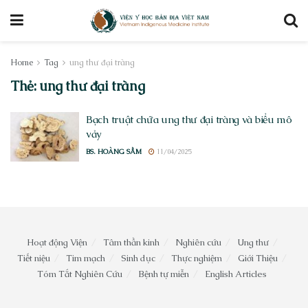
Home
Tag
ung thư đại tràng
Thẻ:
ung thư đại tràng
Bạch truật chữa ung thư đại tràng và biểu mô
vảy
BS. HOÀNG SẦM
11/04/2025
Hoạt động Viện
Tâm thần kinh
Nghiên cứu
Ung thư
Tiết niệu
Tim mạch
Sinh dục
Thực nghiệm
Giới Thiệu
Tóm Tắt Nghiên Cứu
Bệnh tự miễn
English Articles