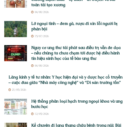
toán tái tạo xương
04/08/2026
Lỡ ngoại tình – đem gà, rượu đi xin lỗi người bị
phản bội
15/07/2026
Nguy cơ ung thư tái phát sau điều trị vẫn đe dọa
– nếu chúng ta chưa chạm tới được hệ điều hành
tín hiệu sinh học của tế bào ung thư
04/08/2026
Lăng kính y tế tư nhân: Y học hiện đại và y dược học cổ truyền
– cuộc đua giữa “Nhà máy công nghệ” và “Di sản trường tồn”
21/05/2026
Hệ thống phân loại hạch trong ngoại khoa và ung
bướu học
12/05/2026
Kể chuyện đi lang thang chữa bệnh trong núi: Bài