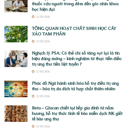
thuốc cứu người trong đêm đến góc nhìn khoa
học hiện đại
12/05/2026
TỔNG QUAN HOẠT CHẤT SINH HỌC CÂY
XÁO TAM PHÂN
12/05/2026
Nghịch lý PSA: Có thể chỉ số tăng vọt lại là tín
hiệu đáng mừng – kinh nghiệm từ thực tiễn điều
trị ung thư tiền liệt tuyến ?
12/05/2026
Phác đồ Ngũ hành sinh hóa hỗ trợ điều trị ung
thư – hóa trị đa đích từ hợp chất thiên nhiên
12/05/2026
Beta – Glucan chiết tại bếp gia đình từ nấm
hương, hỗ trợ thức tỉnh tế bào miễn dịch NK giết
tế bào ung thư
12/05/2026