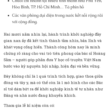
Chuỗi chi nhánh tại nhiều tỉnh thành như Phú Yên,
Hòa Bình, TP. Hồ Chí Minh… Tả phìn hồ
Các văn phòng đại diện trong nước kết nối rộng rãi
với cộng đồng.
Hai mươi năm nhìn lại, hành trình khởi nghiệp đầy
gian nan ấy đã kết tinh thành tầm nhìn, bản lĩnh và
khát vọng cống hiến. Thành công hôm nay là minh
chứng rõ ràng cho vai trò tiên phong của bác sĩ Hoàng
Sầm – người góp phần đưa Y học cổ truyền Việt Nam
bước vào kỷ nguyên hội nhập, hiện đại và bền vững.
Đây không chỉ là 1 quá trình tích hợp, giao thoa giữa
đông và tây y, mà có thể còn là 1 mô hình cho các Bác
sĩ trẻ dám bứt ra để khởi nghiệp kinh tế tư nhân như
Đảng và nhà nước đang khuyến khích.
Tham gia lễ kỉ niệm còn có: