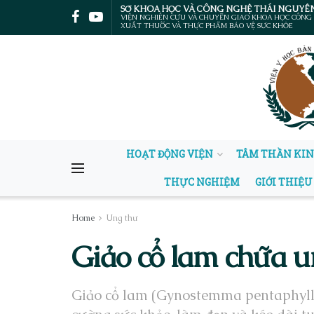
SỞ KHOA HỌC VÀ CÔNG NGHỆ THÁI NGUYÊ
VIỆN NGHIÊN CỨU VÀ CHUYỂN GIAO KHOA HỌC CÔNG
XUẤT THUỐC VÀ THỰC PHẨM BẢO VỆ SỨC KHỎE
HOẠT ĐỘNG VIỆN
TÂM THẦN KI
THỰC NGHIỆM
GIỚI THIỆU
Home
Ung thư
Giảo cổ lam chữa u
Giảo cổ lam (Gynostemma pentaphyllum