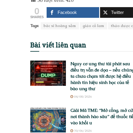
Số lượt xem:
420
0
Facebook
Twitter
SHARES
Tags:
bác sĩ hoàng sầm
giảo cổ lam
thảo dược 
Bài viết
liên quan
Nguy cơ ung thư tái phát sau
điều trị vẫn đe dọa – nếu chún
ta chưa chạm tới được hệ điều
hành tín hiệu sinh học của tế
bào ung thư
04/08/2026
Giải Mã TME: “Mở cổng, mở c
nơi thành hào sâu” để thuốc ti
vào khối u
30/06/2026