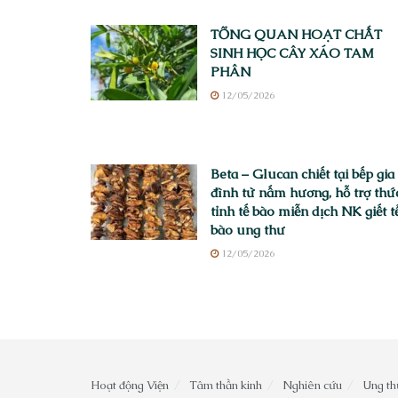
TỔNG QUAN HOẠT CHẤT
SINH HỌC CÂY XÁO TAM
PHÂN
12/05/2026
Beta – Glucan chiết tại bếp gia
đình từ nấm hương, hỗ trợ thứ
tỉnh tế bào miễn dịch NK giết t
bào ung thư
12/05/2026
Hoạt động Viện
Tâm thần kinh
Nghiên cứu
Ung th