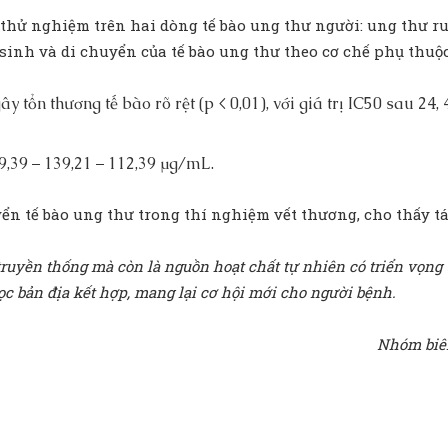
hử nghiệm trên hai dòng tế bào ung thư người: ung thư ruộ
sinh và di chuyển của tế bào ung thư theo cơ chế phụ thuộc 
ổn thương tế bào rõ rệt (p < 0,01), với giá trị IC50 sau 24, 4
9,39 – 139,21 – 112,39 μg/mL.
n tế bào ung thư trong thí nghiệm vết thương, cho thấy tá
truyền thống mà còn là nguồn hoạt chất tự nhiên có triển vọng ứ
c bản địa kết hợp, mang lại cơ hội mới cho người bệnh.
Nhóm biên