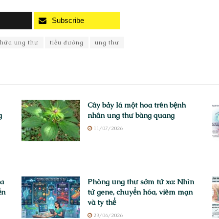
Subscribe
chữa ung thư
tiểu đường
ung thư
Cây bảy lá một hoa trên bệnh
g
nhân ung thư bàng quang
11/07/2026
ửa
Phòng ung thư sớm từ xa: Nhìn
ến
từ gene, chuyển hóa, viêm mạn
và ty thể
23/06/2026