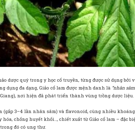
o dược quý trong y học cổ truyền, từng được sử dụng bởi v
công dụng đa dạng, Giảo cổ lam được mệnh danh là
“nhân sâm
iang), nơi hiện đã phát triển thành vùng trồng dược liệu.
 (gấp 3–4 lần nhân sâm) và flavonoid, cùng nhiều khoáng 
 hóa, chống huyết khối…, chiết xuất từ Giảo cổ lam – đặc bi
 trong đó có ung thư.