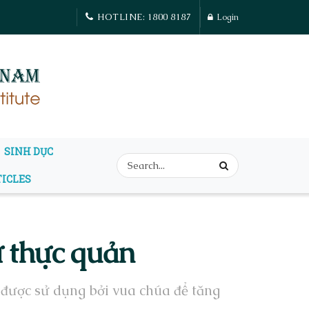
HOTLINE: 1800 8187
Login
SINH DỤC
TICLES
ư thực quản
 được sử dụng bởi vua chúa để tăng