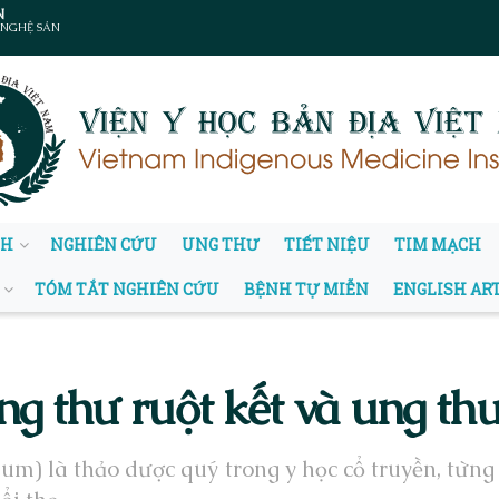
N
 NGHỆ SẢN
NH
NGHIÊN CỨU
UNG THƯ
TIẾT NIỆU
TIM MẠCH
TÓM TẮT NGHIÊN CỨU
BỆNH TỰ MIỄN
ENGLISH AR
ng thư ruột kết và ung th
) là thảo dược quý trong y học cổ truyền, từng