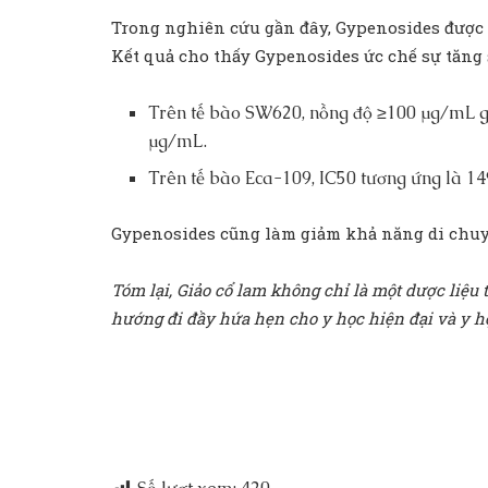
Trong nghiên cứu gần đây, Gypenosides được t
Kết quả cho thấy Gypenosides ức chế sự tăng 
Trên tế bào SW620, nồng độ ≥100 μg/mL gây t
μg/mL.
Trên tế bào Eca-109, IC50 tương ứng là 14
Gypenosides cũng làm giảm khả năng di chuyể
Tóm lại, Giảo cổ lam không chỉ là một dược liệu 
hướng đi đầy hứa hẹn cho y học hiện đại và y họ