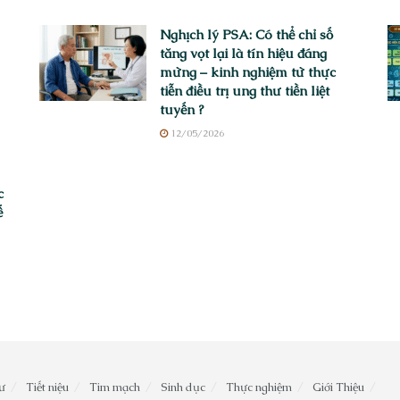
Nghịch lý PSA: Có thể chỉ số
tăng vọt lại là tín hiệu đáng
mừng – kinh nghiệm từ thực
tiễn điều trị ung thư tiền liệt
tuyến ?
12/05/2026
c
ế
ư
Tiết niệu
Tim mạch
Sinh dục
Thực nghiệm
Giới Thiệu