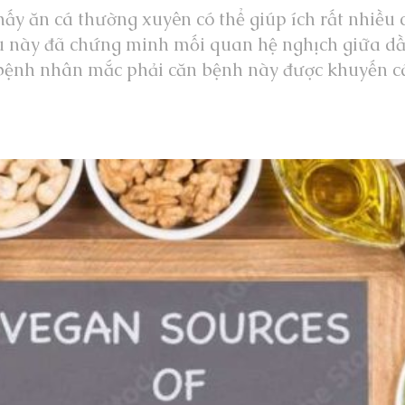
hấy ăn cá thường xuyên có thể giúp ích rất nhiều
ứu này đã chứng minh mối quan hệ nghịch giữa dầ
g bệnh nhân mắc phải căn bệnh này được khuyến c