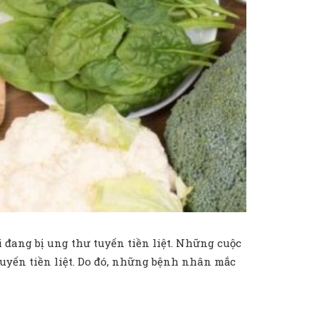
 đang bị ung thư tuyến tiền liệt. Những cuộc
uyến tiền liệt. Do đó, những bệnh nhân mắc