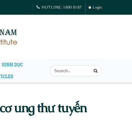
HOTLINE: 1800 8187
Login
SINH DỤC
TICLES
cơ ung thư tuyến