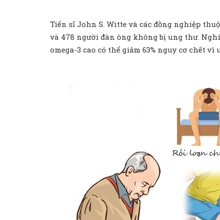
Tiến sĩ John S. Witte và các đồng nghiệp thuộ
và 478 người đàn ông không bị ung thư. Nghi
omega-3 cao có thể giảm 63% nguy cơ chết vì u