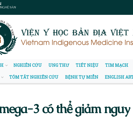
N
 NGHỆ SẢN
NH
NGHIÊN CỨU
UNG THƯ
TIẾT NIỆU
TIM MẠCH
TÓM TẮT NGHIÊN CỨU
BỆNH TỰ MIỄN
ENGLISH AR
mega-3 có thể giảm nguy 