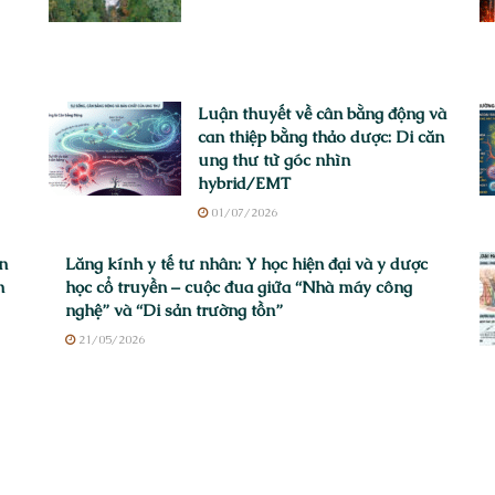
Luận thuyết về cân bằng động và
can thiệp bằng thảo dược: Di căn
ung thư từ góc nhìn
hybrid/EMT
01/07/2026
n
Lăng kính y tế tư nhân: Y học hiện đại và y dược
n
học cổ truyền – cuộc đua giữa “Nhà máy công
nghệ” và “Di sản trường tồn”
21/05/2026