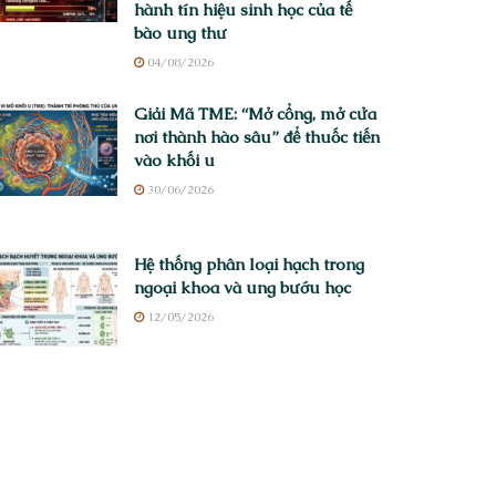
hành tín hiệu sinh học của tế
bào ung thư
04/08/2026
Giải Mã TME: “Mở cổng, mở cửa
nơi thành hào sâu” để thuốc tiến
vào khối u
30/06/2026
Hệ thống phân loại hạch trong
ngoại khoa và ung bướu học
12/05/2026