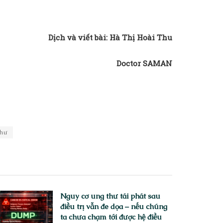
Dịch và viết bài: Hà Thị Hoài Thu
Doctor SAMAN
thư
Nguy cơ ung thư tái phát sau
điều trị vẫn đe dọa – nếu chúng
ta chưa chạm tới được hệ điều