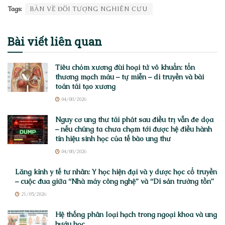
Tags:
BÀN VỀ ĐỐI TƯỢNG NGHIÊN CỨU
Bài viết
liên quan
Tiêu chỏm xương đùi hoại tử vô khuẩn: tổn
thương mạch máu – tự miễn – di truyền và bài
toán tái tạo xương
04/08/2026
Nguy cơ ung thư tái phát sau điều trị vẫn đe dọa
– nếu chúng ta chưa chạm tới được hệ điều hành
tín hiệu sinh học của tế bào ung thư
04/08/2026
Lăng kính y tế tư nhân: Y học hiện đại và y dược học cổ truyền
– cuộc đua giữa “Nhà máy công nghệ” và “Di sản trường tồn”
21/05/2026
Hệ thống phân loại hạch trong ngoại khoa và ung
bướu học