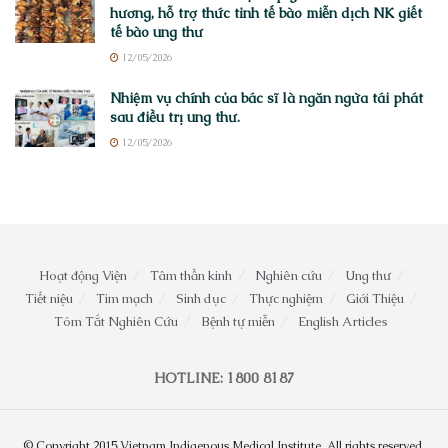
hương, hỗ trợ thức tỉnh tế bào miễn dịch NK giết
tế bào ung thư
12/05/2026
Nhiệm vụ chính của bác sĩ là ngăn ngừa tái phát
sau điều trị ung thư.
12/05/2026
Hoạt động Viện
Tâm thần kinh
Nghiên cứu
Ung thư
Tiết niệu
Tim mạch
Sinh dục
Thực nghiệm
Giới Thiệu
Tóm Tắt Nghiên Cứu
Bệnh tự miễn
English Articles
HOTLINE: 1800 8187
© Copyright 2015 Vietnam Indigenous Medical Institute. All rights reserved.