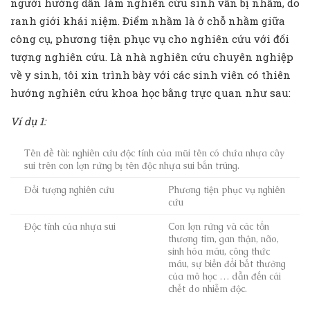
người hướng dẫn làm nghiên cứu sinh vẫn bị nhầm, do
ranh giới khái niệm. Điểm nhầm là ở chỗ nhầm giữa
công cụ, phương tiện phục vụ cho nghiên cứu với đối
tượng nghiên cứu. Là nhà nghiên cứu chuyên nghiệp
về y sinh, tôi xin trình bày với các sinh viên có thiên
hướng nghiên cứu khoa học bằng trực quan như sau:
Ví dụ 1:
Tên đề tài: nghiên cứu độc tính của mũi tên có chứa nhựa cây
sui trên con lợn rừng bị tên độc nhựa sui bắn trúng.
Đối tượng nghiên cứu
Phương tiện phục vụ nghiên
cứu
Độc tính của nhựa sui
Con lợn rừng và các tổn
thương tim, gan thận, não,
sinh hóa máu, công thức
máu, sự biến đổi bất thường
của mô học … dẫn đến cái
chết do nhiễm độc.