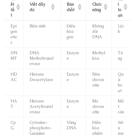
ết
Viết đầy
Bản
Chức
i
tắ
đủ
chất
năng
lo
t
ạn
Epi
Biểu sinh
Điều
Không
Lệc
gen
hòa
đổi
h
etic
gen
DNA
s
DN
DNA
Enzym
Methyl
Tă
MT
Methyltransf
e
hóa
ng
erase
HD
Histone
Enzym
Nén
Qu
AC
Deacetylase
e
chrom
á
atin
ho
ạt
HA
Histone
Enzym
Mở
Mấ
T
Acetyltransf
e
chrom
t
erase
atin
cân
Cp
Cytosine–
Vùng
Điều
Siê
G
phosphate–
DNA
hòa
u
Guanine
phiên
me