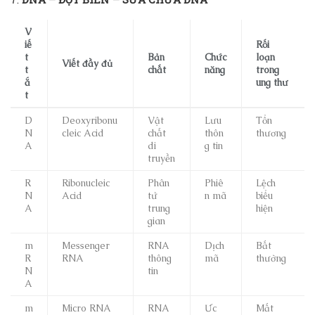
V
iế
Rối
t
Bản
Chức
loạn
Viết đầy đủ
t
chất
năng
trong
ắ
ung thư
t
D
Deoxyribonu
Vật
Lưu
Tổn
N
cleic Acid
chất
thôn
thương
A
di
g tin
truyền
R
Ribonucleic
Phân
Phiê
Lệch
N
Acid
tử
n mã
biểu
A
trung
hiện
gian
m
Messenger
RNA
Dịch
Bất
R
RNA
thông
mã
thường
N
tin
A
m
Micro RNA
RNA
Ức
Mất