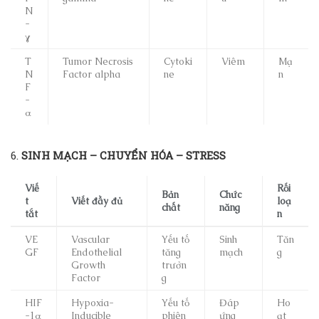
N
-
γ
T
Tumor Necrosis
Cytoki
Viêm
Mạ
N
Factor alpha
ne
n
F
-
α
6.
SINH MẠCH – CHUYỂN HÓA – STRESS
Viế
Rối
Bản
Chức
t
Viết đầy đủ
loạ
chất
năng
tắt
n
VE
Vascular
Yếu tố
Sinh
Tăn
GF
Endothelial
tăng
mạch
g
Growth
trưởn
Factor
g
HIF
Hypoxia-
Yếu tố
Đáp
Ho
-1α
Inducible
phiên
ứng
ạt