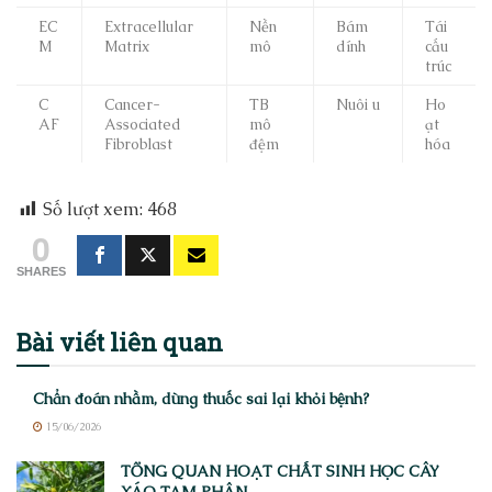
EC
Extracellular
Nền
Bám
Tái
M
Matrix
mô
dính
cấu
trúc
C
Cancer-
TB
Nuôi u
Ho
AF
Associated
mô
ạt
Fibroblast
đệm
hóa
Số lượt xem:
468
0
SHARES
Bài viết
liên quan
Chẩn đoán nhầm, dùng thuốc sai lại khỏi bệnh?
15/06/2026
TỔNG QUAN HOẠT CHẤT SINH HỌC CÂY
XÁO TAM PHÂN