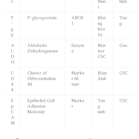
C
thuố
hiện
c
P
P-glycoprotein
ABCB
Khá
Tăn
-
1
ng
g
g
hóa
p
trị
A
Aldehyde
Enzym
Mar
Cao
L
Dehydrogenase
e
ker
D
CSC
H
C
Cluster of
Marke
Bám
CSC
D
Differentiation
r bề
dính
4
44
mặt
4
E
Epithelial Cell
Marke
Tăn
CSC
p
Adhesion
r
g
C
Molecule
sinh
A
M