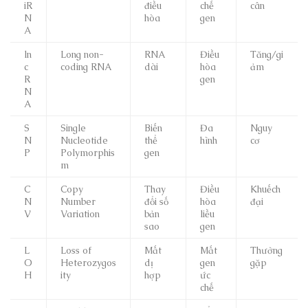
iR
điều
chế
cân
N
hòa
gen
A
ln
Long non-
RNA
Điều
Tăng/gi
c
coding RNA
dài
hòa
ảm
R
gen
N
A
S
Single
Biến
Đa
Nguy
N
Nucleotide
thể
hình
cơ
P
Polymorphis
gen
m
C
Copy
Thay
Điều
Khuếch
N
Number
đổi số
hòa
đại
V
Variation
bản
liều
sao
gen
L
Loss of
Mất
Mất
Thường
O
Heterozygos
dị
gen
gặp
H
ity
hợp
ức
chế