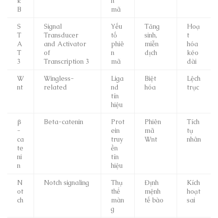
κ
n
B
mã
S
Signal
Yếu
Tăng
Hoạ
T
Transducer
tố
sinh,
t
A
and Activator
phiê
miễn
hóa
T
of
n
dịch
kéo
3
Transcription 3
mã
dài
W
Wingless-
Liga
Biệt
Lệch
nt
related
nd
hóa
trục
tín
hiệu
β
Beta-catenin
Prot
Phiên
Tích
-
ein
mã
tụ
ca
truy
Wnt
nhân
te
ền
ni
tín
n
hiệu
N
Notch signaling
Thụ
Định
Kích
ot
thể
mệnh
hoạt
ch
màn
tế bào
sai
g