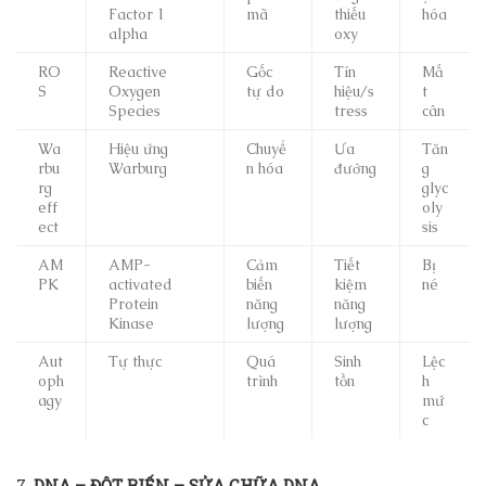
Factor 1
mã
thiếu
hóa
alpha
oxy
RO
Reactive
Gốc
Tín
Mấ
S
Oxygen
tự do
hiệu/s
t
Species
tress
cân
Wa
Hiệu ứng
Chuyể
Ưa
Tăn
rbu
Warburg
n hóa
đường
g
rg
glyc
eff
oly
ect
sis
AM
AMP-
Cảm
Tiết
Bị
PK
activated
biến
kiệm
né
Protein
năng
năng
Kinase
lượng
lượng
Aut
Tự thực
Quá
Sinh
Lệc
oph
trình
tồn
h
agy
mứ
c
7.
DNA – ĐỘT BIẾN – SỬA CHỮA DNA