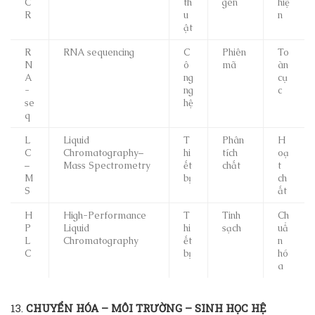
C
th
gen
hiệ
R
u
n
ật
R
RNA sequencing
C
Phiên
To
N
ô
mã
àn
A
ng
cụ
-
ng
c
se
hệ
q
L
Liquid
T
Phân
H
C
Chromatography–
hi
tích
oạ
–
Mass Spectrometry
ết
chất
t
M
bị
ch
S
ất
H
High-Performance
T
Tinh
Ch
P
Liquid
hi
sạch
uẩ
L
Chromatography
ết
n
C
bị
hó
a
13.
CHUYỂN HÓA – MÔI TRƯỜNG – SINH HỌC HỆ