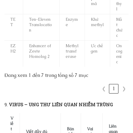
mã
thy
l
TE
Ten-Eleven
Enzym
Khử
Mấ
T
Translocatio
e
methyl
t
n
chứ
c
EZ
Enhancer of
Methyl
Ức chế
On
H2
Zeste
transf
gen
cog
Homolog 2
erase
eni
c
Đang xem 1 đến 7 trong tổng số 7 mục
❮
1
❯
9.
VIRUS – UNG THƯ LIÊN QUAN NHIỄM TRÙNG
V
iế
Liên
t
Bản
Vai
Viết đầy đủ
quan