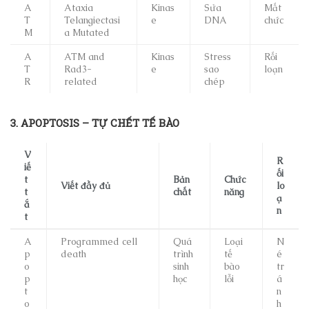
A
Ataxia
Kinas
Sửa
Mất
T
Telangiectasi
e
DNA
chức
M
a Mutated
A
ATM and
Kinas
Stress
Rối
T
Rad3-
e
sao
loạn
R
related
chép
3. APOPTOSIS – TỰ CHẾT TẾ BÀO
V
R
iế
ối
t
Bản
Chức
Viết đầy đủ
lo
t
chất
năng
ạ
ắ
n
t
A
Programmed cell
Quá
Loại
N
p
death
trình
tế
é
o
sinh
bào
tr
p
học
lỗi
á
t
n
o
h