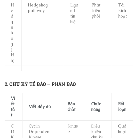
H
Hedgehog
Liga
Phát
Tái
e
pathway
nd
triển
kích
d
tín
phôi
hoạt
g
hiệu
e
h
o
g
(
H
h)
2. CHU KỲ TẾ BÀO – PHÂN BÀO
Vi
ết
Bản
Chức
Rối
Viết đầy đủ
tắ
chất
năng
loạn
t
C
Cyclin-
Kinas
Điều
Quá
D
Dependent
e
khiển
hoạt
K
Kinase
chu kỳ