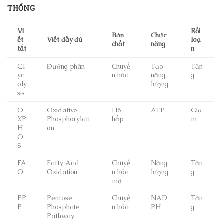
THỐNG
Vi
Rối
Bản
Chức
ết
Viết đầy đủ
loạ
chất
năng
tắt
n
Gl
Đường phân
Chuyể
Tạo
Tăn
yc
n hóa
năng
g
oly
lượng
sis
O
Oxidative
Hô
ATP
Giả
XP
Phosphorylati
hấp
m
H
on
O
S
FA
Fatty Acid
Chuyể
Năng
Tăn
O
Oxidation
n hóa
lượng
g
mỡ
PP
Pentose
Chuyể
NAD
Tăn
P
Phosphate
n hóa
PH
g
Pathway