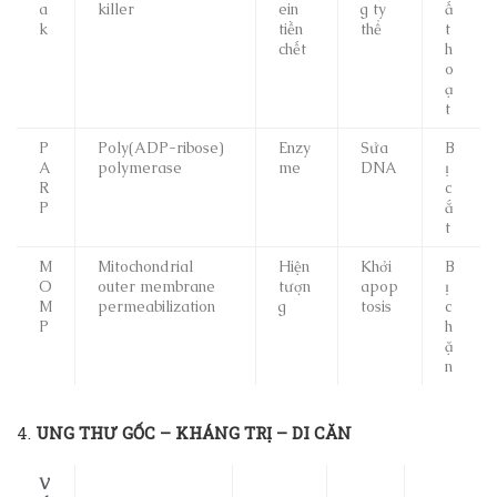
a
killer
ein
g ty
ấ
k
tiền
thể
t
chết
h
o
ạ
t
P
Poly(ADP-ribose)
Enzy
Sửa
B
A
polymerase
me
DNA
ị
R
c
P
ắ
t
M
Mitochondrial
Hiện
Khởi
B
O
outer membrane
tượn
apop
ị
M
permeabilization
g
tosis
c
P
h
ặ
n
4.
UNG THƯ GỐC – KHÁNG TRỊ – DI CĂN
V