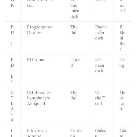
K
cell
bào
ức
miễn
chế
dịch
P
Programmed
Thụ
Phanh
Bị
D
Death-1
thể
miễn
kh
-
dịch
ai
1
thá
c
P
PD ligand 1
Ligan
Né
Tă
D
d
miễn
ng
-
dịch
L
1
C
Cytotoxic T-
Thụ
Ức
Ho
T
Lymphocyte
thể
chế T
ạt
L
Antigen 4
cell
hó
A
a
-
4
I
Interferon
Cytoki
Chống
Giả
F
gamma
ne
u
m