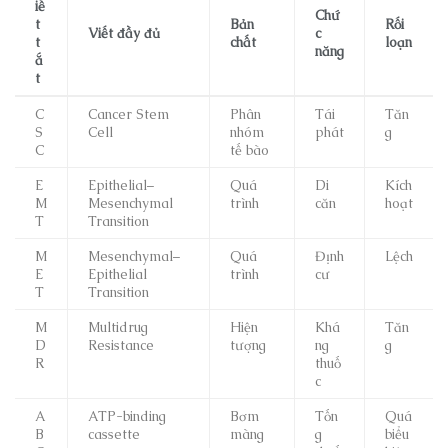
iế
Chứ
t
Bản
Rối
Viết đầy đủ
c
t
chất
loạn
năng
ắ
t
C
Cancer Stem
Phân
Tái
Tăn
S
Cell
nhóm
phát
g
C
tế bào
E
Epithelial–
Quá
Di
Kích
M
Mesenchymal
trình
căn
hoạt
T
Transition
M
Mesenchymal–
Quá
Định
Lệch
E
Epithelial
trình
cư
T
Transition
M
Multidrug
Hiện
Khá
Tăn
D
Resistance
tượng
ng
g
R
thuố
c
A
ATP-binding
Bơm
Tốn
Quá
B
cassette
màng
g
biểu