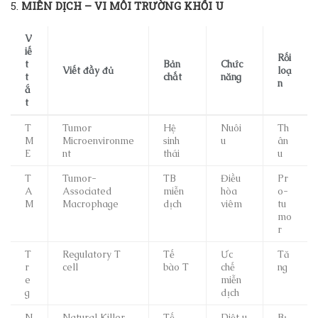
5.
MIỄN DỊCH – VI MÔI TRƯỜNG KHỐI U
V
iế
Rối
t
Bản
Chức
Viết đầy đủ
loạ
t
chất
năng
n
ắ
t
T
Tumor
Hệ
Nuôi
Th
M
Microenvironme
sinh
u
ân
E
nt
thái
u
T
Tumor-
TB
Điều
Pr
A
Associated
miễn
hòa
o-
M
Macrophage
dịch
viêm
tu
mo
r
T
Regulatory T
Tế
Ức
Tă
r
cell
bào T
chế
ng
e
miễn
g
dịch
N
Natural Killer
Tế
Diệt u
Bị