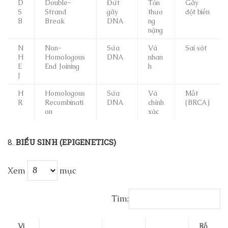
D
Double-
Đứt
Tổn
Gây
S
Strand
gãy
thươ
đột biến
B
Break
DNA
ng
nặng
N
Non-
Sửa
Vá
Sai sót
H
Homologous
DNA
nhan
E
End Joining
h
J
H
Homologous
Sửa
Vá
Mất
R
Recombinati
DNA
chính
(BRCA)
on
xác
8.
BIỂU SINH (EPIGENETICS)
Xem
mục
Tìm:
Vi
Rố