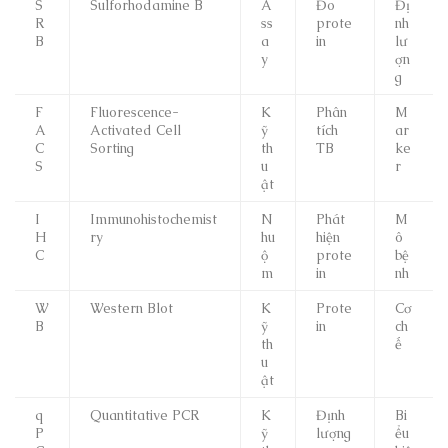
S
Sulforhodamine B
A
Đo
Đị
R
ss
prote
nh
B
a
in
lư
y
ợn
g
F
Fluorescence-
K
Phân
M
A
Activated Cell
ỹ
tích
ar
C
Sorting
th
TB
ke
S
u
r
ật
I
Immunohistochemist
N
Phát
M
H
ry
hu
hiện
ô
C
ộ
prote
bệ
m
in
nh
W
Western Blot
K
Prote
Cơ
B
ỹ
in
ch
th
ế
u
ật
q
Quantitative PCR
K
Định
Bi
P
ỹ
lượng
ểu