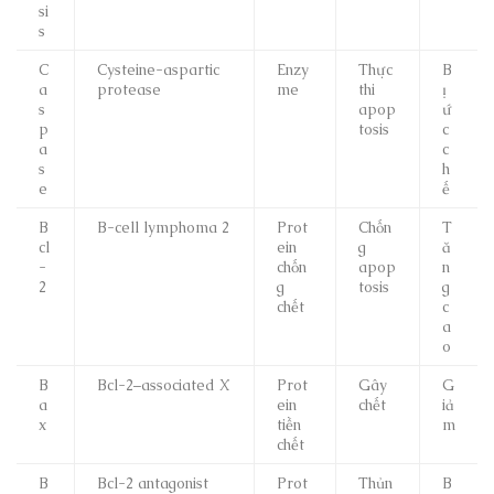
si
s
C
Cysteine-aspartic
Enzy
Thực
B
a
protease
me
thi
ị
s
apop
ứ
p
tosis
c
a
c
s
h
e
ế
B
B-cell lymphoma 2
Prot
Chốn
T
cl
ein
g
ă
-
chốn
apop
n
2
g
tosis
g
chết
c
a
o
B
Bcl-2–associated X
Prot
Gây
G
a
ein
chết
iả
x
tiền
m
chết
B
Bcl-2 antagonist
Prot
Thủn
B