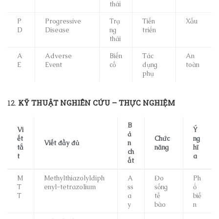
thái
P
Progressive
Trạ
Tiến
Xấu
D
Disease
ng
triển
thái
A
Adverse
Biến
Tác
An
E
Event
cố
dụng
toàn
phụ
12.
KỸ THUẬT NGHIÊN CỨU – THỰC NGHIỆM
B
Vi
Ý
ả
ết
Chức
ng
Viết đầy đủ
n
tắ
năng
hĩ
ch
t
a
ất
M
Methylthiazolyldiph
A
Đo
Ph
T
enyl-tetrazolium
ss
sống
ổ
T
a
tế
biế
y
bào
n