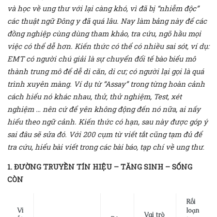
và học về ung thư với lại càng khó, vì đã bị “nhiễm độc”
các thuật ngữ Đông y đã quá lâu. Nay làm bảng này để các
đồng nghiệp cùng dùng tham khảo, tra cứu, ngõ hầu mọi
việc có thể dễ hơn. Kiến thức có thể có nhiều sai sót, ví dụ:
EMT có người chú giải là sự chuyển đổi tế bào biểu mô
thành trung mô để dễ di căn, di cư; có người lại gọi là quá
trình xuyên màng. Ví dụ từ “Assay” trong từng hoàn cảnh
cách hiểu nó khác nhau, thử, thử nghiệm, Test, xét
nghiệm … nên cứ để yên không động đến nó nữa, ai nấy
hiểu theo ngữ cảnh. Kiến thức có hạn, sau này được góp ý
sai đâu sẽ sửa đó. Với 200 cụm từ viết tắt cũng tạm đủ để
tra cứu, hiểu bài viết trong các bài báo, tạp chí về ung thư
.
1. ĐƯỜNG TRUYỀN TÍN HIỆU – TĂNG SINH – SỐNG
CÒN
Rối
Vi
loạn
Vai trò