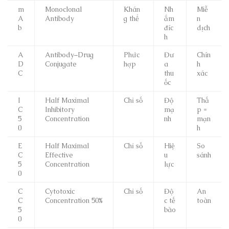
m
Monoclonal
Khán
Nh
Miễ
A
Antibody
g thể
ắm
n
b
đíc
dịch
h
A
Antibody–Drug
Phức
Đư
Chín
D
Conjugate
hợp
a
h
C
thu
xác
ốc
I
Half Maximal
Chỉ số
Độ
Thấ
C
Inhibitory
mạ
p =
5
Concentration
nh
mạn
0
h
E
Half Maximal
Chỉ số
Hiệ
So
C
Effective
u
sánh
5
Concentration
lực
0
C
Cytotoxic
Chỉ số
Độ
An
C
Concentration 50%
c tế
toàn
5
bào
0