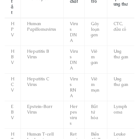
t
chất
trò
ung thư
ắ
t
H
Human
Viru
Gây
CTC,
P
Papillomavirus
s
loạn
đầu cổ
V
DN
gen
A
H
Hepatitis B
Viru
Viê
Ung
B
Virus
s
m
thư gan
V
DN
gan
A
H
Hepatitis C
Viru
Viê
Ung
C
Virus
s
m
thư gan
V
RN
mạn
A
E
Epstein–Barr
Her
Bất
Lymph
B
Virus
pes
tử
oma
V
viru
hóa
s
H
Human T-cell
Ret
Biến
Leuke