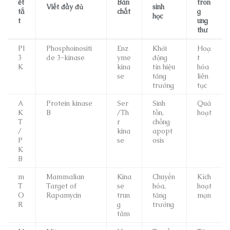
ết
Bản
tron
Viết đầy đủ
sinh
tắ
chất
g
học
t
ung
thư
PI
Phosphoinositi
Enz
Khởi
Hoạ
3
de 3-kinase
yme
động
t
K
kina
tín hiệu
hóa
se
tăng
liên
trưởng
tục
A
Protein kinase
Ser
Sinh
Quá
K
B
/Th
tồn,
hoạt
T
r
chống
/
kina
apopt
P
se
osis
K
B
m
Mammalian
Kina
Chuyển
Kích
T
Target of
se
hóa,
hoạt
O
Rapamycin
trun
tăng
mạn
R
g
trưởng
tâm