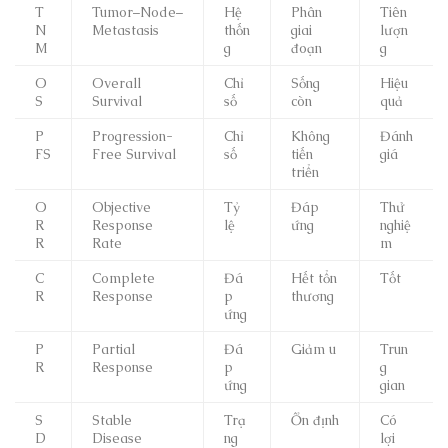
T
Tumor–Node–
Hệ
Phân
Tiên
N
Metastasis
thốn
giai
lượn
M
g
đoạn
g
O
Overall
Chỉ
Sống
Hiệu
S
Survival
số
còn
quả
P
Progression-
Chỉ
Không
Đánh
FS
Free Survival
số
tiến
giá
triển
O
Objective
Tỷ
Đáp
Thử
R
Response
lệ
ứng
nghiệ
R
Rate
m
C
Complete
Đá
Hết tổn
Tốt
R
Response
p
thương
ứng
P
Partial
Đá
Giảm u
Trun
R
Response
p
g
ứng
gian
S
Stable
Trạ
Ổn định
Có
D
Disease
ng
lợi