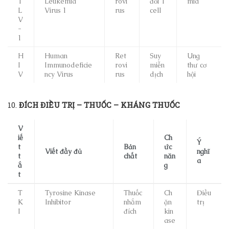
T
Leukemia
rovi
đổi T
mia
L
Virus 1
rus
cell
V
-
1
H
Human
Ret
Suy
Ung
I
Immunodeficie
rovi
miễn
thư cơ
V
ncy Virus
rus
dịch
hội
10.
ĐÍCH ĐIỀU TRỊ – THUỐC – KHÁNG THUỐC
V
iế
Ch
Ý
t
Bản
ức
Viết đầy đủ
nghĩ
t
chất
năn
a
ắ
g
t
T
Tyrosine Kinase
Thuốc
Ch
Điều
K
Inhibitor
nhắm
ặn
trị
I
đích
kin
ase