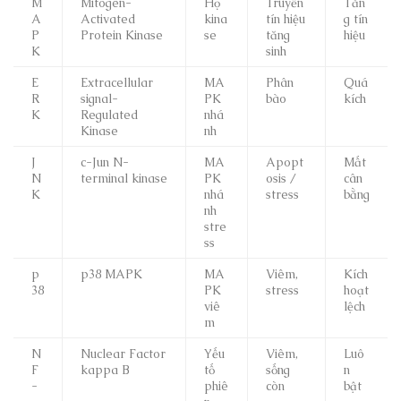
M
Mitogen-
Họ
Truyền
Tăn
A
Activated
kina
tín hiệu
g tín
P
Protein Kinase
se
tăng
hiệu
K
sinh
E
Extracellular
MA
Phân
Quá
R
signal-
PK
bào
kích
K
Regulated
nhá
Kinase
nh
J
c-Jun N-
MA
Apopt
Mất
N
terminal kinase
PK
osis /
cân
K
nhá
stress
bằng
nh
stre
ss
p
p38 MAPK
MA
Viêm,
Kích
38
PK
stress
hoạt
viê
lệch
m
N
Nuclear Factor
Yếu
Viêm,
Luô
F
kappa B
tố
sống
n
-
phiê
còn
bật