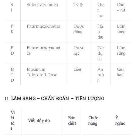
S
Selectivity Index
Tỷ lệ
Chọ
Cao
I
n
= tốt
lọc
P
Pharmacokinetics
Dược
Hấ
Lâm
K
động
p
sàng
thu
P
Pharmacodynami
Dược
Tác
Lâm
D
cs
lực
dụ
sàng
ng
M
Maximum
Liều
An
Giới
T
Tolerated Dose
toà
hạn
D
n
11.
LÂM SÀNG – CHẨN ĐOÁN – TIÊN LƯỢNG
Vi
ết
Bản
Chức
Ý
Viết đầy đủ
tắ
chất
năng
nghĩa
t