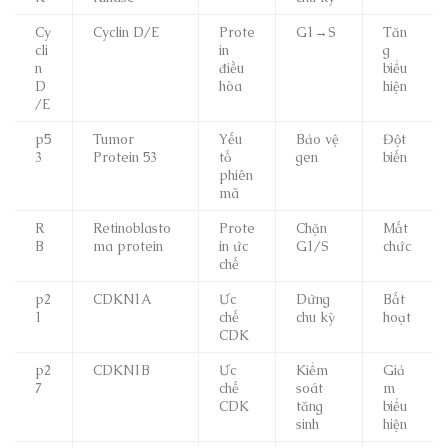
Cy
Cyclin D/E
Prote
G1→S
Tăn
cli
in
g
n
điều
biểu
D
hòa
hiện
/E
p5
Tumor
Yếu
Bảo vệ
Đột
3
Protein 53
tố
gen
biến
phiên
mã
R
Retinoblasto
Prote
Chặn
Mất
B
ma protein
in ức
G1/S
chức
chế
p2
CDKN1A
Ức
Dừng
Bất
1
chế
chu kỳ
hoạt
CDK
p2
CDKN1B
Ức
Kiểm
Giả
7
chế
soát
m
CDK
tăng
biểu
sinh
hiện