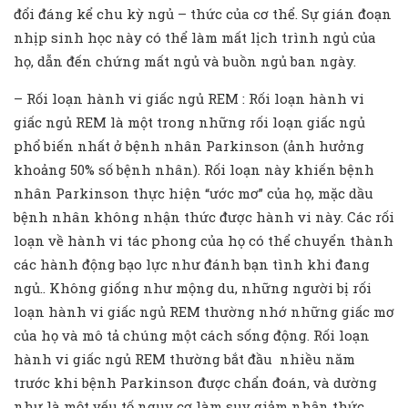
đổi đáng kể chu kỳ ngủ – thức của cơ thể. Sự gián đoạn
nhịp sinh học này có thể làm mất lịch trình ngủ của
họ, dẫn đến chứng mất ngủ và buồn ngủ ban ngày.
– Rối loạn hành vi giấc ngủ REM : Rối loạn hành vi
giấc ngủ REM là một trong những rối loạn giấc ngủ
phổ biến nhất ở bệnh nhân Parkinson (ảnh hưởng
khoảng 50% số bệnh nhân). Rối loạn này khiến bệnh
nhân Parkinson thực hiện “ước mơ” của họ, mặc dầu
bệnh nhân không nhận thức được hành vi này. Các rối
loạn về hành vi tác phong của họ có thể chuyển thành
các hành động bạo lực như đánh bạn tình khi đang
ngủ.. Không giống như mộng du, những người bị rối
loạn hành vi giấc ngủ REM thường nhớ những giấc mơ
của họ và mô tả chúng một cách sống động. Rối loạn
hành vi giấc ngủ REM thường bắt đầu nhiều năm
trước khi bệnh Parkinson được chẩn đoán, và dường
như là một yếu tố nguy cơ làm suy giảm nhận thức