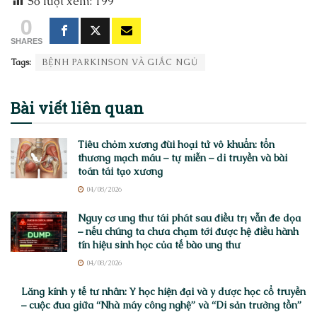
Số lượt xem:
199
0
SHARES
Tags:
BỆNH PARKINSON VÀ GIẤC NGỦ
Bài viết
liên quan
Tiêu chỏm xương đùi hoại tử vô khuẩn: tổn
thương mạch máu – tự miễn – di truyền và bài
toán tái tạo xương
04/08/2026
Nguy cơ ung thư tái phát sau điều trị vẫn đe dọa
– nếu chúng ta chưa chạm tới được hệ điều hành
tín hiệu sinh học của tế bào ung thư
04/08/2026
Lăng kính y tế tư nhân: Y học hiện đại và y dược học cổ truyền
– cuộc đua giữa “Nhà máy công nghệ” và “Di sản trường tồn”