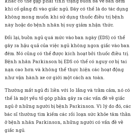
khác có thể gặp phải tình trạng buồn bã về ban đêm
khi cố gắng đi vào giấc ngủ. Đây có thể là do tác dụng
không mong muốn khi sử dụng thuốc điều trị bệnh
này hoặc do bệnh nhân bị suy giảm nhận thức.
Đổi lại, buồn ngủ quá mức vào ban ngày (EDS) có thể
gây ra hậu quả của việc ngủ không ngon giấc vào ban
đêm. Nó cũng có thể được kích hoạt bởi thuốc điều trị.
Bệnh nhân Parkinson bị EDS có thể có nguy cơ bị tai
nạn cao hơn và không thể thực hiện các hoạt động
như vận hành xe cơ giới một cách an toàn.
Thường mất ngủ đi liền với lo lắng và trầm cảm, nó có
thể là một yếu tố góp phần gây ra các vấn đề về giấc
ngủ ở những người bị bệnh Parkinson. Vì lý do đó, các
bác sĩ thường tìm kiếm các rối loạn sức khỏe tâm thần
ở bệnh nhân Parkinson, những người có vấn đề về
giấc ngủ.