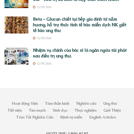
12/05/2026
Beta – Glucan chiết tại bếp gia đình từ nấm
hương, hỗ trợ thức tỉnh tế bào miễn dịch NK giết
tế bào ung thư
12/05/2026
Nhiệm vụ chính của bác sĩ là ngăn ngừa tái phát
sau điều trị ung thư.
12/05/2026
Hoạt động Viện
Tâm thần kinh
Nghiên cứu
Ung thư
Tiết niệu
Tim mạch
Sinh dục
Thực nghiệm
Giới Thiệu
Tóm Tắt Nghiên Cứu
Bệnh tự miễn
English Articles
HOTLINE: 1800 8187