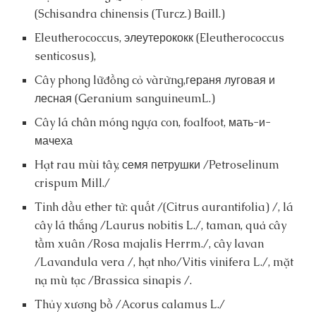
(Schisandra chinensis (Turcz.) Baill.)
Eleutherococcus, элеутерококк (Eleutherococcus
senticosus),
Cây phong lữđồng cỏ vàrừng,гераня луговая и
лесная (Geranium sanguineumL.)
Cây lá chân móng ngựa con, foalfoot, мать-и-
мачеха
Hạt rau mùi tây, семя петрушки /Petroselinum
crispum Mill./
Tinh dầu ether từ: quất /(Citrus aurantifolia) /, lá
cây lá thắng /Laurus nobitis L./, taman, quả cây
tầm xuân /Rosa majalis Herrm./, cây lavan
/Lavandula vera /, hạt nho/Vitis vinifera L./, mặt
nạ mù tạc /Brassica sinapis /.
Thủy xương bồ /Acorus calamus L./