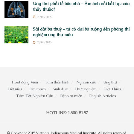
Ung thư phổi tế bào nhỏ – Ám ảnh nỗi bất lực của
thầy thuốc?
04/01/2026
Sài đất ba thuỳ – từ cỏ dại bờ ruộng đến phòng thí
nghiệm ung thư máu
03/01/2026
Hoạt động Viện
Tâm thần kinh
Nghiên cứu
Ung thư
Tiết niệu
Tim mạch
Sinh dục
Thực nghiệm
Giới Thiệu
Tóm Tắt Nghiên Cứu
Bệnh tự miễn
English Articles
HOTLINE: 1800 8187
© Copyright 2015 Vietnam Indigenous Medical Institute. All rights reserved.