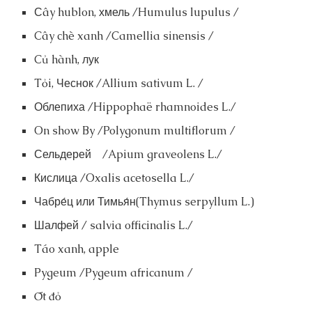
Сây hublon, хмель /Humulus lupulus /
Cây chè xanh /Camellia sinensis /
Củ hành, лук
Tỏi, Чеснок /Allium sativum L. /
Облепиха /Hippophaë rhamnoides L./
On show By /Polygonum multiflorum /
Сельдерей /Apium graveolens L./
Кислица /Oxalis acetosella L./
Чабре́ц или Тимья́н(Thymus serpyllum L.)
Шалфей / salvia officinalis L./
Táo xanh, apple
Pygeum /Pygeum africanum /
Ớt đỏ