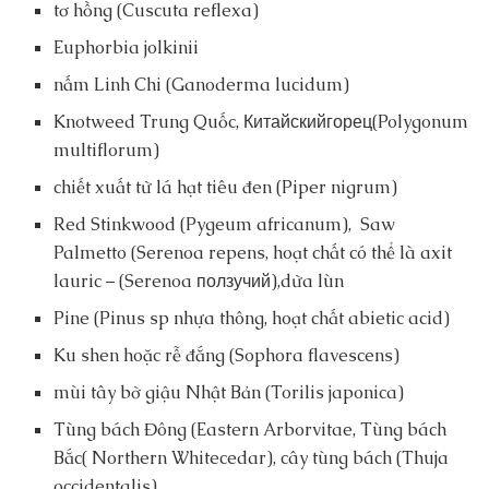
tơ hồng (Cuscuta reflexa)
Euphorbia jolkinii
nấm Linh Chi (Ganoderma lucidum)
Knotweed Trung Quốc, Китайскийгорец(Polygonum
multiflorum)
chiết xuất từ lá hạt tiêu đen (Piper nigrum)
Red Stinkwood (Pygeum africanum), Saw
Palmetto (Serenoa repens, hoạt chất có thể là axit
lauric – (Serenoa ползучий),dừa lùn
Pine (Pinus sp nhựa thông, hoạt chất abietic acid)
Ku shen hoặc rễ đắng (Sophora flavescens)
mùi tây bờ giậu Nhật Bản (Torilis japonica)
Tùng bách Đông (Eastern Arborvitae, Tùng bách
Bắc( Northern Whitecedar), cây tùng bách (Thuja
occidentalis)