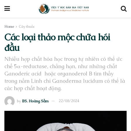
Home
Cây thuốc
Các loại thảo mộc chữa hói
đầu
Nhiều hợp chất hóa học trong tự nhiên có thể ức
chế 5α-reductase, chẳng hạn, như những chất
Ganoderic acid hoặc organoderol B tìm thấy
trong nấm Linh chi Ganoderma lucidum có thể là
các hợp chất hoạt động.
by
BS. Hoàng Sầm
22/08/2024