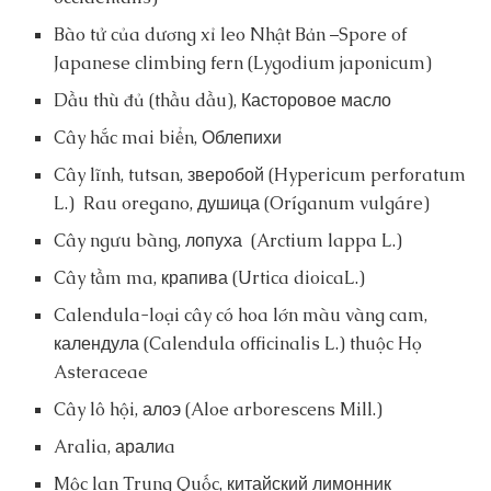
Bào tử của dương xỉ leo Nhật Bản –Spore of
Japanese climbing fern (Lygodium japonicum)
Dầu thù đủ (thầu dầu), Касторовое масло
Cây hắc mai biển, Облепихи
Cây lĩnh, tutsan, зверобой (Hypericum perforatum
L.) Rau oregano, душица (Oríganum vulgáre)
Cây ngưu bàng, лопуха (Arctium lappa L.)
Cây tầm ma, крапива (Urtica dioicaL.)
Calendula-loại cây có hoa lớn màu vàng cam,
календула (Calendula officinalis L.) thuộc Họ
Asteraceae
Cây lô hội, алоэ (Aloe arborescens Mill.)
Aralia, аралиa
Mộc lan Trung Quốc, китайский лимонник