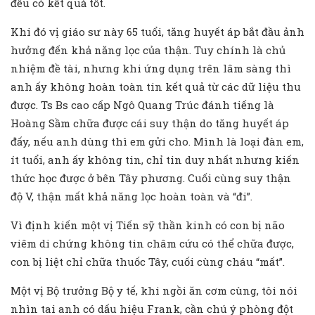
đều có kết quả tốt.
Khi đó vị giáo sư này 65 tuổi, tăng huyết áp bắt đầu ảnh
hưởng đến khả năng lọc của thận. Tuy chính là chủ
nhiệm đề tài, nhưng khi ứng dụng trên lâm sàng thì
anh ấy không hoàn toàn tin kết quả từ các dữ liệu thu
được. Ts Bs cao cấp Ngô Quang Trúc đánh tiếng là
Hoàng Sầm chữa được cái suy thận do tăng huyết áp
đấy, nếu anh dùng thì em gửi cho. Mình là loại đàn em,
ít tuổi, anh ấy không tin, chỉ tin duy nhất nhưng kiến
thức học được ở bên Tây phương. Cuối cùng suy thận
độ V, thận mất khả năng lọc hoàn toàn và “đi”.
Vì định kiến một vị Tiến sỹ thần kinh có con bị não
viêm di chứng không tin châm cứu có thể chữa được,
con bị liệt chỉ chữa thuốc Tây, cuối cùng cháu “mất”.
Một vị Bộ trưởng Bộ y tế, khi ngồi ăn cơm cùng, tôi nói
nhìn tai anh có dấu hiệu Frank, cần chú ý phòng đột