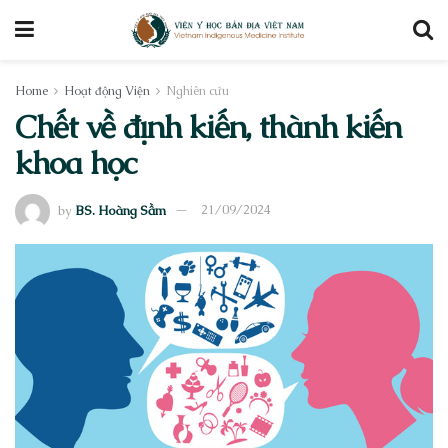
Home
Hoạt động Viện
Nghiên cứu
Chết về định kiến, thành kiến
khoa học
by
BS. Hoàng Sầm
21/09/2024