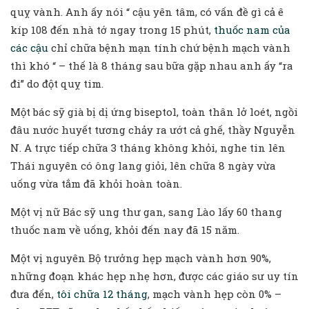
quỵ vành. Anh ấy nói “ cậu yên tâm, có vấn đề gì cả ê
kíp 108 đến nhà tớ ngay trong 15 phút,
thuốc nam của
các cậu
chỉ chữa bệnh mạn tính chứ bệnh mạch vành
thì khó “ – thế là 8 tháng sau bữa gặp nhau anh ấy “ra
đi” do đột quỵ tim.
Một bác sỹ già bị dị ứng biseptol, toàn thân lở loét, ngồi
đâu nước huyết tương chảy ra ướt cả ghế, thầy Nguyễn
N. A trực tiếp chữa 3 tháng không khỏi, nghe tin lên
Thái nguyên có ông lang giỏi, lên chữa 8 ngày vừa
uống vừa tắm đã khỏi hoàn toàn.
Một vị nữ Bác sỹ ung thư gan, sang Lào lấy 60 thang
thuốc nam về uống, khỏi đến nay đã 15 năm.
Một vị nguyên Bộ trưởng hẹp mạch vành hơn 90%,
những đoạn khác hẹp nhẹ hơn, được các giáo sư uy tín
đưa đến,
tôi chữa 12 tháng
, mạch vành hẹp còn 0% –