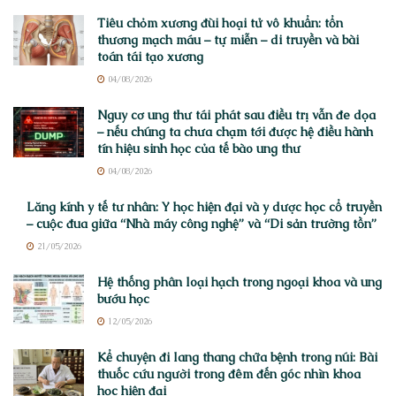
Tiêu chỏm xương đùi hoại tử vô khuẩn: tổn
thương mạch máu – tự miễn – di truyền và bài
toán tái tạo xương
04/08/2026
Nguy cơ ung thư tái phát sau điều trị vẫn đe dọa
– nếu chúng ta chưa chạm tới được hệ điều hành
tín hiệu sinh học của tế bào ung thư
04/08/2026
Lăng kính y tế tư nhân: Y học hiện đại và y dược học cổ truyền
– cuộc đua giữa “Nhà máy công nghệ” và “Di sản trường tồn”
21/05/2026
Hệ thống phân loại hạch trong ngoại khoa và ung
bướu học
12/05/2026
Kể chuyện đi lang thang chữa bệnh trong núi: Bài
thuốc cứu người trong đêm đến góc nhìn khoa
học hiện đại