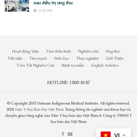
sau điều trị ung thư.
12/05/2026
Hoạt động Viện
Tâm thần kinh
Nghiên cứu
Ung thư
Tiết niệu
Tim mạch
Sinh dục
Thực nghiệm
Giới Thiệu
Tóm Tắt Nghiên Cứu
Bệnh tự miễn
English Articles
HOTLINE: 1800 8187
© Copyright 2015 Vietnam Indigenous Medical Institute. All rights reserved.
2024
Viện Y Học Bản Địa Việt Nam
Trang thông tin nghiên cứu khoa học và
chuyển giao công nghệ của Viện Y học bản địa Việt Nam & Công ty TNHH Y
học bản địa Việt Nam
VI