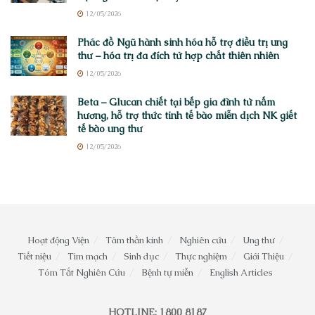
12/05/2026
Phác đồ Ngũ hành sinh hóa hỗ trợ điều trị ung
thư – hóa trị đa đích từ hợp chất thiên nhiên
12/05/2026
Beta – Glucan chiết tại bếp gia đình từ nấm
hương, hỗ trợ thức tỉnh tế bào miễn dịch NK giết
tế bào ung thư
12/05/2026
Hoạt động Viện
Tâm thần kinh
Nghiên cứu
Ung thư
Tiết niệu
Tim mạch
Sinh dục
Thực nghiệm
Giới Thiệu
Tóm Tắt Nghiên Cứu
Bệnh tự miễn
English Articles
HOTLINE: 1800 8187