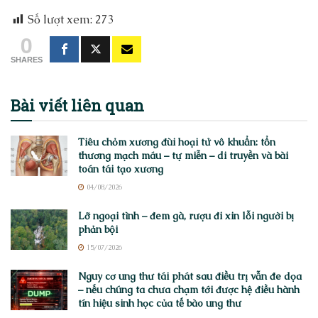
Số lượt xem:
273
0
SHARES
Bài viết
liên quan
Tiêu chỏm xương đùi hoại tử vô khuẩn: tổn
thương mạch máu – tự miễn – di truyền và bài
toán tái tạo xương
04/08/2026
Lỡ ngoại tình – đem gà, rượu đi xin lỗi người bị
phản bội
15/07/2026
Nguy cơ ung thư tái phát sau điều trị vẫn đe dọa
– nếu chúng ta chưa chạm tới được hệ điều hành
tín hiệu sinh học của tế bào ung thư