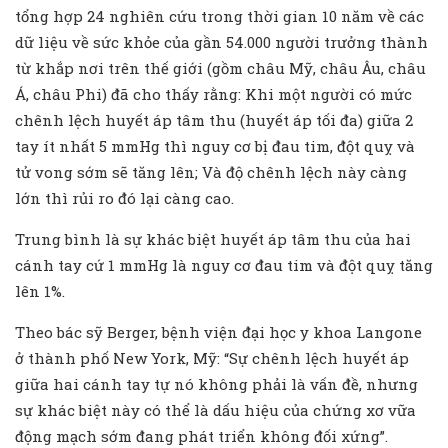
tổng hợp 24 nghiên cứu trong thời gian 10 năm về các
dữ liệu về sức khỏe của gần 54.000 người trưởng thành
từ khắp nơi trên thế giới (gồm châu Mỹ, châu Âu, châu
Á, châu Phi) đã cho thấy rằng: Khi một người có mức
chênh lệch huyết áp tâm thu (huyết áp tối đa) giữa 2
tay ít nhất 5 mmHg thì nguy cơ bị đau tim, đột quỵ và
tử vong sớm sẽ tăng lên; Và độ chênh lệch này càng
lớn thì rủi ro đó lại càng cao.
Trung bình là sự khác biệt huyết áp tâm thu của hai
cánh tay cứ 1 mmHg là nguy cơ đau tim và đột quỵ tăng
lên 1%.
Theo bác sỹ Berger, bệnh viện đại học y khoa Langone
ở thành phố New York, Mỹ: “Sự chênh lệch huyết áp
giữa hai cánh tay tự nó không phải là vấn đề, nhưng
sự khác biệt này có thể là dấu hiệu của chứng xơ vữa
động mạch sớm đang phát triển không đối xứng”.