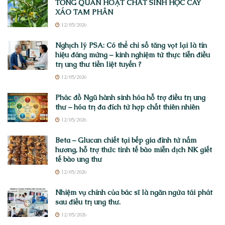
TỔNG QUAN HOẠT CHẤT SINH HỌC CÂY
XÁO TAM PHÂN
12/05/2026
Nghịch lý PSA: Có thể chỉ số tăng vọt lại là tín
hiệu đáng mừng – kinh nghiệm từ thực tiễn điều
trị ung thư tiền liệt tuyến ?
12/05/2026
Phác đồ Ngũ hành sinh hóa hỗ trợ điều trị ung
thư – hóa trị đa đích từ hợp chất thiên nhiên
12/05/2026
Beta – Glucan chiết tại bếp gia đình từ nấm
hương, hỗ trợ thức tỉnh tế bào miễn dịch NK giết
tế bào ung thư
12/05/2026
Nhiệm vụ chính của bác sĩ là ngăn ngừa tái phát
sau điều trị ung thư.
12/05/2026