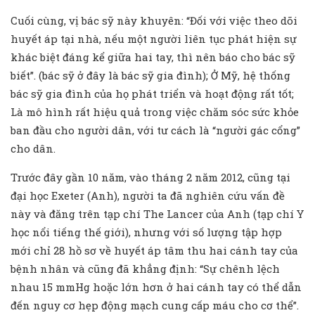
Cuối cùng, vị bác sỹ này khuyên: “Đối với việc theo dõi
huyết áp tại nhà, nếu một người liên tục phát hiện sự
khác biệt đáng kể giữa hai tay, thì nên báo cho bác sỹ
biết”. (bác sỹ ở đây là bác sỹ gia đình); Ở Mỹ, hệ thống
bác sỹ gia đình của họ phát triển và hoạt động rất tốt;
Là mô hình rất hiệu quả trong việc chăm sóc sức khỏe
ban đầu cho người dân, với tư cách là “người gác cổng”
cho dân.
Trước đây gần 10 năm, vào tháng 2 năm 2012, cũng tại
đại học Exeter (Anh), người ta đã nghiên cứu vấn đề
này và đăng trên tạp chí The Lancer của Anh (tạp chí Y
học nổi tiếng thế giới), nhưng với số lượng tập hợp
mới chỉ 28 hồ sơ về huyết áp tâm thu hai cánh tay của
bệnh nhân và cũng đã khẳng định: “Sự chênh lệch
nhau 15 mmHg hoặc lớn hơn ở hai cánh tay có thể dẫn
đến nguy cơ hẹp động mạch cung cấp máu cho cơ thể”.