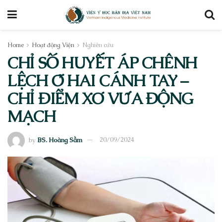
Home
Hoạt động Viện
Nghiên cứu
CHỈ SỐ HUYẾT ÁP CHÊNH
LỆCH Ở HAI CÁNH TAY –
CHỈ ĐIỂM XƠ VỮA ĐỘNG
MẠCH
by
BS. Hoàng Sầm
20/09/2024