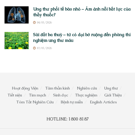
Ung thư phổi tế bào nhỏ – Ám ảnh nỗi bất lực của
thầy thuốc?
04/01/2026
Sài đất ba thuỳ – từ cỏ dại bờ ruộng đến phòng thí
nghiệm ung thư máu
03/01/2026
Hoạt động Viện
Tâm thần kinh
Nghiên cứu
Ung thư
Tiết niệu
Tim mạch
Sinh dục
Thực nghiệm
Giới Thiệu
Tóm Tắt Nghiên Cứu
Bệnh tự miễn
English Articles
HOTLINE: 1800 8187