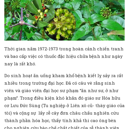
Thời gian năm 1972-1973 trong hoàn cảnh chiến tranh
và bao cấp việc có thuốc đặc hiệu chữa bệnh như ngày
nay là rất khó.
Do sinh hoạt ăn uống kham khổ bệnh kiết lỵ sảy ra rất
nhiều trong trường đại học. Đã có câu vè rằng sinh
viên và giáo viên đại học sư phạm “ăn như sư, ở như
phạm”. Trong điều kiện khó khăn đó giáo sư Hóa hữu
cơ Lưu Đức Sùng (Tu nghiệp ở Liên xô cũ- thày giáo của
tôi) và cộng sự lấy rễ cây đơn châu chấu nghiên cứu
thành phần hóa học, thấy tính khả thi cao ông bèn
cho nghiên cứu bào chế chất chiết của rễ thành viên