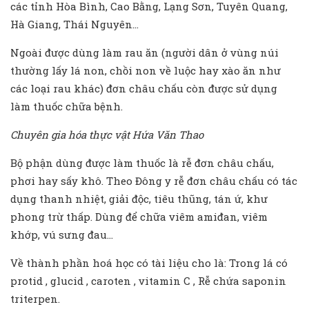
các tỉnh Hòa Bình, Cao Bằng, Lạng Sơn, Tuyên Quang,
Hà Giang, Thái Nguyên…
Ngoài được dùng làm rau ăn (người dân ở vùng núi
thường lấy lá non, chồi non về luộc hay xào ăn như
các loại rau khác) đơn châu chấu còn được sử dụng
làm thuốc chữa bệnh.
Chuyên gia hóa thực vật Hứa Văn Thao
Bộ phận dùng được làm thuốc là rễ đơn châu chấu,
phơi hay sấy khô. Theo Đông y rễ đơn châu chấu có tác
dụng thanh nhiệt, giải độc, tiêu thũng, tán ứ, khư
phong trừ thấp. Dùng để chữa viêm amiđan, viêm
khớp, vú sưng đau…
Về thành phần hoá học có tài liệu cho là: Trong lá có
protid , glucid , caroten , vitamin C , Rễ chứa saponin
triterpen.