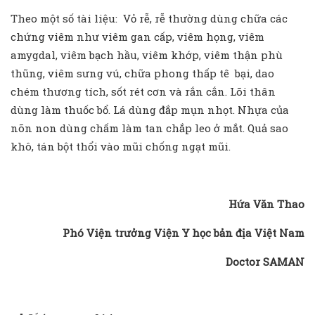
Theo một số tài liệu: Vỏ rễ, rễ thường dùng chữa các
chứng viêm như viêm gan cấp, viêm họng, viêm
amygdal, viêm bạch hầu, viêm khớp, viêm thận phù
thũng, viêm sưng vú, chữa phong thấp tê bại, dao
chém thương tích, sốt rét cơn và rắn cắn. Lõi thân
dùng làm thuốc bổ. Lá dùng đắp mụn nhọt. Nhựa của
nõn non dùng chấm làm tan chắp leo ở mắt. Quả sao
khô, tán bột thổi vào mũi chống ngạt mũi.
Hứa Văn Thao
Phó Viện trưởng Viện Y học bản địa Việt Nam
Doctor SAMAN