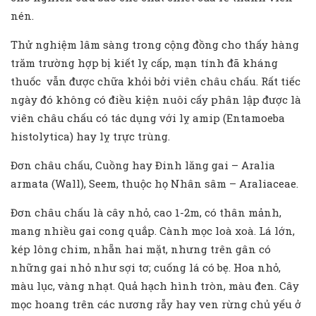
nén.
Thử nghiệm lâm sàng trong cộng đồng cho thấy hàng
trăm trường hợp bị kiết lỵ cấp, mạn tính đã kháng
thuốc vẫn được chữa khỏi bởi viên châu chấu. Rất tiếc
ngày đó không có điều kiện nuôi cấy phân lập được là
viên châu chấu có tác dụng với lỵ amip (Entamoeba
histolytica) hay lỵ trực trùng.
Đơn châu chấu, Cuồng hay Đinh lăng gai – Aralia
armata (Wall), Seem, thuộc họ Nhân sâm – Araliaceae.
Đơn châu chấu là cây nhỏ, cao 1-2m, có thân mảnh,
mang nhiều gai cong quắp. Cành mọc loà xoà. Lá lớn,
kép lông chim, nhẵn hai mặt, nhưng trên gân có
những gai nhỏ như sợi tơ; cuống lá có bẹ. Hoa nhỏ,
màu lục, vàng nhạt. Quả hạch hình tròn, màu đen. Cây
mọc hoang trên các nương rẫy hay ven rừng chủ yếu ở