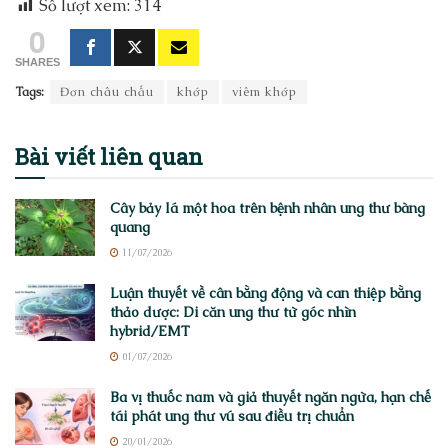
Số lượt xem:
314
0
SHARES
Tags:
Đơn châu chấu
khớp
viêm khớp
Bài viết
liên quan
Cây bảy lá một hoa trên bệnh nhân ung thư bàng
quang
11/07/2026
Luận thuyết về cân bằng động và can thiệp bằng
thảo dược: Di căn ung thư từ góc nhìn
hybrid/EMT
01/07/2026
Ba vị thuốc nam và giả thuyết ngăn ngừa, hạn chế
tái phát ung thư vú sau điều trị chuẩn
20/01/2026