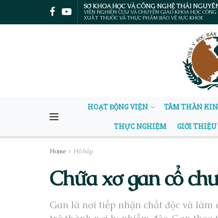
SỞ KHOA HỌC VÀ CÔNG NGHỆ THÁI NGUYÊ
VIỆN NGHIÊN CỨU VÀ CHUYỂN GIAO KHOA HỌC CÔNG
XUẤT THUỐC VÀ THỰC PHẨM BẢO VỆ SỨC KHỎE
HOẠT ĐỘNG VIỆN
TÂM THẦN KI
THỰC NGHIỆM
GIỚI THIỆU
Home
Hô hấp
Chữa xơ gan cổ chư
Gan là nơi tiếp nhận chất độc và làm 