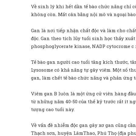
Về sinh lý khi hết dần tế bào chức năng chỉ c
không còn. Mất cân bằng nội mô và ngoại bào 
Gan là nơi tiếp nhận chất độc và làm cho chấ
độc. Gan theo tích lũy tuổi sinh học thấy x
phosphoglycerate kinase, NADP cytocrome c r
Tế bào gan người cao tuổi tăng kích thước, t
Lysosome có khả năng tự gây viêm. Một số th
gan, làm chết tế bào chức năng và phản ứng t
Viêm gan B luôn là một ứng cử viên hàng đầu
từ những năm 40-50 của thế kỷ trước rất ít n
tượng cao tuổi này.
Về vấn đề nhiễm độc gan gây xơ gan cũng cần 
Thạch sơn, huyện LâmThao, Phú Thọ (địa phư