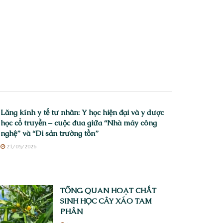
Lăng kính y tế tư nhân: Y học hiện đại và y dược
học cổ truyền – cuộc đua giữa “Nhà máy công
nghệ” và “Di sản trường tồn”
21/05/2026
TỔNG QUAN HOẠT CHẤT
SINH HỌC CÂY XÁO TAM
PHÂN