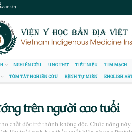
N
 NGHỆ SẢN
NH
NGHIÊN CỨU
UNG THƯ
TIẾT NIỆU
TIM MẠCH
TÓM TẮT NGHIÊN CỨU
BỆNH TỰ MIỄN
ENGLISH AR
ớng trên người cao tuổi
cho chất độc trở thành không độc. Chức năng này k