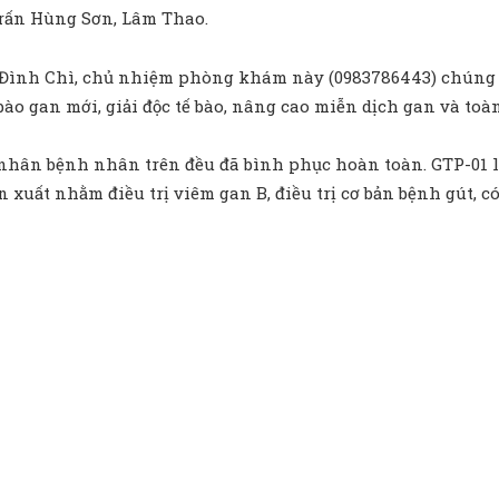
trấn Hùng Sơn, Lâm Thao.
n Đình Chì, chủ nhiệm phòng khám này (0983786443) chúng t
ế bào gan mới, giải độc tế bào, nâng cao miễn dịch gan và toà
h nhân bệnh nhân trên đều đã bình phục hoàn toàn. GTP-01 
ản xuất nhằm điều trị viêm gan B, điều trị cơ bản bệnh gút, 