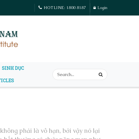
HOTLINE: 1800 8187
Login
SINH DỤC
TICLES
hông phải là vô hạn, bởi vậy nó lại