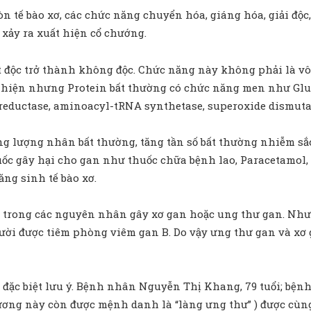
òn tế bào xơ, các chức năng chuyển hóa, giáng hóa, giải độc
xảy ra xuất hiện cổ chướng.
t độc trở thành không độc. Chức năng này không phải là vô 
uất hiện nhưng Protein bất thường có chức năng men như G
eductase, aminoacyl-tRNA synthetase, superoxide dismutas
ăng lượng nhân bất thường, tăng tần số bất thường nhiễm sắc
uốc gây hại cho gan như thuốc chữa bệnh lao, Paracetamol,
ăng sinh tế bào xơ.
 trong các nguyên nhân gây xơ gan hoặc ung thư gan. Nhưn
gười được tiêm phòng viêm gan B. Do vậy ưng thư gan và xơ
đặc biệt lưu ý. Bệnh nhân Nguyễn Thị Khang, 79 tuổi; bệnh 
ơng này còn được mệnh danh là “làng ưng thư” ) được cùng