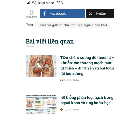
Số lượt xem:
253
0
Facebook
Twitter
SHARES
Tags:
Chữa xơ gan cổ chướng trên người cao tuổi
Bài viết
liên quan
Tiêu chỏm xương đùi hoại tử 
khuẩn: tổn thương mạch máu 
tự miễn – di truyền và bài toán
tái tạo xương
04/08/2026
Hệ thống phân loại hạch trong
ngoại khoa và ung bướu học
12/05/2026