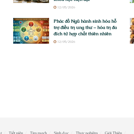
12/05/2026
Phác đồ Ngũ hành sinh hóa hỗ
trợ điều trị ung thư – hóa trị đa
đích từ hợp chất thiên nhiên
12/05/2026
ư
Tiết niệu
Tim mạch
Sinh dục
Thực nghiệm
Giới Thiệu