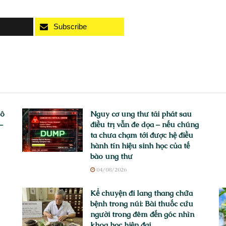
Subscribe
vô
Nguy cơ ung thư tái phát sau
–
điều trị vẫn đe dọa – nếu chúng
ta chưa chạm tới được hệ điều
hành tín hiệu sinh học của tế
bào ung thư
04/08/2026
Kể chuyện đi lang thang chữa
bệnh trong núi: Bài thuốc cứu
người trong đêm đến góc nhìn
khoa học hiện đại