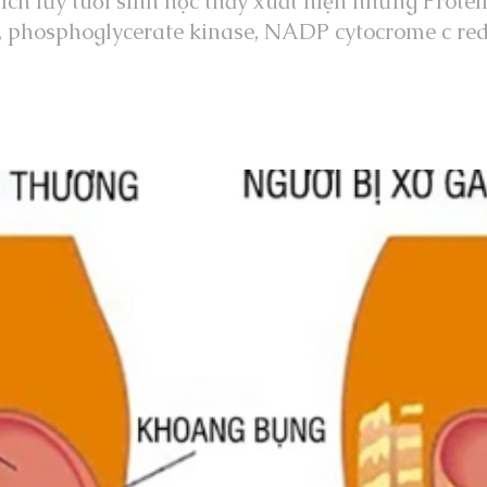
tích lũy tuổi sinh học thấy xuất hiện nhưng Prot
 phosphoglycerate kinase, NADP cytocrome c red