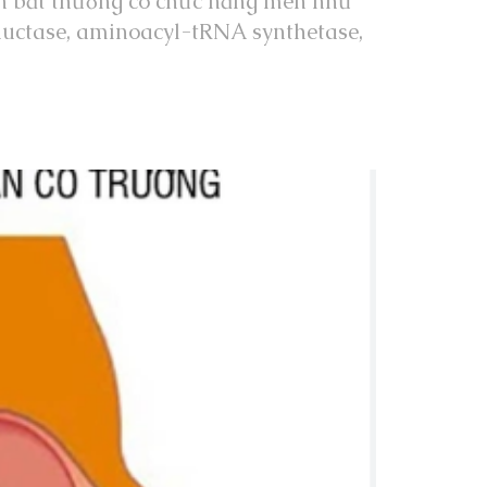
ein bất thường có chức năng men như
uctase, aminoacyl-tRNA synthetase,