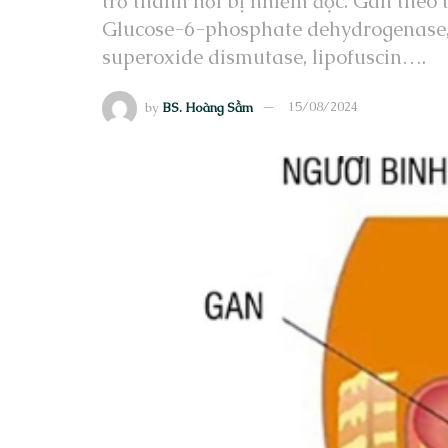
trở thành nơi bị nhiễm độc. Gan theo 
Glucose-6-phosphate dehydrogenase,
superoxide dismutase, lipofuscin….
by
BS. Hoàng Sầm
15/08/2024