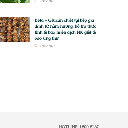
12/05/2026
Beta – Glucan chiết tại bếp gia
đình từ nấm hương, hỗ trợ thức
tỉnh tế bào miễn dịch NK giết tế
bào ung thư
12/05/2026
HOTLINE: 1800 8187