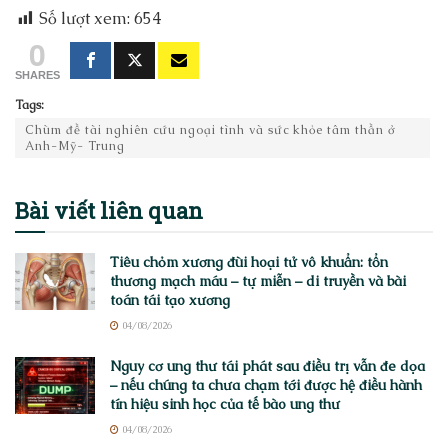
Số lượt xem:
654
0
SHARES
Tags:
Chùm đề tài nghiên cứu ngoại tình và sức khỏe tâm thần ở
Anh-Mỹ- Trung
Bài viết
liên quan
Tiêu chỏm xương đùi hoại tử vô khuẩn: tổn
thương mạch máu – tự miễn – di truyền và bài
toán tái tạo xương
04/08/2026
Nguy cơ ung thư tái phát sau điều trị vẫn đe dọa
– nếu chúng ta chưa chạm tới được hệ điều hành
tín hiệu sinh học của tế bào ung thư
04/08/2026