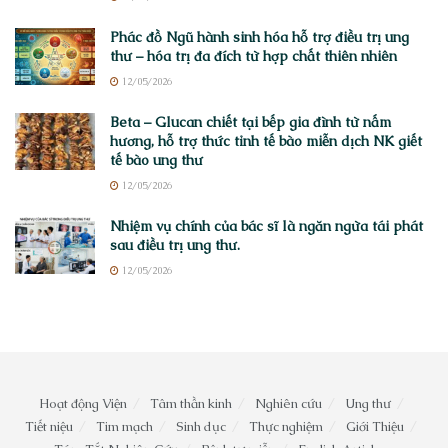
Phác đồ Ngũ hành sinh hóa hỗ trợ điều trị ung
thư – hóa trị đa đích từ hợp chất thiên nhiên
12/05/2026
Beta – Glucan chiết tại bếp gia đình từ nấm
hương, hỗ trợ thức tỉnh tế bào miễn dịch NK giết
tế bào ung thư
12/05/2026
Nhiệm vụ chính của bác sĩ là ngăn ngừa tái phát
sau điều trị ung thư.
12/05/2026
Hoạt động Viện
Tâm thần kinh
Nghiên cứu
Ung thư
Tiết niệu
Tim mạch
Sinh dục
Thực nghiệm
Giới Thiệu