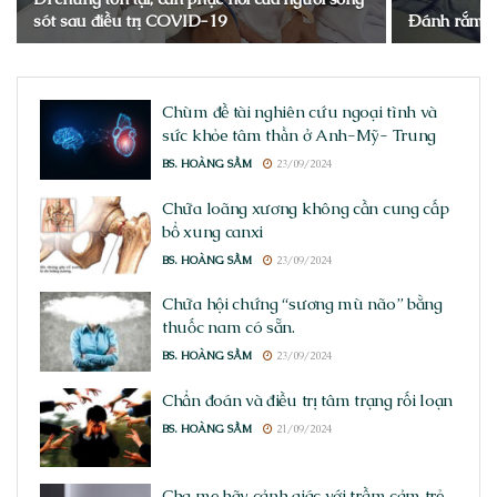
sót sau điều trị COVID-19
Đánh rắm kh
Chùm đề tài nghiên cứu ngoại tình và
sức khỏe tâm thần ở Anh-Mỹ- Trung
BS. HOÀNG SẦM
23/09/2024
Chữa loãng xương không cần cung cấp
bổ xung canxi
BS. HOÀNG SẦM
23/09/2024
Chữa hội chứng “sương mù não” bằng
thuốc nam có sẵn.
BS. HOÀNG SẦM
23/09/2024
Chẩn đoán và điều trị tâm trạng rối loạn
BS. HOÀNG SẦM
21/09/2024
Cha mẹ hãy cảnh giác với trầm cảm trẻ