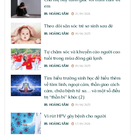
em
BS. HOÀNG SẦM
21/09/2024
Theo dõi săn sóc trẻ sơ sinh sau đẻ
BS. HOÀNG SẦM
09/04/2025
Tự chăm sóc và khuyến cáo người cao
tuổi trong mùa đông giá lạnh
BS. HOÀNG SẦM
09/04/2025
Tìm hiểu trường sinh học để hiểu thêm
về tâm linh, ngoại cảm, thần giao cách
cảm, chữa bệnh từ xa… và một số điều
trị “thần bí” khác (2)
BS. HOÀNG SẦM
09/04/2025
Vi rút HPV gây bệnh cho người
BS. HOÀNG SẦM
17/09/2024