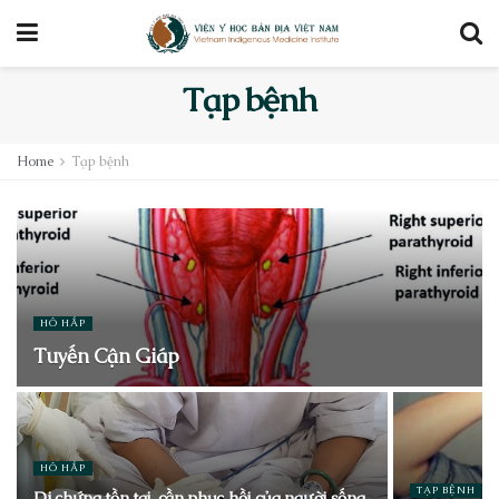
Tạp bệnh
Home
Tạp bệnh
HÔ HẤP
Tuyến Cận Giáp
HÔ HẤP
TẠP BỆNH
Di chứng tồn tại, cần phục hồi của người sống