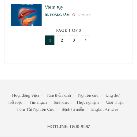
Viêm tụy
BS. HOÀNG SẦM
17/09/2024
PAGE 1 OF 3
1
2
3
Hoạt động Viện
Tâm thần kinh
Nghiên cứu
Ung thư
Tiết niệu
Tim mạch
Sinh dục
Thực nghiệm
Giới Thiệu
Tóm Tắt Nghiên Cứu
Bệnh tự miễn
English Articles
HOTLINE: 1800 8187