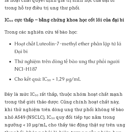
là hoạt chất quyết định giá trị sinh học của Đại bi
trong hỗ trợ điều trị ung thư phổi.
IC₅₀ cực thấp – bằng chứng khoa học cốt lõi của đại bi
Trong các nghiên cứu tế bào học:
Hoạt chất Luteolin-7-methyl ether phân lập từ lá
Đại bi
Thử nghiệm trên dòng tế bào ung thư phổi người
NCI-H187
Cho kết quả: IC₅₀ = 1,29 µg/mL
Đây là mức IC₅₀ rất thấp, thuộc nhóm hoạt chất mạnh
trong thế giới thảo dược. Cũng chính hoạt chất này,
khi thử nghiệm trên dòng ung thư phổi không tế bào
nhỏ A549 (NSCLC), IC₅₀ quy đổi tiếp tục nằm trong
ngưỡng < 10 µg/mL, cho thấy tác động thật sự trên ung