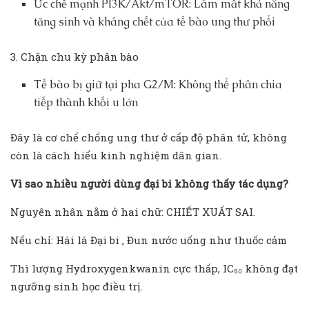
Ức chế mạnh PI3K/Akt/mTOR: Làm mất khả năng
tăng sinh và kháng chết của tế bào ung thư phổi
3. Chặn chu kỳ phân bào
Tế bào bị giữ tại pha G2/M: Không thể phân chia
tiếp thành khối u lớn
Đây là cơ chế chống ung thư ở cấp độ phân tử, không
còn là cách hiểu kinh nghiệm dân gian.
Vì sao nhiều người dùng đại bi không thấy tác dụng?
Nguyên nhân nằm ở hai chữ: CHIẾT XUẤT SAI.
Nếu chỉ: Hái lá Đại bi , Đun nước uống như thuốc cảm
Thì lượng Hydroxygenkwanin cực thấp, IC₅₀ không đạt
ngưỡng sinh học điều trị.