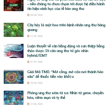
– nếu chúng ta chưa chạm tới được hệ điều hành
tín hiệu sinh học của tế bào ung thư
04/08/2026
Cây bảy lá một hoa trên bệnh nhân ung thư bàng
quang
11/07/2026
Luận thuyết về cân bằng động và can thiệp bằng
thảo dược: Di căn ung thư từ góc nhìn
hybrid/EMT
01/07/2026
Giải Mã TME: “Mở cổng, mở cửa nơi thành hào
sâu” để thuốc tiến vào khối u
30/06/2026
Phòng ung thư sớm từ xa: Nhìn từ gene, chuyển
hóa, viêm mạn và ty thể
23/06/2026