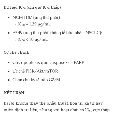
Dữ liệu IC₅₀ (chỉ giữ IC₅₀ thấp)
NCI-H187 (ung thư phổi):
→ IC₅₀ = 1,29 µg/mL
A549 (ung thư phổi không tế bào nhỏ – NSCLC):
→ IC₅₀ < 10 µg/mL
Cơ chế chính
Gây apoptosis qua caspase-3 – PARP
Ức chế PI3K/Akt/mTOR
Chặn chu kỳ tế bào G2/M
KẾT LUẬN
Đại bi không thay thế phẫu thuật, hóa trị, xạ trị hay
miễn dịch trị liệu, nhưng với hoạt chất có IC₅₀ cực thấp