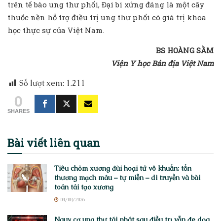
trên tế bào ung thư phổi, Đại bi xứng đáng là một cây
thuốc nền hỗ trợ điều trị ung thư phổi có giá trị khoa
học thực sự của Việt Nam.
BS HOÀNG SẦM
Viện Y học Bản địa Việt Nam
Số lượt xem:
1.211
0
SHARES
Bài viết
liên quan
Tiêu chỏm xương đùi hoại tử vô khuẩn: tổn
thương mạch máu – tự miễn – di truyền và bài
toán tái tạo xương
04/08/2026
Nguy cơ ung thư tái phát sau điều trị vẫn đe dọa