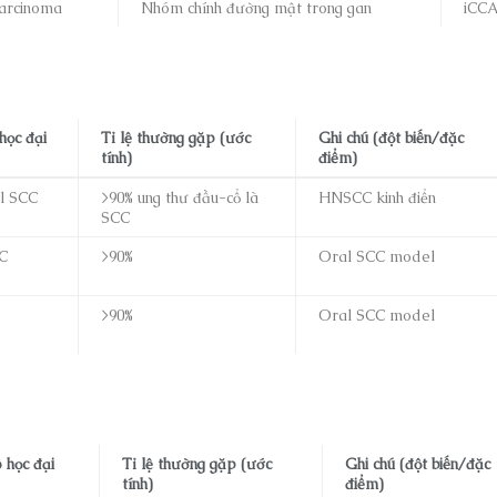
carcinoma
Nhóm chính đường mật trong gan
iCC
ọc đại
Tỉ lệ thường gặp (ước
Ghi chú (đột biến/đặc
tính)
điểm)
l SCC
>90% ung thư đầu-cổ là
HNSCC kinh điển
SCC
C
>90%
Oral SCC model
>90%
Oral SCC model
học đại
Tỉ lệ thường gặp (ước
Ghi chú (đột biến/đặc
tính)
điểm)