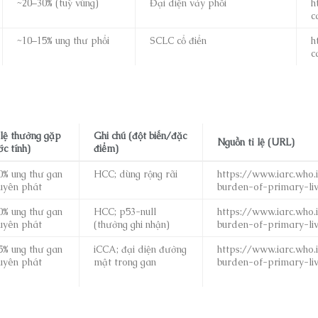
~20–30% (tuỳ vùng)
Đại diện vảy phổi
h
c
~10–15% ung thư phổi
SCLC cổ điển
h
c
 lệ thường gặp
Ghi chú (đột biến/đặc
Nguồn tỉ lệ (URL)
ớc tính)
điểm)
0% ung thư gan
HCC; dùng rộng rãi
https://www.iarc.who.
uyên phát
burden-of-primary-li
0% ung thư gan
HCC; p53-null
https://www.iarc.who.
uyên phát
(thường ghi nhận)
burden-of-primary-li
5% ung thư gan
iCCA; đại diện đường
https://www.iarc.who.
uyên phát
mật trong gan
burden-of-primary-li