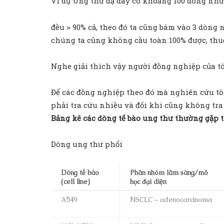
Ví dụ Ung thư dạ dày có khoảng 100 dòng nh
đều > 90% cả, theo đó ta cũng bám vào 3 dòng
chúng ta cũng không cầu toàn 100% được, thu
Nghe giải thích vậy người đồng nghiệp của t
Để các đồng nghiệp theo đó mà nghiên cứu tôi 
phải tra cứu nhiều và đối khi cũng không tra
Bảng kê các dòng tế bào ung thư thường gặp 
Dòng ung thư phổi
Dòng tế bào
Phân nhóm lâm sàng/mô
(cell line)
học đại diện
A549
NSCLC – adenocarcinoma