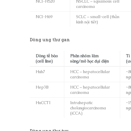
NCI-H520
NSCLC – squamous cell
carcinoma
NCI-H69
SCLC – small-cell (thần
kinh nội tiết)
Dòng ung thư gan
Dòng tế bào
Phân nhóm lâm
Tỉ
(cell line)
sàng/mô học đại diện
(ư
Huh7
HCC – hepatocellular
~8
carcinoma
ng
Hep3B
HCC – hepatocellular
~8
carcinoma
ng
HuCCT1
Intrahepatic
~1
cholangiocarcinoma
ng
(iCCA)
Dòng ung thư tụy