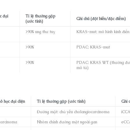
 đại
Tỉ lệ thường gặp
Ghi chú (đột biến/đặc điểm)
(ước tính)
>90% ung thư tuỵ
KRAS-mut; mô hình kinh điển
>90%
PDAC; KRAS-mut
>90%
PDAC; KRAS WT (thường đư
mô tả)
 học đại diện
Tỉ lệ thường gặp (ước tính)
Ghi 
Đường mật: chủ yếu cholangiocarcinoma
iCC
carcinoma
Nhóm chính đường mật ngoài gan
eCC