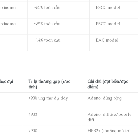
arcinoma
~85% toàn cầu
ESCC model
arcinoma
~85% toàn cầu
ESCC model
~14% toàn cầu
EAC model
ọc đại
Tỉ lệ thường gặp (ước
Ghi chú (đột biến/đặc
tính)
điểm)
>90% ung thư dạ dày
Adeno; dùng rộng
>90%
Adeno; diffuse/poorly
diff.
>90%
HER2+ (thường mô tả)