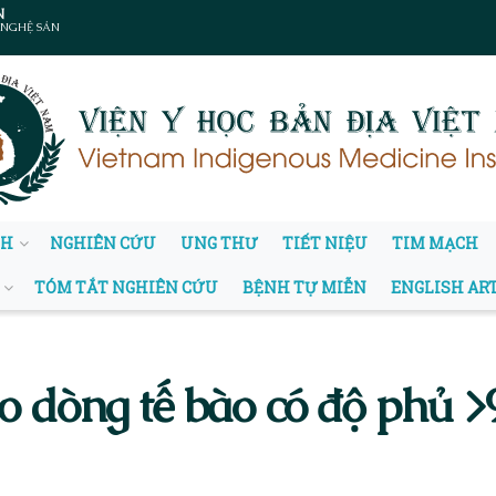
N
 NGHỆ SẢN
NH
NGHIÊN CỨU
UNG THƯ
TIẾT NIỆU
TIM MẠCH
TÓM TẮT NGHIÊN CỨU
BỆNH TỰ MIỄN
ENGLISH AR
eo dòng tế bào có độ phủ >