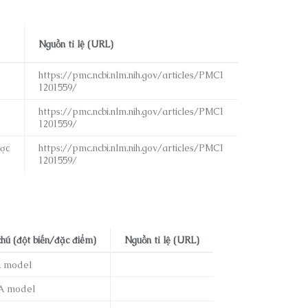
Nguồn tỉ lệ (URL)
https://pmc.ncbi.nlm.nih.gov/articles/PMC1
1201559/
https://pmc.ncbi.nlm.nih.gov/articles/PMC1
1201559/
ợc
https://pmc.ncbi.nlm.nih.gov/articles/PMC1
1201559/
chú (đột biến/đặc điểm)
Nguồn tỉ lệ (URL)
A model
A model