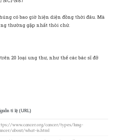
ặc NCI-N87
chúng có bao giờ hiện diện đồng thời đâu. Mà
òng thường gặp nhất thôi chứ.
rên 20 loại ung thư, như thế các bác sĩ đỡ
guồn tỉ lệ (URL)
ttps://www.cancer.org/cancer/types/lung-
ancer/about/what-is.html