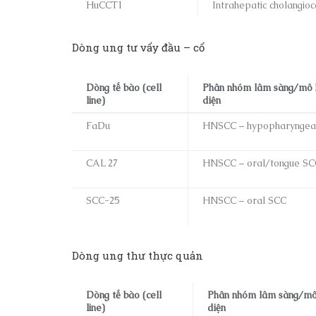
HuCCT1
Intrahepatic cholangio
Dòng ung tư vẩy đầu – cổ
Dòng tế bào (cell
Phân nhóm lâm sàng/mô h
line)
diện
FaDu
HNSCC – hypopharyngea
CAL 27
HNSCC – oral/tongue SC
SCC-25
HNSCC – oral SCC
Dòng ung thư thực quản
Dòng tế bào (cell
Phân nhóm lâm sàng/mô 
line)
diện