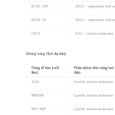
KYSE-150
ESCC – squamous cell c
KYSE-30
ESCC – squamous cell c
OE33
EAC – adenocarcinoma
Dòng ung thư dạ dày
Dòng tế bào (cell
Phân nhóm lâm sàng/mô h
line)
diện
AGS
Gastric adenocarcinoma
MKN45
Gastric adenocarcinoma
NCI-N87
Gastric adenocarcinoma