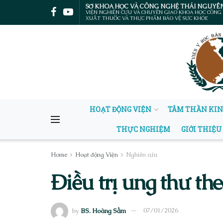
SỞ KHOA HỌC VÀ CÔNG NGHỆ THÁI NGUYÊ
VIỆN NGHIÊN CỨU VÀ CHUYỂN GIAO KHOA HỌC CÔNG
XUẤT THUỐC VÀ THỰC PHẨM BẢO VỆ SỨC KHỎE
HOẠT ĐỘNG VIỆN
TÂM THẦN KI
THỰC NGHIỆM
GIỚI THIỆU
Home
Hoạt động Viện
Nghiên cứu
Điều trị ung thư th
by
BS. Hoàng Sầm
07/01/2026