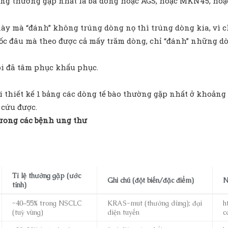
ưng thường gặp nhất là ba dòng hoặc AGS, hoặc MKN45, ho
 này mà “đánh” không trúng dòng nọ thì trúng dòng kia, vì 
ốc đâu mà theo được cả mấy trăm dòng, chỉ “đánh” những d
ôi đã tâm phục khẩu phục.
thiết kế 1 bảng các dòng tế bào thường gặp nhất ở khoảng t
 cứu được.
trong các bệnh ung thư
Tỉ lệ thường gặp (ước
Ghi chú (đột biến/đặc điểm)
N
tính)
~40–55% trong NSCLC
KRAS-mut (thường dùng); đại
h
(tuỳ vùng)
diện tuyến
c