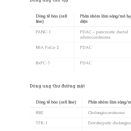
Dòng tế bào (cell
Phân nhóm lâm sàng/mô học
line)
diện
PANC-1
PDAC – pancreatic ductal
adenocarcinoma
MIA PaCa-2
PDAC
BxPC-3
PDAC
Dòng ung thư đường mật
Dòng tế bào (cell line)
Phân nhóm lâm sàng/mô
RBE
Cholangiocarcinoma
TFK-1
Extrahepatic cholangio