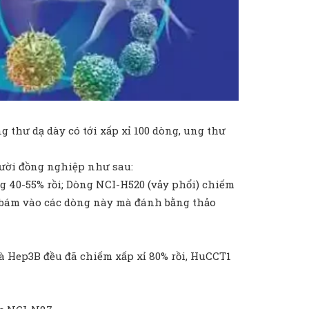
g thư dạ dày có tới xấp xỉ 100 dòng, ung thư
người đồng nghiệp như sau:
g 40-55% rồi; Dòng NCI-H520 (vảy phổi) chiếm
ệc bám vào các dòng này mà đánh bằng thảo
à Hep3B đều đã chiếm xấp xỉ 80% rồi, HuCCT1