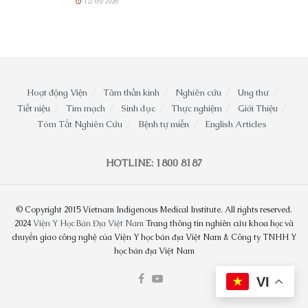
12/05/2026
Hoạt động Viện
Tâm thần kinh
Nghiên cứu
Ung thư
Tiết niệu
Tim mạch
Sinh dục
Thực nghiệm
Giới Thiệu
Tóm Tắt Nghiên Cứu
Bệnh tự miễn
English Articles
HOTLINE: 1800 8187
© Copyright 2015 Vietnam Indigenous Medical Institute. All rights reserved.
2024
Viện Y Học Bản Địa Việt Nam
Trang thông tin nghiên cứu khoa học và
chuyển giao công nghệ của Viện Y học bản địa Việt Nam & Công ty TNHH Y
học bản địa Việt Nam
VI