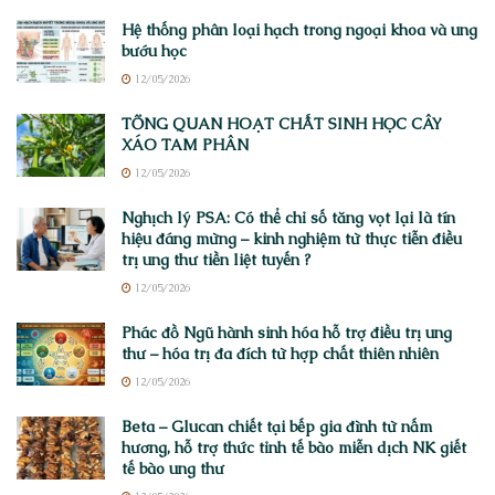
Hệ thống phân loại hạch trong ngoại khoa và ung
bướu học
12/05/2026
TỔNG QUAN HOẠT CHẤT SINH HỌC CÂY
XÁO TAM PHÂN
12/05/2026
Nghịch lý PSA: Có thể chỉ số tăng vọt lại là tín
hiệu đáng mừng – kinh nghiệm từ thực tiễn điều
trị ung thư tiền liệt tuyến ?
12/05/2026
Phác đồ Ngũ hành sinh hóa hỗ trợ điều trị ung
thư – hóa trị đa đích từ hợp chất thiên nhiên
12/05/2026
Beta – Glucan chiết tại bếp gia đình từ nấm
hương, hỗ trợ thức tỉnh tế bào miễn dịch NK giết
tế bào ung thư