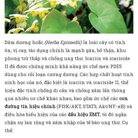
Dâm dương hoắc
(Herba Epimedii)
là loài cây có tính
ôn, vị cay, tác dụng chính là mạnh gân, bổ thận, khu
phong trừ thấp và chống ung thư. Icariin và icariside
II đã đươc chứng minh khả năng ức chế men PDE5
dùng cho rối loạn cương dương. Các hợp chất hoạt tính
sinh học của nó, đặc biệt là icariin và icariside II, thể
hiện đặc tính chống di căn và chống xâm lấn thông
qua nhiều cơ chế khác nhau, bao gồm ức chế các
con
đường tín hiệu chính
(PI3K/AKT, STAT3, Akt/NF-κB) và
điều hòa biểu hiện của các
dấu hiệu EMT
, từ đó ngăn
chặn sự lan rộng và xâm nhập của tế bào ung thư. Cụ
thể: