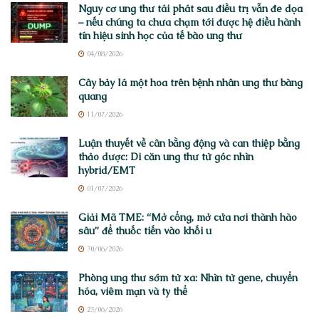
Nguy cơ ung thư tái phát sau điều trị vẫn đe dọa
– nếu chúng ta chưa chạm tới được hệ điều hành
tín hiệu sinh học của tế bào ung thư
04/08/2026
Cây bảy lá một hoa trên bệnh nhân ung thư bàng
quang
11/07/2026
Luận thuyết về cân bằng động và can thiệp bằng
thảo dược: Di căn ung thư từ góc nhìn
hybrid/EMT
01/07/2026
Giải Mã TME: “Mở cổng, mở cửa nơi thành hào
sâu” để thuốc tiến vào khối u
30/06/2026
Phòng ung thư sớm từ xa: Nhìn từ gene, chuyển
hóa, viêm mạn và ty thể
23/06/2026