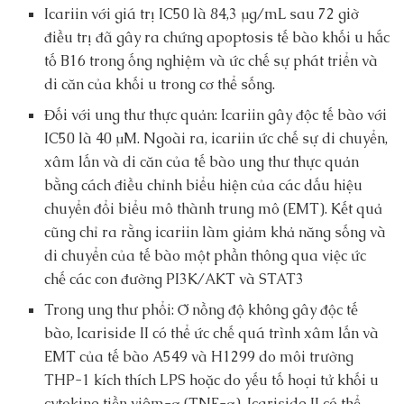
Icariin với giá trị IC50 là 84,3 μg/mL sau 72 giờ
điều trị đã gây ra chứng apoptosis tế bào khối u hắc
tố B16 trong ống nghiệm và ức chế sự phát triển và
di căn của khối u trong cơ thể sống.
Đối với ung thư thực quản: Icariin gây độc tế bào với
IC50 là 40 μM. Ngoài ra, icariin ức chế sự di chuyển,
xâm lấn và di căn của tế bào ung thư thực quản
bằng cách điều chỉnh biểu hiện của các dấu hiệu
chuyển đổi biểu mô thành trung mô (EMT). Kết quả
cũng chỉ ra rằng icariin làm giảm khả năng sống và
di chuyển của tế bào một phần thông qua việc ức
chế các con đường PI3K/AKT và STAT3
Trong ung thư phổi: Ở nồng độ không gây độc tế
bào, Icariside II có thể ức chế quá trình xâm lấn và
EMT của tế bào A549 và H1299 do môi trường
THP-1 kích thích LPS hoặc do yếu tố hoại tử khối u
cytokine tiền viêm-α (TNF-α). Icariside II có thể