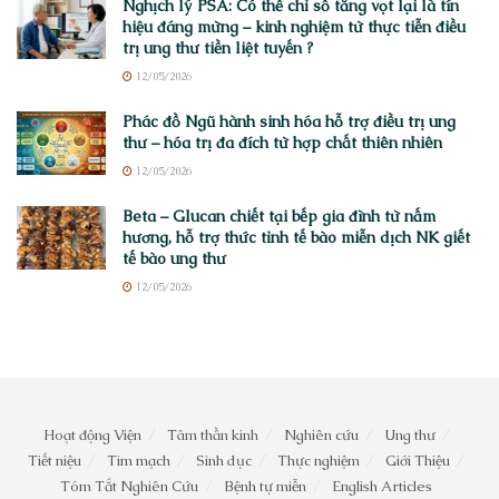
Nghịch lý PSA: Có thể chỉ số tăng vọt lại là tín
hiệu đáng mừng – kinh nghiệm từ thực tiễn điều
trị ung thư tiền liệt tuyến ?
12/05/2026
Phác đồ Ngũ hành sinh hóa hỗ trợ điều trị ung
thư – hóa trị đa đích từ hợp chất thiên nhiên
12/05/2026
Beta – Glucan chiết tại bếp gia đình từ nấm
hương, hỗ trợ thức tỉnh tế bào miễn dịch NK giết
tế bào ung thư
12/05/2026
Hoạt động Viện
Tâm thần kinh
Nghiên cứu
Ung thư
Tiết niệu
Tim mạch
Sinh dục
Thực nghiệm
Giới Thiệu
Tóm Tắt Nghiên Cứu
Bệnh tự miễn
English Articles