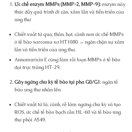
Ức chế enzym MMPs (MMP-2, MMP-9):
enzym này
thúc đẩy quá trình di căn, xâm lấn và tiến triển của
ung thư
Chiết xuất từ quả, thân, hạt, cành non ức chế MMPs
ở tế bào sarcoma xơ HT1080 → ngăn chặn sự xâm
lấn và tiến triển của ung thư.
Annomuricin E cũng làm rối loạn MMPs ở tế bào
đại trực tràng HT-29.
Gây ngừng chu kỳ tế bào tại pha G0/G1
: ngăn tế
bào ung thư nhân lên
Chiết xuất từ lá, cành, rễ làm ngừng chu kỳ và tạo
ROS, ức chế tế bào bạch cầu HL-60 và tế bào ung
thư phổi A549.