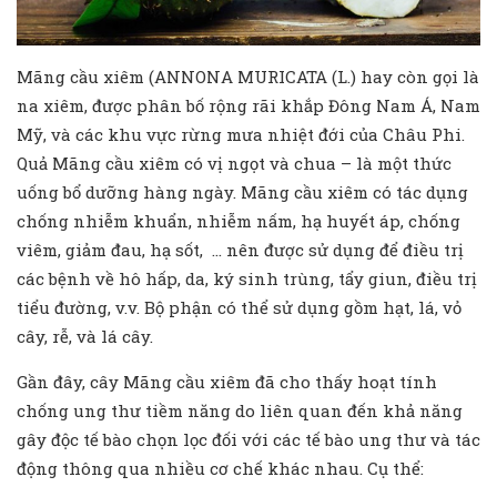
Mãng cầu xiêm (ANNONA MURICATA (L.) hay còn gọi là
na xiêm, được phân bố rộng rãi khắp Đông Nam Á, Nam
Mỹ, và các khu vực rừng mưa nhiệt đới của Châu Phi.
Quả Mãng cầu xiêm có vị ngọt và chua – là một thức
uống bổ dưỡng hàng ngày. Mãng cầu xiêm có tác dụng
chống nhiễm khuẩn, nhiễm nấm, hạ huyết áp, chống
viêm, giảm đau, hạ sốt, … nên được sử dụng để điều trị
các bệnh về hô hấp, da, ký sinh trùng, tẩy giun, điều trị
tiểu đường, v.v. Bộ phận có thể sử dụng gồm hạt, lá, vỏ
cây, rễ, và lá cây.
Gần đây, cây Mãng cầu xiêm đã cho thấy hoạt tính
chống ung thư tiềm năng do liên quan đến khả năng
gây độc tế bào chọn lọc đối với các tế bào ung thư và tác
động thông qua nhiều cơ chế khác nhau. Cụ thể: