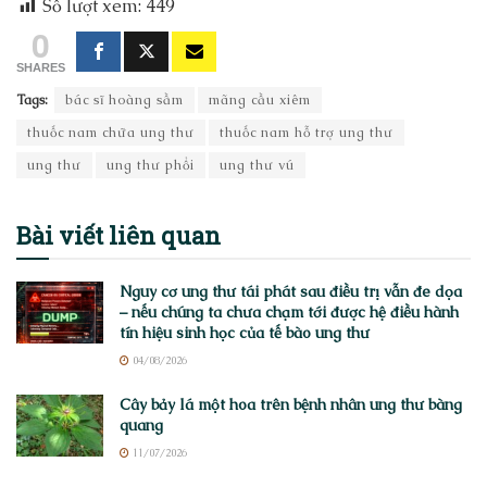
Số lượt xem:
449
0
SHARES
Tags:
bác sĩ hoàng sầm
mãng cầu xiêm
thuốc nam chữa ung thư
thuốc nam hỗ trợ ung thư
ung thư
ung thư phổi
ung thư vú
Bài viết
liên quan
Nguy cơ ung thư tái phát sau điều trị vẫn đe dọa
– nếu chúng ta chưa chạm tới được hệ điều hành
tín hiệu sinh học của tế bào ung thư
04/08/2026
Cây bảy lá một hoa trên bệnh nhân ung thư bàng
quang
11/07/2026