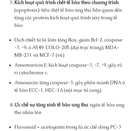
Kích hoạt quá trình chết tế bào theo chương trình
(apoptosis): tiêu diệt tế bào ung thư liên quan đến
tăng các protein kích hoạt quá trình này trong tế
bào
Dịch chiết từ lá làm tăng Bax, giảm Bcl-2, caspase
-3, -9, ở A549, COLO-205 (đại trực tràng), MDA-
MB-231 và MCF-7 (vú)
Annomuricin E: kích hoạt caspase-3, -7, -9, gây rò
rỉ cytochrome c.
Annonacin: tăng caspase-3, gây phân mảnh DNA ở
tế bào ECC-1, HEC-1A (nội mạc tử cung).
Ức chế sự tăng sinh tế bào ung thư
: ngăn tế bào ung
thư nhân lên
Flavonoid + acetogenin trong lá ức chế dòng PC-3