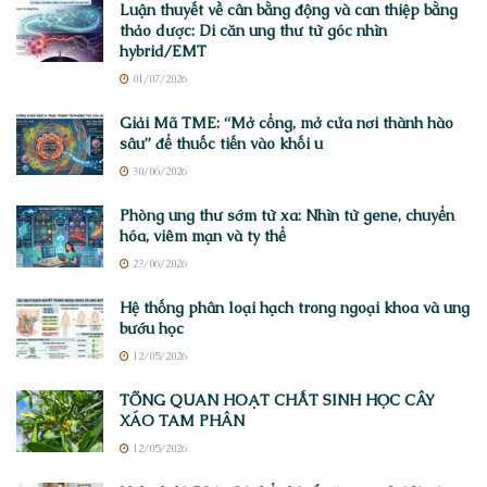
Luận thuyết về cân bằng động và can thiệp bằng
thảo dược: Di căn ung thư từ góc nhìn
hybrid/EMT
01/07/2026
Giải Mã TME: “Mở cổng, mở cửa nơi thành hào
sâu” để thuốc tiến vào khối u
30/06/2026
Phòng ung thư sớm từ xa: Nhìn từ gene, chuyển
hóa, viêm mạn và ty thể
23/06/2026
Hệ thống phân loại hạch trong ngoại khoa và ung
bướu học
12/05/2026
TỔNG QUAN HOẠT CHẤT SINH HỌC CÂY
XÁO TAM PHÂN
12/05/2026