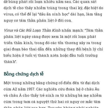
dễ bùng phát rối loạn nhiều năm sau. Các quan sát
dịch tễ cho thấy nhiễm trùng trong thai kỳ, đặc biệt do
virus, có thể để lại “dấu ấn sinh học” dài hạn, làm tăng
nguy cơ tâm thần phân liệt ở đời con.
Virus và Các Rối Loạn Thần Kinh
nhấn mạnh: “Tâm thần
phân liệt ngày càng được xem là một rối loạn phát
triển thần kinh, trong đó các tổn thương xảy ra trong
giai đoạn bào thai dẫn đến những thay đổi bệnh lý chỉ
biểu hiện ở tuổi vị thành niên hoặc đầu tuổi trưởng
thành”.
Bằng chứng dịch tễ
Một trong những bằng chứng cổ điển đến từ đại dịch
cúm A2 năm 1957. Các nghiên cứu đoàn hệ ở châu Âu
và châu Á cho thấy trẻ sinh ra từ những bà mẹ nhiễm
cúm trong tam cá nguyệt thứ hai có nguy cơ mắc tâm
thần phân liệt cao hơn. Tuy vậy, không phải nghiên