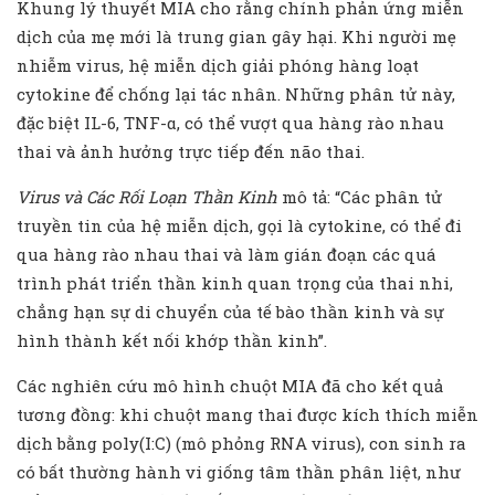
Khung lý thuyết MIA cho rằng chính phản ứng miễn
dịch của mẹ mới là trung gian gây hại. Khi người mẹ
nhiễm virus, hệ miễn dịch giải phóng hàng loạt
cytokine để chống lại tác nhân. Những phân tử này,
đặc biệt IL-6, TNF-α, có thể vượt qua hàng rào nhau
thai và ảnh hưởng trực tiếp đến não thai.
Virus và Các Rối Loạn Thần Kinh
mô tả: “Các phân tử
truyền tin của hệ miễn dịch, gọi là cytokine, có thể đi
qua hàng rào nhau thai và làm gián đoạn các quá
trình phát triển thần kinh quan trọng của thai nhi,
chẳng hạn sự di chuyển của tế bào thần kinh và sự
hình thành kết nối khớp thần kinh”.
Các nghiên cứu mô hình chuột MIA đã cho kết quả
tương đồng: khi chuột mang thai được kích thích miễn
dịch bằng poly(I:C) (mô phỏng RNA virus), con sinh ra
có bất thường hành vi giống tâm thần phân liệt, như