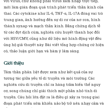
với virus, chứ không phải virus xâm nhập trực tiếp,
mới làm gián đoạn quá trình phát triển thần kinh của
thai. Các cytokine như IL-6, TNF-α, IL-17A đóng vai trò
trung gian, ảnh hưởng đến sự di cư của nơ-ron, hình
thành synap và mạch thần kinh. Bằng chứng dịch tễ
từ các đợt dịch cúm, nghiên cứu huyết thanh học đối
với HSV/CMV, cũng như dữ liệu mô hình động vật đều
ủng hộ giả thuyết này. Bài viết tổng hợp chứng cứ hiện
có, thảo luận giới hạn và hàm ý lâm sàng.
Giới thiệu
Tâm thần phân liệt được xem như kết quả của sự
tương tác giữa yếu tố di truyền và môi trường. Các
nghiên cứu di truyền chỉ ra hàng trăm biến thể nguy
cơ, song chúng chỉ giải thích một phần nhỏ tính di
truyền. Câu hỏi lớn đặt ra là điều gì xảy ra trong giai
đoạn phát triển sớm khiến não bộ trở nên nhạy cảm và