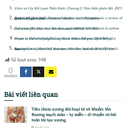
Virus và Các Rối Loạn Thần Kinh, Chương 2: Tâm thần phân liệt, 2023.
Brown AS, Derkits EJ. Prenatal infection and schizophrenia: a review of epidemiologic and translational studies. Am J Psychiatry. 2010;167(3):261–280.
Patterson PH. Maternal infection and immune involvement in autism and schizophrenia. Ann Rev Immunol. 2009;27:479–502.
Meyer U. Prenatal poly(I:C) exposure and adult psychopathology: a mouse model of schizophrenia. Brain Behav Immun. 2014;38:1–11.
Knuesel I et al. Maternal immune activation and abnormal brain development across CNS disorders. Nat Rev Neurol. 2014;10(11):643–660.
Số lượt xem:
398
0
SHARES
Bài viết
liên quan
Tiêu chỏm xương đùi hoại tử vô khuẩn: tổn
thương mạch máu – tự miễn – di truyền và bài
toán tái tạo xương
04/08/2026