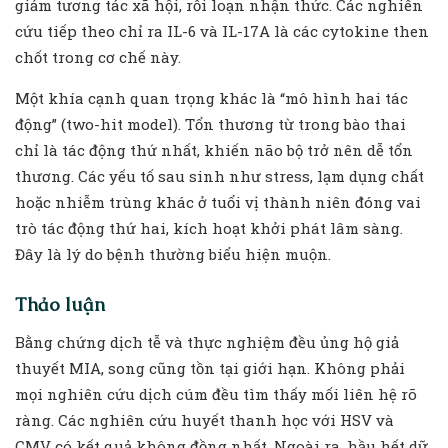
giảm tương tác xã hội, rối loạn nhận thức. Các nghiên
cứu tiếp theo chỉ ra IL-6 và IL-17A là các cytokine then
chốt trong cơ chế này.
Một khía cạnh quan trọng khác là “mô hình hai tác
động” (two-hit model). Tổn thương từ trong bào thai
chỉ là tác động thứ nhất, khiến não bộ trở nên dễ tổn
thương. Các yếu tố sau sinh như stress, lạm dụng chất
hoặc nhiễm trùng khác ở tuổi vị thành niên đóng vai
trò tác động thứ hai, kích hoạt khởi phát lâm sàng.
Đây là lý do bệnh thường biểu hiện muộn.
Thảo luận
Bằng chứng dịch tễ và thực nghiệm đều ủng hộ giả
thuyết MIA, song cũng tồn tại giới hạn. Không phải
mọi nghiên cứu dịch cúm đều tìm thấy mối liên hệ rõ
ràng. Các nghiên cứu huyết thanh học với HSV và
CMV có kết quả không đồng nhất. Ngoài ra, hầu hết dữ