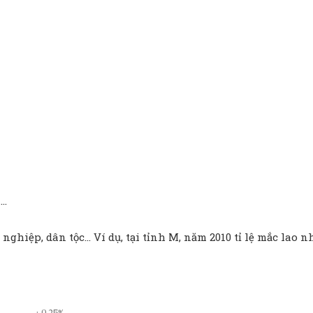
h…
ề nghiệp, dân tộc… Ví dụ, tại tỉnh M, năm 2010 tỉ lệ mắc lao n
: 0,25%