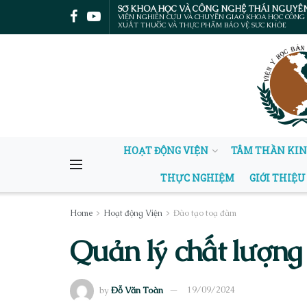
SỞ KHOA HỌC VÀ CÔNG NGHỆ THÁI NGUYÊ
VIỆN NGHIÊN CỨU VÀ CHUYỂN GIAO KHOA HỌC CÔNG
XUẤT THUỐC VÀ THỰC PHẨM BẢO VỆ SỨC KHỎE
HOẠT ĐỘNG VIỆN
TÂM THẦN KI
THỰC NGHIỆM
GIỚI THIỆU
Home
Hoạt động Viện
Đào tạo toạ đàm
Quản lý chất lượng 
by
Đỗ Văn Toàn
19/09/2024