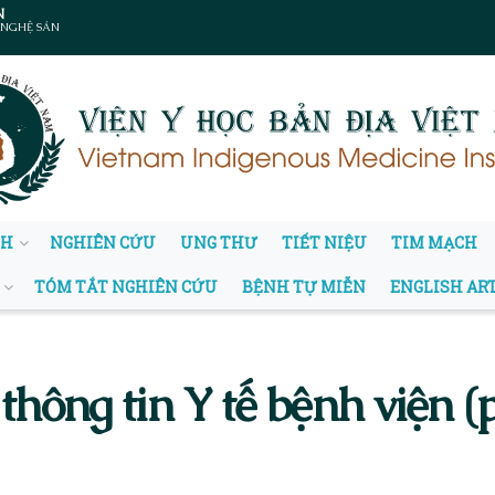
N
 NGHỆ SẢN
NH
NGHIÊN CỨU
UNG THƯ
TIẾT NIỆU
TIM MẠCH
TÓM TẮT NGHIÊN CỨU
BỆNH TỰ MIỄN
ENGLISH AR
thông tin Y tế bệnh viện (