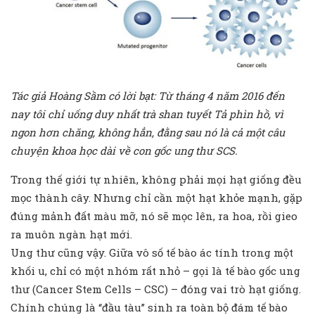
Tác giả Hoàng Sầm có lời bạt: Từ tháng 4 năm 2016 đến
nay tôi chỉ uống duy nhất trà shan tuyết Tả phìn hồ, vì
ngon hơn chăng, không hẳn, đằng sau nó là cả một câu
chuyện khoa học dài về con gốc ung thư SCS.
Trong thế giới tự nhiên, không phải mọi hạt giống đều
mọc thành cây. Nhưng chỉ cần một hạt khỏe mạnh, gặp
đúng mảnh đất màu mỡ, nó sẽ mọc lên, ra hoa, rồi gieo
ra muôn ngàn hạt mới.
Ung thư cũng vậy. Giữa vô số tế bào ác tính trong một
khối u, chỉ có một nhóm rất nhỏ – gọi là tế bào gốc ung
thư (Cancer Stem Cells – CSC) – đóng vai trò hạt giống.
Chính chúng là “đầu tàu” sinh ra toàn bộ đám tế bào