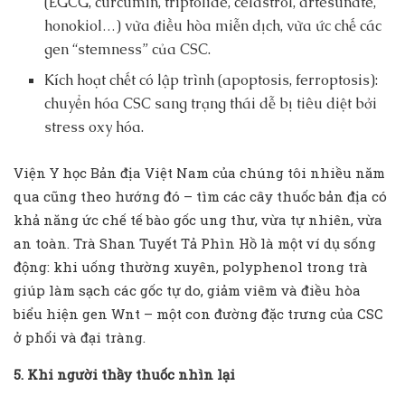
(EGCG, curcumin, triptolide, celastrol, artesunate,
honokiol…) vừa điều hòa miễn dịch, vừa ức chế các
gen “stemness” của CSC.
Kích hoạt chết có lập trình (apoptosis, ferroptosis):
chuyển hóa CSC sang trạng thái dễ bị tiêu diệt bởi
stress oxy hóa.
Viện Y học Bản địa Việt Nam của chúng tôi nhiều năm
qua cũng theo hướng đó – tìm các cây thuốc bản địa có
khả năng ức chế tế bào gốc ung thư, vừa tự nhiên, vừa
an toàn. Trà Shan Tuyết Tả Phìn Hồ là một ví dụ sống
động: khi uống thường xuyên, polyphenol trong trà
giúp làm sạch các gốc tự do, giảm viêm và điều hòa
biểu hiện gen Wnt – một con đường đặc trưng của CSC
ở phổi và đại tràng.
5. Khi người thầy thuốc nhìn lại