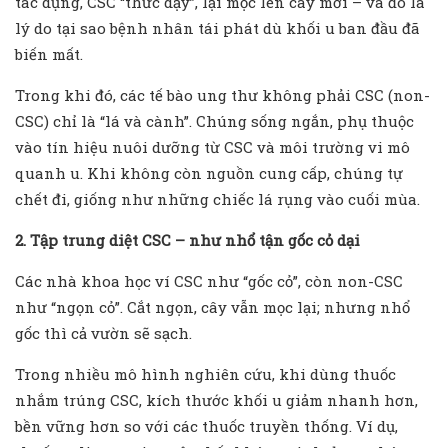
tác dụng, CSC “thức dậy”, lại mọc lên cây mới – và đó là
lý do tại sao bệnh nhân tái phát dù khối u ban đầu đã
biến mất.
Trong khi đó, các tế bào ung thư không phải CSC (non-
CSC) chỉ là “lá và cành”. Chúng sống ngắn, phụ thuộc
vào tín hiệu nuôi dưỡng từ CSC và môi trường vi mô
quanh u. Khi không còn nguồn cung cấp, chúng tự
chết đi, giống như những chiếc lá rụng vào cuối mùa.
2. Tập trung diệt CSC – như nhổ tận gốc cỏ dại
Các nhà khoa học ví CSC như “gốc cỏ”, còn non-CSC
như “ngọn cỏ”. Cắt ngọn, cây vẫn mọc lại; nhưng nhổ
gốc thì cả vườn sẽ sạch.
Trong nhiều mô hình nghiên cứu, khi dùng thuốc
nhắm trúng CSC, kích thước khối u giảm nhanh hơn,
bền vững hơn so với các thuốc truyền thống. Ví dụ,