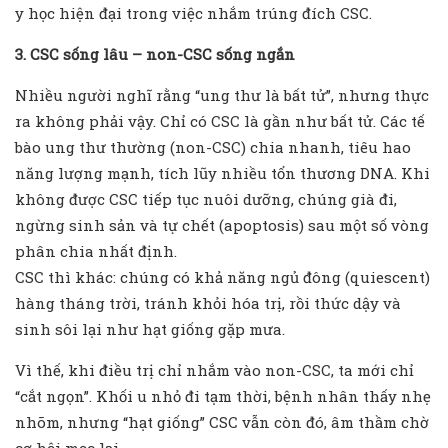
y học hiện đại trong việc nhắm trúng đích CSC.
3. CSC sống lâu – non-CSC sống ngắn
Nhiều người nghĩ rằng “ung thư là bất tử”, nhưng thực
ra không phải vậy. Chỉ có CSC là gần như bất tử. Các tế
bào ung thư thường (non-CSC) chia nhanh, tiêu hao
năng lượng mạnh, tích lũy nhiều tổn thương DNA. Khi
không được CSC tiếp tục nuôi dưỡng, chúng già đi,
ngừng sinh sản và tự chết (apoptosis) sau một số vòng
phân chia nhất định.
CSC thì khác: chúng có khả năng ngủ đông (quiescent)
hàng tháng trời, tránh khỏi hóa trị, rồi thức dậy và
sinh sôi lại như hạt giống gặp mưa.
Vì thế, khi điều trị chỉ nhắm vào non-CSC, ta mới chỉ
“cắt ngọn”. Khối u nhỏ đi tạm thời, bệnh nhân thấy nhẹ
nhõm, nhưng “hạt giống” CSC vẫn còn đó, âm thầm chờ
cơ hội mọc lại.