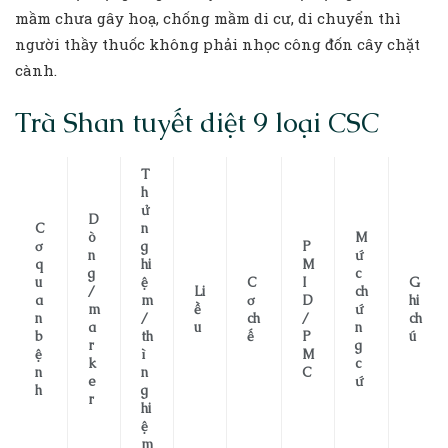
mầm chưa gây hoạ, chống mầm di cư, di chuyển thì
người thầy thuốc không phải nhọc công đốn cây chặt
cành.
Trà Shan tuyết diệt 9 loại CSC
T
h
ử
D
C
n
ò
M
ơ
g
P
n
ứ
q
hi
M
g
c
u
ệ
C
I
G
/
Li
ch
a
m
ơ
D
hi
m
ề
ứ
n
/
ch
/
ch
a
u
n
b
th
ế
P
ú
r
g
ệ
ì
M
k
c
n
n
C
e
ứ
h
g
r
hi
ệ
m