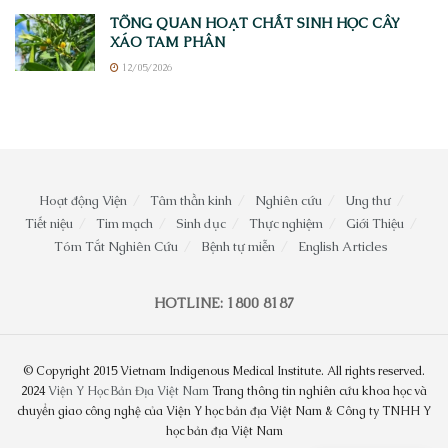
TỔNG QUAN HOẠT CHẤT SINH HỌC CÂY
XÁO TAM PHÂN
12/05/2026
Hoạt động Viện
Tâm thần kinh
Nghiên cứu
Ung thư
Tiết niệu
Tim mạch
Sinh dục
Thực nghiệm
Giới Thiệu
Tóm Tắt Nghiên Cứu
Bệnh tự miễn
English Articles
HOTLINE: 1800 8187
© Copyright 2015 Vietnam Indigenous Medical Institute. All rights reserved.
2024
Viện Y Học Bản Địa Việt Nam
Trang thông tin nghiên cứu khoa học và
chuyển giao công nghệ của Viện Y học bản địa Việt Nam & Công ty TNHH Y
học bản địa Việt Nam