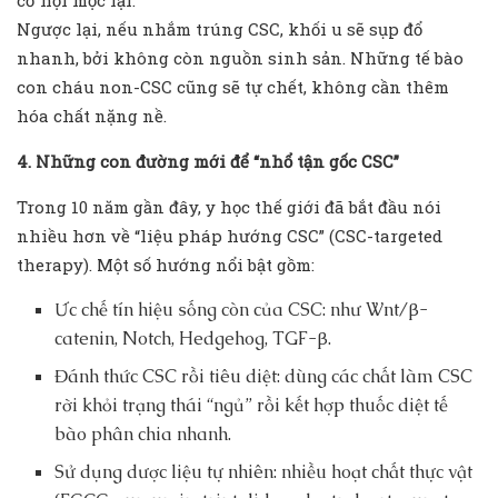
Ngược lại, nếu nhắm trúng CSC, khối u sẽ sụp đổ
nhanh, bởi không còn nguồn sinh sản. Những tế bào
con cháu non-CSC cũng sẽ tự chết, không cần thêm
hóa chất nặng nề.
4. Những con đường mới để “nhổ tận gốc CSC”
Trong 10 năm gần đây, y học thế giới đã bắt đầu nói
nhiều hơn về “liệu pháp hướng CSC” (CSC-targeted
therapy). Một số hướng nổi bật gồm:
Ức chế tín hiệu sống còn của CSC: như Wnt/β-
catenin, Notch, Hedgehog, TGF-β.
Đánh thức CSC rồi tiêu diệt: dùng các chất làm CSC
rời khỏi trạng thái “ngủ” rồi kết hợp thuốc diệt tế
bào phân chia nhanh.
Sử dụng dược liệu tự nhiên: nhiều hoạt chất thực vật