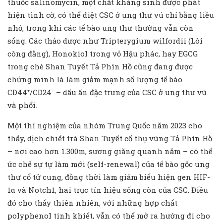
thuốc salinomycin, một chất kháng sinh được phát
hiện tình cờ, có thể diệt CSC ở ung thư vú chỉ bằng liều
nhỏ, trong khi các tế bào ung thư thường vẫn còn
sống. Các thảo dược như Tripterygium wilfordii (Lôi
công đằng), Honokiol trong vỏ Hậu phác, hay EGCG
trong chè Shan Tuyết Tả Phìn Hồ cũng đang được
chứng minh là làm giảm mạnh số lượng tế bào
CD44⁺/CD24⁻ – dấu ấn đặc trưng của CSC ở ung thư vú
và phổi.
Một thí nghiệm của nhóm Trung Quốc năm 2023 cho
thấy, dịch chiết trà Shan Tuyết cổ thụ vùng Tả Phìn Hồ
– nơi cao hơn 1.300m, sương giăng quanh năm – có thể
ức chế sự tự làm mới (self-renewal) của tế bào gốc ung
thư cổ tử cung, đồng thời làm giảm biểu hiện gen HIF-
1α và Notch1, hai trục tín hiệu sống còn của CSC. Điều
đó cho thấy thiên nhiên, với những hợp chất
polyphenol tinh khiết, vẫn có thể mở ra hướng đi cho