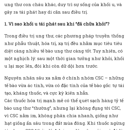
ung thư con cháu khác, duy trì sự sống của khối u, và
gây ra tái phát hay di căn sau điều trị.
1. Vì sao khối u tái phát sau khi “đã chữa khỏi”?
Trong điều trị ung thư, các phương pháp truyền thống
như phẫu thuật, hóa trị, xạ trị đều nhằm mục tiêu tiêu
diệt càng nhiều tế bào ung thư càng tốt. Tuy nhiên, có
một nghịch lý: sau một thời gian tưởng như khỏi, khối
u lại mọc lên, đôi khi còn dữ dội hơn trước.
Nguyên nhân sâu xa nằm ở chính nhóm CSC – những
tế bào vừa ác tính, vừa có đặc tính của tế bào gốc: tự tái
tạo, kháng thuốc, và cực kỳ kiên nhẫn.
Các thuốc hóa trị mạnh mẽ có thể quét sạch hàng tỷ tế
bào ung thư “thường”, nhưng lại không đụng tới CSC,
vì CSC nằm im, không phân chia nhanh, giống như
hạt giống ẩn sâu trong đất mùa đông. Khi thuốc ngừng