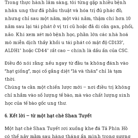
Trong thực hành lâm sàng, tôi từng gặp nhiều bệnh
nhân ung thư đã phẫu thuật và hóa trị đủ phác đồ,
nhưng chỉ sau một năm, một vài năm, thậm chí hơn 10
năm sau lại tái phát ở vị trí cũ hoặc đã di căn gan, phổi,
não. Khi xem xét mô bệnh học, phần lớn các nhà hoá
mô miễn dịch thấy khối u tái phát có mật độ CD133⁺,
ALDH1⁺ hoặc CD44⁺ rất cao – chính là dấu ấn của CSC.
Điều đó nói rằng: nếu ngay từ đầu ta không đánh vào
“hạt giống”, mọi cố gắng diệt “lá và thân” chỉ là tạm
thời.
Chúng ta cần một chiến lược mới – nơi điều trị không
chỉ nhắm vào số lượng tế bào, mà vào chất lượng sinh
học của tế bào gốc ung thư.
6. Kết lời – từ một hạt chè Shan Tuyết
Một hạt chè Shan Tuyết rơi xuống khe đá Tả Phìn Hồ
có thể nảy mầm sau hàng tháng ẩn mình trong sương