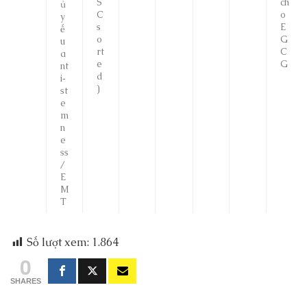
S
ch
ủ
C
o
y
s
E
ế
o
G
u
rt
C
a
e
G
nt
d
i‑
)
st
e
m
n
e
ss
/
E
M
T
Số lượt xem:
1.864
0
SHARES