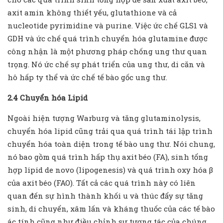
axit amin không thiết yếu, glutathione và cả
nucleotide pyrimidine và purine. Việc ức chế GLS1 và
GDH và ức chế quá trình chuyển hóa glutamine được
công nhận là một phương pháp chống ung thư quan
trọng. Nó ức chế sự phát triển của ung thư, di căn và
hô hấp ty thể và ức chế tế bào gốc ung thư.
2.4 Chuyển hóa Lipid
Ngoài hiện tượng Warburg và tăng glutaminolysis,
chuyển hóa lipid cũng trải qua quá trình tái lập trình
chuyển hóa toàn diện trong tế bào ung thư. Nói chung,
nó bao gồm quá trình hấp thụ axit béo (FA), sinh tổng
hợp lipid de novo (lipogenesis) và quá trình oxy hóa β
của axit béo (FAO). Tất cả các quá trình này có liên
quan đến sự hình thành khối u và thúc đẩy sự tăng
sinh, di chuyển, xâm lấn và kháng thuốc của các tế bào
ác tính cũng như điều chỉnh sự tương tác của chúng