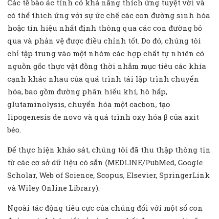
Các tế bào ác tính có khả năng thích ứng tuyệt vời và
có thể thích ứng với sự ức chế các con đường sinh hóa
hoặc tín hiệu nhất định thông qua các con đường bỏ
qua và phản vệ được điều chỉnh tốt. Do đó, chúng tôi
chỉ tập trung vào một nhóm các hợp chất tự nhiên có
nguồn gốc thực vật đồng thời nhắm mục tiêu các khía
cạnh khác nhau của quá trình tái lập trình chuyển
hóa, bao gồm đường phân hiếu khí, hô hấp,
glutaminolysis, chuyển hóa một cacbon, tạo
lipogenesis de novo và quá trình oxy hóa β của axit
béo.
Để thực hiện khảo sát, chúng tôi đã thu thập thông tin
từ các cơ sở dữ liệu có sẵn (MEDLINE/PubMed, Google
Scholar, Web of Science, Scopus, Elsevier, SpringerLink
và Wiley Online Library).
Ngoài tác động tiêu cực của chúng đối với một số con