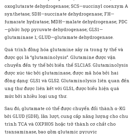
oxoglutarate dehydrogenase; SCS—succinyl coenzym A
synthetase; SDH—succinate dehydrogenase; FH—
fumarate hydratase; MDH—malate dehydrogenase; PDC
—phức hợp pyruvate dehydrogenase; GLS1—
glutaminase 1; GLUD—glutamate dehydrogenase.
Quá trình đồng hóa glutamine xảy ra trong ty thể và
được gọi là “glutaminolysis”. Glutamine được vận
chuyển đến ty thể bởi biến thể SLC1A5. Glutaminolysis
được xúc tác bởi glutaminase, được mã hóa bởi hai
đồng dạng: GLS1 và GLS2. Glutaminolysis liên quan đến
ung thư được liên kết với GLS1, được biểu hiện quá
mức bởi nhiều loại ung thư.
Sau đó, glutamate có thể được chuyển đổi thành α-KG
bởi GLUD (GDH), lần lượt, cung cấp năng lượng cho chu
trình TCA và OXPHOS hoặc trở thành cơ chất cho
transaminase, bao gồm glutamic pyruvic