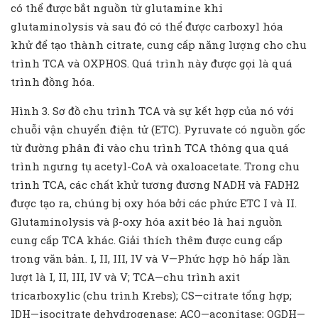
có thể được bắt nguồn từ glutamine khi
glutaminolysis và sau đó có thể được carboxyl hóa
khử để tạo thành citrate, cung cấp năng lượng cho chu
trình TCA và OXPHOS. Quá trình này được gọi là quá
trình đồng hóa.
Hình 3. Sơ đồ chu trình TCA và sự kết hợp của nó với
chuỗi vận chuyển điện tử (ETC). Pyruvate có nguồn gốc
từ đường phân đi vào chu trình TCA thông qua quá
trình ngưng tụ acetyl-CoA và oxaloacetate. Trong chu
trình TCA, các chất khử tương đương NADH và FADH2
được tạo ra, chúng bị oxy hóa bởi các phức ETC I và II.
Glutaminolysis và β-oxy hóa axit béo là hai nguồn
cung cấp TCA khác. Giải thích thêm được cung cấp
trong văn bản. I, II, III, IV và V—Phức hợp hô hấp lần
lượt là I, II, III, IV và V; TCA—chu trình axit
tricarboxylic (chu trình Krebs); CS—citrate tổng hợp;
IDH—isocitrate dehydrogenase; ACO—aconitase; OGDH—