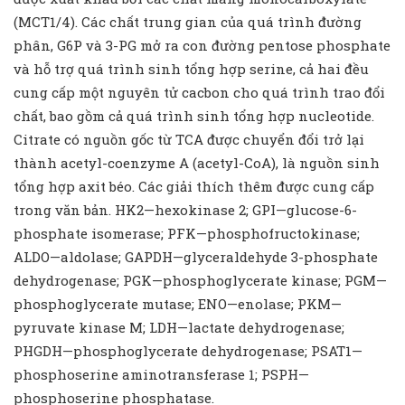
(MCT1/4). Các chất trung gian của quá trình đường
phân, G6P và 3-PG mở ra con đường pentose phosphate
và hỗ trợ quá trình sinh tổng hợp serine, cả hai đều
cung cấp một nguyên tử cacbon cho quá trình trao đổi
chất, bao gồm cả quá trình sinh tổng hợp nucleotide.
Citrate có nguồn gốc từ TCA được chuyển đổi trở lại
thành acetyl-coenzyme A (acetyl-CoA), là nguồn sinh
tổng hợp axit béo. Các giải thích thêm được cung cấp
trong văn bản. HK2—hexokinase 2; GPI—glucose-6-
phosphate isomerase; PFK—phosphofructokinase;
ALDO—aldolase; GAPDH—glyceraldehyde 3-phosphate
dehydrogenase; PGK—phosphoglycerate kinase; PGM—
phosphoglycerate mutase; ENO—enolase; PKM—
pyruvate kinase M; LDH—lactate dehydrogenase;
PHGDH—phosphoglycerate dehydrogenase; PSAT1—
phosphoserine aminotransferase 1; PSPH—
phosphoserine phosphatase.