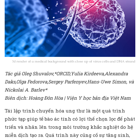
3d render of a medical background with close up of virus cells and DNA strand
Tác giả Oleg Shuvalov,*ORCID,Yulia Kirdeeva,Alexandra
Daks,Olga Fedorova,Sergey Parfenyev,Hans-Uwe Simon, và
Nickolai A. Barlev*
Biên dịch: Hoàng Đôn Hòa | Viện Y học bản địa Việt Nam
Tái lập trình chuyển hóa ung thư là một quá trình
phức tạp giúp tế bào ác tính có lợi thế chọn lọc để phát
triển và nhân lên trong môi trường khắc nghiệt do hệ
miễn dịch tạo ra. Quá trình này củng cố sự tăng sinh,