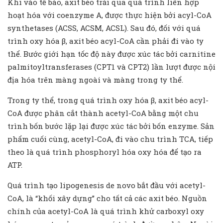
Khi vào tế bào, axit béo trải qua quá trình liên hợp
hoạt hóa với coenzyme A, được thực hiện bởi acyl-CoA
synthetases (ACSS, ACSM, ACSL). Sau đó, đối với quá
trình oxy hóa β, axit béo acyl-CoA cần phải đi vào ty
thể. Bước giới hạn tốc độ này được xúc tác bởi carnitine
palmitoyltransferases (CPT1 và CPT2) lần lượt được nội
địa hóa trên màng ngoài và màng trong ty thể.
Trong ty thể, trong quá trình oxy hóa β, axit béo acyl-
CoA được phân cắt thành acetyl-CoA bằng một chu
trình bốn bước lặp lại được xúc tác bởi bốn enzyme. Sản
phẩm cuối cùng, acetyl-CoA, đi vào chu trình TCA, tiếp
theo là quá trình phosphoryl hóa oxy hóa để tạo ra
ATP.
Quá trình tạo lipogenesis de novo bắt đầu với acetyl-
CoA, là “khối xây dựng” cho tất cả các axit béo. Nguồn
chính của acetyl-CoA là quá trình khử carboxyl oxy