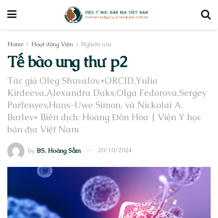
Home
Hoạt động Viện
Nghiên cứu
Tế bào ung thư p2
Tác giả Oleg Shuvalov,*ORCID,Yulia
Kirdeeva,Alexandra Daks,Olga Fedorova,Sergey
Parfenyev,Hans-Uwe Simon, và Nickolai A.
Barlev* Biên dịch: Hoàng Đôn Hòa | Viện Y học
bản địa Việt Nam
by
BS. Hoàng Sầm
20/10/2024