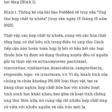
tục tăng (Hình 1).
Hình 1. Thống kê của bài báo PubMed về truy vấn “Ung
thư hợp chất tự nhiên” (truy vấn ngày 19 tháng 10 năm
2023).
Thật vậy, các hợp chất tự nhiên, cùng với các hóa chất
tổng hợp, có thể hữu ích trong điều trị ung thư. Cách
tiếp cận này hoàn toàn hợp lý bởi vì hầu hết các loại
thuốc hóa trị được sử dụng thường xuyên đều có nguồn
gốc từ thực vật và actinomycetes: paclitaxel,
vincristine, vinblastine, doxorubicin, camptothecin,
etoposide, topo- và irinotecan, v.v. Ví dụ, hành tinh của
chúng ta chứa khoảng 391.000 loài thực vật, tạo ra
hàng chục nghìn hợp chất hóa học với nhiều hoạt
tính sinh học khác nhau, bao gồm cả hoạt tính chống
ung thư. Hơn nữa, nó cung cấp rất nhiều hợp chất ứng
cử viên với nhiều nguồn và cấu trúc mới lạ.