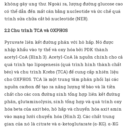
không gây ung thư. Ngoài ra, lượng đường glucose cao
có thể dẫn đến mất cân bằng nucleotide và ức chế quá
trình sửa chữa cắt bỏ nucleotide (NER).
2.2 Chu trình TCA và OXPHOS
Pyruvate liên kết đường phân với hô hấp. Nó được
nhập khẩu vào ty thể và oxy hóa bởi PDK thành
acetyl-CoA (Hình 3). Acetyl-CoA là nguồn chính cho cả
quá trình tạo lipogenesis (quá trình hình thành chất
béo) và chu trình Krebs (TCA) để cung cấp nhiên liệu
cho OXPHOS. TCA là một trung tâm phân phối lại các
nguồn carbon để tạo ra năng lượng tế bào và là tiền
chất cho các con đường sinh tổng hợp liên kết đường
phân, glutaminolysis, sinh tổng hợp và quá trình oxy
hóa beta của axit béo, hô hấp và chuyển hóa axit amin
vào mạng lưới chuyển hóa (Hình 2). Các chất trung
gian của nó là citrate và α-ketoglutarate (α-KG). α-KG