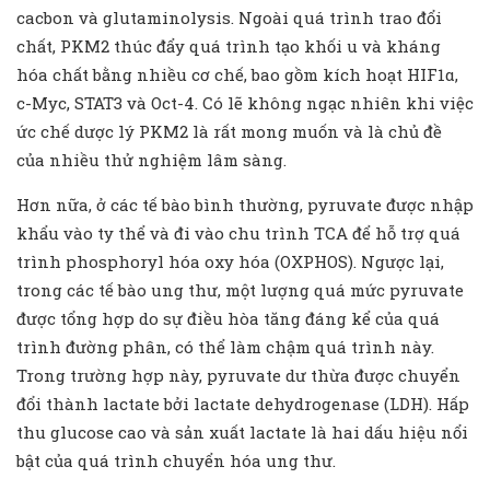
cacbon và glutaminolysis. Ngoài quá trình trao đổi
chất, PKM2 thúc đẩy quá trình tạo khối u và kháng
hóa chất bằng nhiều cơ chế, bao gồm kích hoạt HIF1α,
c-Myc, STAT3 và Oct-4. Có lẽ không ngạc nhiên khi việc
ức chế dược lý PKM2 là rất mong muốn và là chủ đề
của nhiều thử nghiệm lâm sàng.
Hơn nữa, ở các tế bào bình thường, pyruvate được nhập
khẩu vào ty thể và đi vào chu trình TCA để hỗ trợ quá
trình phosphoryl hóa oxy hóa (OXPHOS). Ngược lại,
trong các tế bào ung thư, một lượng quá mức pyruvate
được tổng hợp do sự điều hòa tăng đáng kể của quá
trình đường phân, có thể làm chậm quá trình này.
Trong trường hợp này, pyruvate dư thừa được chuyển
đổi thành lactate bởi lactate dehydrogenase (LDH). Hấp
thu glucose cao và sản xuất lactate là hai dấu hiệu nổi
bật của quá trình chuyển hóa ung thư.