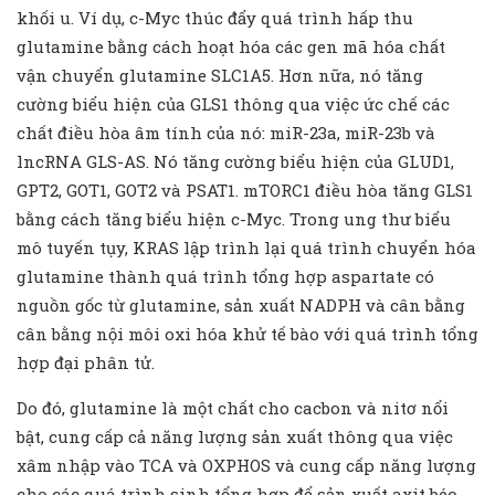
khối u. Ví dụ, c-Myc thúc đẩy quá trình hấp thu
glutamine bằng cách hoạt hóa các gen mã hóa chất
vận chuyển glutamine SLC1A5. Hơn nữa, nó tăng
cường biểu hiện của GLS1 thông qua việc ức chế các
chất điều hòa âm tính của nó: miR-23a, miR-23b và
lncRNA GLS-AS. Nó tăng cường biểu hiện của GLUD1,
GPT2, GOT1, GOT2 và PSAT1. mTORC1 điều hòa tăng GLS1
bằng cách tăng biểu hiện c-Myc. Trong ung thư biểu
mô tuyến tụy, KRAS lập trình lại quá trình chuyển hóa
glutamine thành quá trình tổng hợp aspartate có
nguồn gốc từ glutamine, sản xuất NADPH và cân bằng
cân bằng nội môi oxi hóa khử tế bào với quá trình tổng
hợp đại phân tử.
Do đó, glutamine là một chất cho cacbon và nitơ nổi
bật, cung cấp cả năng lượng sản xuất thông qua việc
xâm nhập vào TCA và OXPHOS và cung cấp năng lượng
cho các quá trình sinh tổng hợp để sản xuất axit béo,