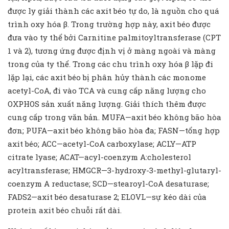
được ly giải thành các axit béo tự do, là nguồn cho quá
trình oxy hóa β. Trong trường hợp này, axit béo được
đưa vào ty thể bởi Carnitine palmitoyltransferase (CPT
1 và 2), tương ứng được định vị ở màng ngoài và màng
trong của ty thể. Trong các chu trình oxy hóa β lặp đi
lặp lại, các axit béo bị phân hủy thành các monome
acetyl-CoA, đi vào TCA và cung cấp năng lượng cho
OXPHOS sản xuất năng lượng. Giải thích thêm được
cung cấp trong văn bản. MUFA—axit béo không bão hòa
đơn; PUFA—axit béo không bão hòa đa; FASN—tổng hợp
axit béo; ACC—acetyl-CoA carboxylase; ACLY—ATP
citrate lyase; ACAT—acyl-coenzym A:cholesterol
acyltransferase; HMGCR—3-hydroxy-3-methyl-glutaryl-
coenzym A reductase; SCD—stearoyl-CoA desaturase;
FADS2—axit béo desaturase 2; ELOVL—sự kéo dài của
protein axit béo chuỗi rất dài.