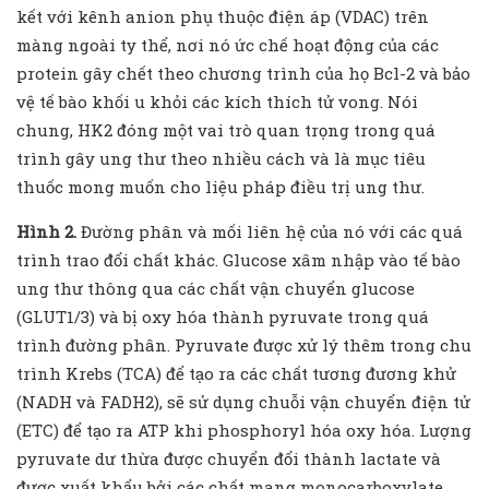
kết với kênh anion phụ thuộc điện áp (VDAC) trên
màng ngoài ty thể, nơi nó ức chế hoạt động của các
protein gây chết theo chương trình của họ Bcl-2 và bảo
vệ tế bào khối u khỏi các kích thích tử vong. Nói
chung, HK2 đóng một vai trò quan trọng trong quá
trình gây ung thư theo nhiều cách và là mục tiêu
thuốc mong muốn cho liệu pháp điều trị ung thư.
Hình 2.
Đường phân và mối liên hệ của nó với các quá
trình trao đổi chất khác. Glucose xâm nhập vào tế bào
ung thư thông qua các chất vận chuyển glucose
(GLUT1/3) và bị oxy hóa thành pyruvate trong quá
trình đường phân. Pyruvate được xử lý thêm trong chu
trình Krebs (TCA) để tạo ra các chất tương đương khử
(NADH và FADH2), sẽ sử dụng chuỗi vận chuyển điện tử
(ETC) để tạo ra ATP khi phosphoryl hóa oxy hóa. Lượng
pyruvate dư thừa được chuyển đổi thành lactate và
được xuất khẩu bởi các chất mang monocarboxylate