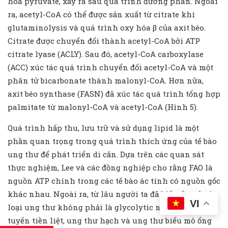
hóa pyruvate, xảy ra sau quá trình đường phân. Ngoài
ra, acetyl-CoA có thể được sản xuất từ ​​citrate khi
glutaminolysis và quá trình oxy hóa β của axit béo.
Citrate được chuyển đổi thành acetyl-CoA bởi ATP
citrate lyase (ACLY). Sau đó, acetyl-CoA carboxylase
(ACC) xúc tác quá trình chuyển đổi acetyl-CoA và một
phân tử bicarbonate thành malonyl-CoA. Hơn nữa,
axit béo synthase (FASN) đã xúc tác quá trình tổng hợp
palmitate từ malonyl-CoA và acetyl-CoA (Hình 5).
Quá trình hấp thu, lưu trữ và sử dụng lipid là một
phần quan trọng trong quá trình thích ứng của tế bào
ung thư để phát triển di căn. Dựa trên các quan sát
thực nghiệm, Lee và các đồng nghiệp cho rằng FAO là
nguồn ATP chính trong các tế bào ác tính có nguồn gốc
khác nhau. Ngoài ra, từ lâu người ta đã biết rằng ở các
VI
loại ung thư không phải là glycolytic như ung thư
tuyến tiền liệt, ung thư hạch và ung thư biểu mô ống