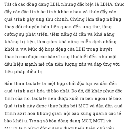
Tất cả các đồng dạng LDH, nhưng đặc biệt là LDHA, thúc
đẩy các đặc tính ác tính khác nhau và thúc đẩy các
quá trình gây ung thư chính. Chúng làm tăng những
thay đổi chuyển hóa liên quan đến ung thư, tăng
cường sự phát triển, tiềm năng di căn và khả năng
kháng trị liệu, làm giảm khả năng miễn dịch chống
khối u, v.v. Mức độ hoạt động của LDH trong huyết
thanh cao được các bác sĩ ung thư biết đến như một
dấu hiệu mạnh mẽ của tiên lượng xấu và đáp ứng với
liệu pháp điều trị.
Bản thân lactate là một hợp chất độc hại và dẫn đến
quá trình axit hóa tế bào chất. Do đó, để khắc phục độc
tính của nó, lactate nên được xuất ra bên ngoài tế bào.
Quá trình này được thực hiện bởi MCT và dẫn đến quá
trình axit hóa không gian nội bào xung quanh các tế
bào khối u. Trong số bốn đồng dạng MCT, MCT1 và
MCT4 là những đồng dạng được biểu hiện chủ yếu