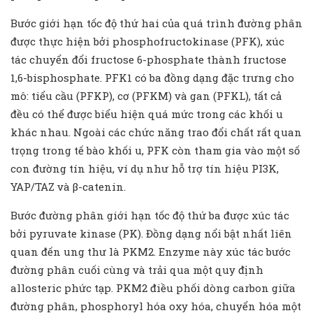
Bước giới hạn tốc độ thứ hai của quá trình đường phân
được thực hiện bởi phosphofructokinase (PFK), xúc
tác chuyển đổi fructose 6-phosphate thành fructose
1,6-bisphosphate. PFK1 có ba đồng dạng đặc trưng cho
mô: tiểu cầu (PFKP), cơ (PFKM) và gan (PFKL), tất cả
đều có thể được biểu hiện quá mức trong các khối u
khác nhau. Ngoài các chức năng trao đổi chất rất quan
trọng trong tế bào khối u, PFK còn tham gia vào một số
con đường tín hiệu, ví dụ như hỗ trợ tín hiệu PI3K,
YAP/TAZ và β-catenin.
Bước đường phân giới hạn tốc độ thứ ba được xúc tác
bởi pyruvate kinase (PK). Đồng dạng nổi bật nhất liên
quan đến ung thư là PKM2. Enzyme này xúc tác bước
đường phân cuối cùng và trải qua một quy định
allosteric phức tạp. PKM2 điều phối dòng carbon giữa
đường phân, phosphoryl hóa oxy hóa, chuyển hóa một