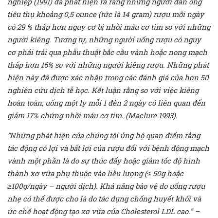
nghiệp (1991) đã phát hiện ra rằng những người đàn ông
tiêu thụ khoảng 0,5 ounce (tức là 14 gram) rượu mỗi ​​ngày
có 29 % thấp hơn nguy cơ bị nhồi máu cơ tim so với những
người kiêng. Tương tự, những người uống rượu có nguy
cơ phải trải qua phẫu thuật bắc cầu vành hoặc nong mạch
thấp hơn 16% so với những người kiêng rượu. Những phát
hiện này đã được xác nhận trong các đánh giá của hơn 50
nghiên cứu dịch tễ học. Kết luận rằng so với việc kiêng
hoàn toàn, uống một ly mỗi 1 đến 2 ngày có liên quan đến
giảm
17% chứng nhồi máu cơ tim. (Maclure 1993).
“Những phát hiện của chúng tôi ủng hộ quan điểm rằng
tác động có lợi và bất lợi của rượu đối với bệnh động mạch
vành một phần là do sự thúc đẩy hoặc giảm tốc độ hình
thành xơ vữa phụ thuộc vào liều lượng (≤ 50g hoặc
≥100g/ngày – người dịch). Khả năng bảo vệ do uống rượu
nhẹ có thể được cho là do tác dụng chống huyết khối và
ức chế hoạt động tạo xơ vữa của Cholesterol LDL cao.” –