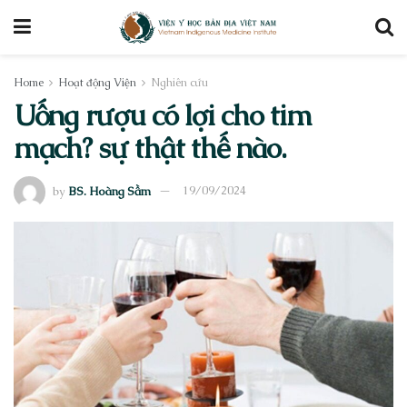
Home
Hoạt động Viện
Nghiên cứu
Uống rượu có lợi cho tim
mạch? sự thật thế nào.
by
BS. Hoàng Sầm
19/09/2024