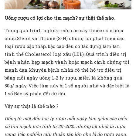
Uống rượu có lợi cho tim mạch? sự thật thế nào
.
Trong quá trình nghiên cứu các cây thuốc có nhóm
chức Sterol và Thione (S-H) chúng tôi phát hiện các
loại rượu bậc thấp, bậc cao đều có tác dụng làm tan
tinh thể Cholesterol loại xấu (LDL). Quá trình điều trị
bệnh nhân hẹp mạch vành hoặc mạch cảnh chúng tôi
mạnh dạn khuyên bệnh nhân có thể hỗ trợ điều trị
bằng mỗi ngày uống 1-2 ly rượu, miễn là không quá
50g/ ngày. Việc làm này bị 1 số người nhà và đặc biệt là
1 số Bác sỹ phản đối dữ dội.
Vậy sự thật là thế nào ?
Uống từ một đến hai ly rượu mỗi ngày làm giảm các biến
cố tim mạch ước tính từ 20-40%, nhưng tốt nhất là rượu
vang. Các nghiên cứu thuần tập lớn cho là do rượu vang,