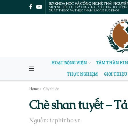
SỞ KHOA HỌC VÀ CÔNG NGHỆ THÁI NGUYÊ
VIỆN NGHIÊN CỨU VÀ CHUYỂN GIAO KHOA HỌC CÔNG
XUẤT THUỐC VÀ THỰC PHẨM BẢO VỆ SỨC KHỎE
HOẠT ĐỘNG VIỆN
TÂM THẦN KI
THỰC NGHIỆM
GIỚI THIỆU
Home
Cây thuốc
Chè shan tuyết – T
Nguồn: taphinho.vn