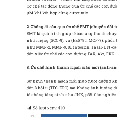
Cơ chế tác động thông qua ức chế các con đườ
µM khi kết hợp cùng curcumin.
2. Chống di căn qua ức chế EMT (chuyển đổi t
EMT là quá trình giúp tế bào ung thư di ch
như miệng (SCC-9), vú (Hs578T, MCF-7), phổi, 
như MMP-2, MMP-9, β1 integrin, snail-1, N-ca
đến việc ức chế các con đường FAK, Akt, ERK.
3. Ức chế hình thành mạch máu mới (anti-an
Sự hình thành mạch mới giúp nuôi dưỡng khối
đến khối u (TEC, EPC) mà không ảnh hưởng đế
tố chống tăng sinh như JNK, p38. Các nghiên 
Số lượt xem:
410