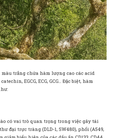
 màu trắng chứa hàm lượng cao các acid
 catechin, EGCG, ECG, GCG… Đặc biệt, hàm
như:
ào có vai trò quan trọng trong việc gây tái
hư đại trực tràng (DLD-1, SW480), phổi (A549,
 giảm biểu hiện của các dấu ấn CD133, CD44.