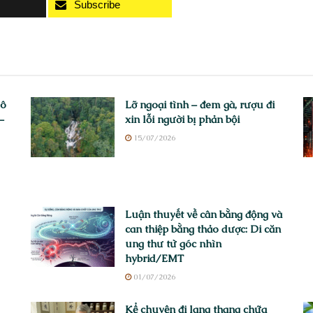
Subscribe
vô
Lỡ ngoại tình – đem gà, rượu đi
–
xin lỗi người bị phản bội
15/07/2026
Luận thuyết về cân bằng động và
can thiệp bằng thảo dược: Di căn
ung thư từ góc nhìn
hybrid/EMT
01/07/2026
Kể chuyện đi lang thang chữa