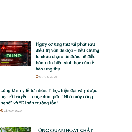
Nguy cơ ung thư tái phát sau
điều trị vẫn đe dọa – nếu chúng
ta chưa chạm tới được hệ điều
hành tín hiệu sinh học của tế
bào ung thư
04/08/2026
Lăng kính y tế tư nhân: Y học hiện đại và y dược
học cổ truyền – cuộc đua giữa “Nhà máy công
nghệ” và “Di sản trường tồn”
21/05/2026
TỔNG QUAN HOẠT CHẤT