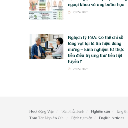
ngoại khoa và ung bướu học
12/05/2026
Nghịch lý PSA: Có thể chỉ số
tăng vọt lại là tín hiệu đáng
mừng – kinh nghiệm từ thực
tiễn điều trị ung thư tiền liệt
tuyến ?
12/05/2026
Hoạt động Viện
Tâm thần kinh
Nghiên cứu
Ung th
Tóm Tắt Nghiên Cứu
Bệnh tự miễn
English Articles