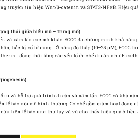
ng truyền tín hiệu Wnt/β-catenin và STAT3/NFκB. Hiệu quả 
rạng thái giữa biểu mô – trung mô)
uyển và xâm lấn các mô khác. EGCG đã chứng minh khả năng
thận, hắc tố, cổ tử cung… Ở nồng độ thấp (10–25 µM), EGCG là
dherin… đồng thời tăng các yếu tố ức chế di căn như E-cad
giogenesis)
 u và hỗ trợ quá trình di căn và xâm lấn. EGCG có khả năn
n tế bào nội mô bình thường. Cơ chế gồm giảm hoạt động củ
cứu trên tế bào ung thư tụy và vú cho thấy hiệu quả ở liều