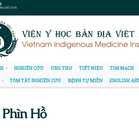
N
 NGHỆ SẢN
NH
NGHIÊN CỨU
UNG THƯ
TIẾT NIỆU
TIM MẠCH
TÓM TẮT NGHIÊN CỨU
BỆNH TỰ MIỄN
ENGLISH AR
ả Phìn Hồ