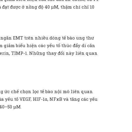
đạt được ở nồng độ 40 µM, thậm chí chỉ 10
 ngăn EMT trên nhiều dòng tế bào ung thư
m giảm biểu hiện các yếu tố thúc đẩy di căn
herin, TIMP-1. Những thay đổi này liên quan
g ức chế chọn lọc tế bào nội mô liên quan
a yếu tố VEGF, HIF-1α, NFκB và tăng các yếu
 40–50 µM.