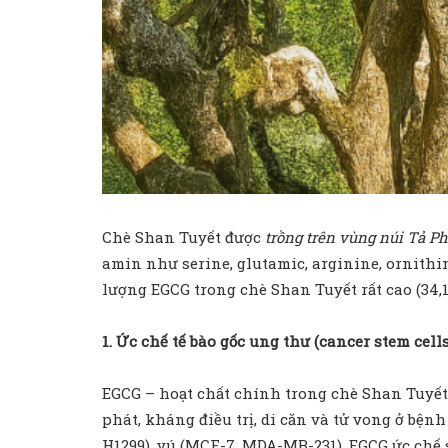
Chè Shan Tuyết được
trồng trên vùng núi Tả P
amin như serine, glutamic, arginine, ornithi
lượng EGCG trong chè Shan Tuyết rất cao (34,1 
1. Ức chế tế bào gốc ung thư (
cancer stem cell
EGCG – hoạt chất chính trong chè Shan Tuyết –
phát, kháng điều trị, di căn và tử vong ở bện
H1299), vú (MCF-7, MDA-MB-231), EGCG ức chế 