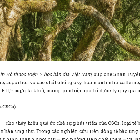
hìn Hồ thuộc Viện Y học bản địa Việt Nam,
búp chè Shan Tuyết
ne, aspartic… và các chất chống oxy hóa mạnh như caffeine,
± 11,9 mg/g lá khô), mang lại nhiều giá trị dược lý quý giá 
s-
CSCs)
 cho thấy hiệu quả ức chế sự phát triển của CSCs, loại tế b
h nhân ung thư. Trong các nghiên cứu trên dòng tế bào ung t
sự hình thành khối cầu – mô phỏng tính chất CSCs – và làm