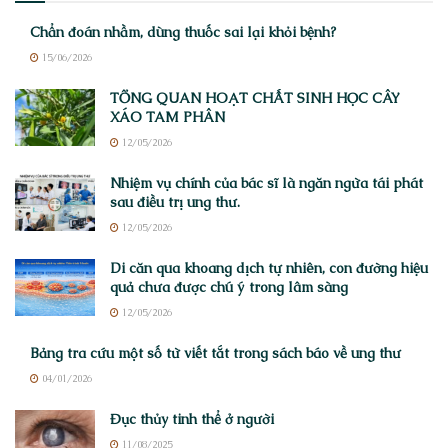
Chẩn đoán nhầm, dùng thuốc sai lại khỏi bệnh?
15/06/2026
TỔNG QUAN HOẠT CHẤT SINH HỌC CÂY
XÁO TAM PHÂN
12/05/2026
Nhiệm vụ chính của bác sĩ là ngăn ngừa tái phát
sau điều trị ung thư.
12/05/2026
Di căn qua khoang dịch tự nhiên, con đường hiệu
quả chưa được chú ý trong lâm sàng
12/05/2026
Bảng tra cứu một số từ viết tắt trong sách báo về ung thư
04/01/2026
Đục thủy tinh thể ở người
11/08/2025