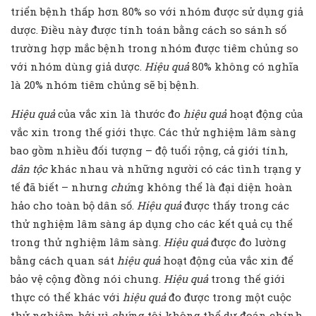
triển bệnh thấp hơn 80% so với nhóm được sử dụng giả
dược. Điều này được tính toán bằng cách so sánh số
trường hợp mắc bệnh trong nhóm được tiêm chủng so
với nhóm dùng giả dược.
Hiệu quả
80% không có nghĩa
là 20% nhóm tiêm chủng sẽ bị bệnh.
Hiệu quả
của vắc xin là thước đo
hiệu quả
hoạt động của
vắc xin trong thế giới thực. Các thử nghiệm lâm sàng
bao gồm nhiều đối tượng – độ tuổi rộng, cả giới tính,
dân tộc
khác nhau và những người có các tình trạng y
tế đã biết – nhưng
chú
ng không thể là đại diện hoàn
hảo cho toàn bộ dân số.
Hiệu quả
được thấy trong các
thử nghiệm lâm sàng áp dụng cho các kết quả cụ thể
trong thử nghiệm lâm sàng.
Hiệu quả
được đo lường
bằng cách quan sát
hiệu quả
hoạt động của vắc xin để
bảo vệ cộng đồng nói chung.
Hiệu quả
trong thế giới
thực có thể khác với
hiệu quả
đo được trong một cuộc
thử nghiệm, bởi vì
chú
ng tôi không thể dự đoán chính