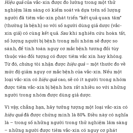
Hiệu quả
của vắc-xin được đo lường trong một thử
nghiệm lâm sàng có kiểm soát và dựa trên số lượng
người đã tiêm vắc-xin phát triển “kết quả quan tâm”
(thường là bệnh) so với số người dùng giả dược (vắc-
xin giả) có cùng kết quả.
Sau
khi nghiên cứu hoàn tất,
số lượng người bị bệnh trong mỗi nhóm sẽ được so
sánh, để tính toán nguy cơ mắc bệnh tương đối tùy
thuộc vào đối tượng có được tiêm vắc xin hay không.
Từ đó,
chú
ng tôi nhận được
hiệu quả
– một thước đo về
mức độ giảm nguy cơ mắc bệnh của vắc-xin. Nếu một
loại vắc-xin có
hiệu quả
cao, sẽ có ít người trong nhóm
được tiêm vắc-xin bị bệnh hơn rất nhiều so với những
người trong nhóm được dùng giả dược.
Vì vậy, chẳng hạn, hãy tưởng tượng một loại vắc-xin có
hiệu quả
đã được chứng minh là 80%. Điều này có nghĩa
là – trong số những người trong thử nghiệm lâm sàng
– những người được tiêm vắc-xin có nguy cơ phát