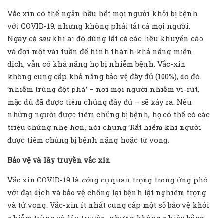
Vắc xin có thể ngăn hầu hết mọi người khỏi bị bệnh
với COVID-19, nhưng không phải tất cả mọi người.
Ngay cả
sau
khi ai đó dùng tất cả các liều khuyến cáo
và đợi một vài tuần để hình thành khả năng miễn
dịch, vẫn có khả năng họ bị nhiễm bệnh. Vắc-xin
không cung cấp khả năng bảo vệ đầy đủ (100%), do đó,
‘nhiễm trùng đột phá’ – nơi mọi người nhiễm vi-rút,
mặc dù đã được tiêm chủng đầy đủ – sẽ xảy ra. Nếu
những người được tiêm chủng bị bệnh, họ có thể có các
triệu chứng nhẹ hơn, nói chung ‘Rất hiếm khi người
được tiêm chủng bị bệnh nặng hoặc tử vong.
Bảo vệ và lây truyền vắc xin
Vắc xin COVID-19 là
cô
ng cụ quan trọng trong ứng phó
với đại dịch và bảo vệ chống lại bệnh tật nghiêm trọng
và tử vong. Vắc-xin ít nhất cung cấp một số bảo vệ khỏi
nhiễm trùng và lây truyền, nhưng không nhiều bằng