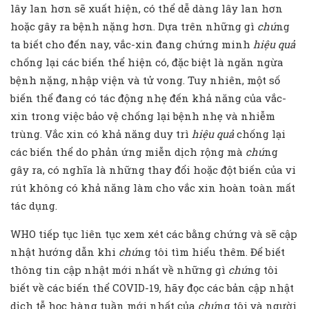
lây lan hơn sẽ xuất hiện, có thể dễ dàng lây lan hơn
hoặc gây ra bệnh nặng hơn. Dựa trên những gì
chú
ng
ta biết cho đến nay, vắc-xin đang chứng minh
hiệu quả
chống lại các biến thể hiện có, đặc biệt là ngăn ngừa
bệnh nặng, nhập viện và tử vong. Tuy nhiên, một số
biến thể đang có tác động nhẹ đến khả năng của vắc-
xin trong việc bảo vệ chống lại bệnh nhẹ và nhiễm
trùng. Vắc xin có khả năng duy trì
hiệu quả
chống lại
các biến thể do phản ứng miễn dịch rộng mà
chú
ng
gây ra, có nghĩa là những thay đổi hoặc đột biến của vi
rút không có khả năng làm cho vắc xin hoàn toàn mất
tác dụng.
WHO tiếp tục liên tục xem xét các bằng chứng và sẽ cập
nhật hướng dẫn khi
chú
ng tôi tìm hiểu thêm. Để biết
thông tin cập nhật mới nhất về những gì
chú
ng tôi
biết về các biến thể COVID-19, hãy đọc các bản cập nhật
dịch tễ học hàng tuần mới nhất của
chú
ng tôi và người