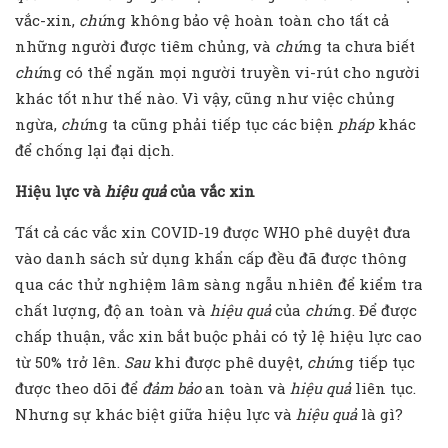
vắc-xin,
chú
ng không bảo vệ hoàn toàn cho tất cả
những người được tiêm chủng, và
chú
ng ta chưa biết
chú
ng có thể ngăn mọi người truyền vi-rút cho người
khác tốt như thế nào. Vì vậy, cũng như việc chủng
ngừa,
chú
ng ta cũng phải tiếp tục các biện
pháp
khác
để chống lại đại dịch.
Hiệu lực và
hiệu quả
của vắc xin
Tất cả các vắc xin COVID-19 được WHO phê duyệt đưa
vào danh sách sử dụng khẩn cấp đều đã được thông
qua các thử nghiệm lâm sàng ngẫu nhiên để kiểm tra
chất lượng, độ an toàn và
hiệu quả
của
chú
ng. Để được
chấp thuận, vắc xin bắt buộc phải có tỷ lệ hiệu lực cao
từ 50% trở lên.
Sau
khi được phê duyệt,
chú
ng tiếp tục
được theo dõi để
đảm bảo
an toàn và
hiệu quả
liên tục.
Nhưng sự khác biệt giữa hiệu lực và
hiệu quả
là gì?