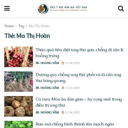
Home
Tag
Ma Thị Hoàn
Thẻ:
Ma Thị Hoàn
Thảo quả tiêu diệt ung thư gan, chống di căn K
buồng trứng
BS. HOÀNG SẦM
11/04/2025
Đương quy chống ung thư phổi và di căn ung
thư bàng quang
BS. HOÀNG SẦM
11/04/2025
Củ nưa: Món ăn dân gian – hy vọng mới trong
điều trị ung thư
BS. HOÀNG SẦM
11/04/2025
Rau má chống hình thành tân mạch ngăn