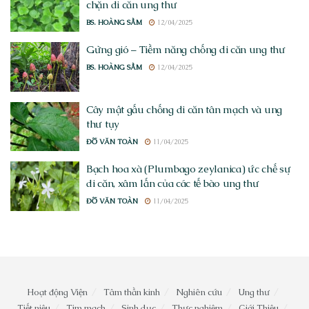
chặn di căn ung thư
BS. HOÀNG SẦM
12/04/2025
Gừng gió – Tiềm năng chống di căn ung thư
BS. HOÀNG SẦM
12/04/2025
Cây mật gấu chống di căn tân mạch và ung
thư tụy
ĐỖ VĂN TOÀN
11/04/2025
Bạch hoa xà (Plumbago zeylanica) ức chế sự
di căn, xâm lấn của các tế bào ung thư
ĐỖ VĂN TOÀN
11/04/2025
Hoạt động Viện
Tâm thần kinh
Nghiên cứu
Ung thư
Tiết niệu
Tim mạch
Sinh dục
Thực nghiệm
Giới Thiệu