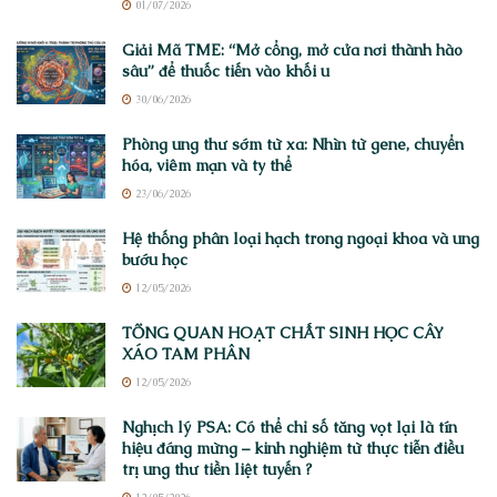
01/07/2026
Giải Mã TME: “Mở cổng, mở cửa nơi thành hào
sâu” để thuốc tiến vào khối u
30/06/2026
Phòng ung thư sớm từ xa: Nhìn từ gene, chuyển
hóa, viêm mạn và ty thể
23/06/2026
Hệ thống phân loại hạch trong ngoại khoa và ung
bướu học
12/05/2026
TỔNG QUAN HOẠT CHẤT SINH HỌC CÂY
XÁO TAM PHÂN
12/05/2026
Nghịch lý PSA: Có thể chỉ số tăng vọt lại là tín
hiệu đáng mừng – kinh nghiệm từ thực tiễn điều
trị ung thư tiền liệt tuyến ?