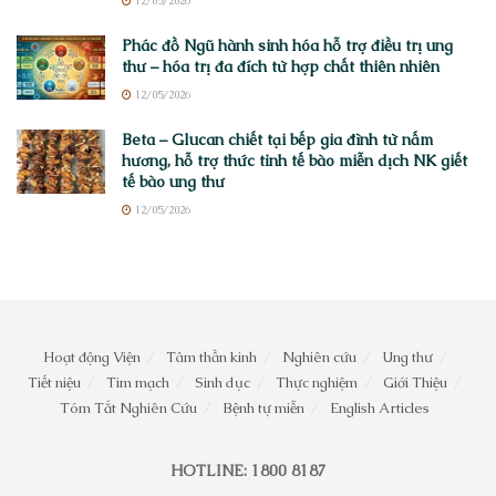
12/05/2026
Phác đồ Ngũ hành sinh hóa hỗ trợ điều trị ung
thư – hóa trị đa đích từ hợp chất thiên nhiên
12/05/2026
Beta – Glucan chiết tại bếp gia đình từ nấm
hương, hỗ trợ thức tỉnh tế bào miễn dịch NK giết
tế bào ung thư
12/05/2026
Hoạt động Viện
Tâm thần kinh
Nghiên cứu
Ung thư
Tiết niệu
Tim mạch
Sinh dục
Thực nghiệm
Giới Thiệu
Tóm Tắt Nghiên Cứu
Bệnh tự miễn
English Articles
HOTLINE: 1800 8187