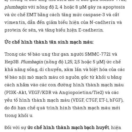
plumbagin
với nồng độ 2, 4 hoặc 8 μM gây ra apoptosis
và ức chế EMT bằng cách tăng mức caspase-3 và cắt
vimentin, dẫn đến giảm biểu hiện của N-cadherin và
protein ốc sên, và tăng biểu hiện E-cadherin.
Ức chế hình thành tân sinh mạch máu:
Trong các tế bào ung thư gan người SMMC-7721 và
Hep3B.
Plumbagin
(nồng độ 1,25; 2,5 hoặc 5 μM) ức chế
khả năng sống, di chuyển, xâm lấn và biệt hóa của các
tế bào nội mô mạch máu có nguồn gốc từ khối u bằng
cách nhắm vào các con đường hình thành mạch máu
(PI3K-Akt, VEGF/KDR và ​​Angiopoietins/Tie2) và các
yếu tố hình thành mạch máu (VEGF, CTGF, ET-1, bFGF),
do đó hạn chế quá trình hình thành mạch máu mới
trong khối u.
Đối với sự
ức chế hình thành mạch bạch huyết
, hiện