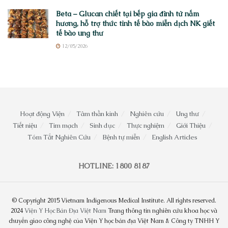
Beta – Glucan chiết tại bếp gia đình từ nấm
hương, hỗ trợ thức tỉnh tế bào miễn dịch NK giết
tế bào ung thư
12/05/2026
Hoạt động Viện
Tâm thần kinh
Nghiên cứu
Ung thư
Tiết niệu
Tim mạch
Sinh dục
Thực nghiệm
Giới Thiệu
Tóm Tắt Nghiên Cứu
Bệnh tự miễn
English Articles
HOTLINE: 1800 8187
© Copyright 2015 Vietnam Indigenous Medical Institute. All rights reserved.
2024
Viện Y Học Bản Địa Việt Nam
Trang thông tin nghiên cứu khoa học và
chuyển giao công nghệ của Viện Y học bản địa Việt Nam & Công ty TNHH Y