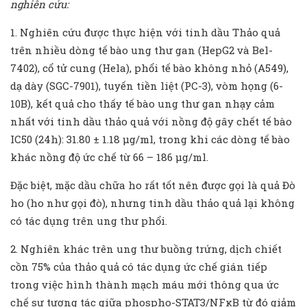
nghiên cứu:
1. Nghiên cứu được thực hiện với tinh dầu Thảo quả
trên nhiều dòng tế bào ung thư gan (HepG2 và Bel-
7402), cổ tử cung (Hela), phổi tế bào không nhỏ (A549),
dạ dày (SGC-7901), tuyến tiền liệt (PC-3), vòm họng (6-
10B), kết quả cho thấy tế bào ung thư gan nhạy cảm
nhất với tinh dầu thảo quả với nồng độ gây chết tế bào
IC50 (24h): 31.80 ± 1.18 µg/ml, trong khi các dòng tế bào
khác nồng độ ức chế từ 66 – 186 µg/ml.
Đặc biệt, mặc dầu chữa ho rất tốt nên được gọi là quả Đò
ho (ho như gọi đò), nhưng tinh dầu thảo quả lại không
có tác dụng trên ung thư phổi.
2. Nghiên khác trên ung thư buồng trứng, dịch chiết
cồn 75% của thảo quả có tác dụng ức chế gián tiếp
trong việc hình thành mạch máu mới thông qua ức
chế sự tương tác giữa phospho-STAT3/NFκB từ đó giảm