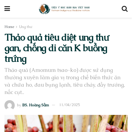
Home
Ung thư
Thảo quả tiêu diệt ung thư
gan, chống di căn K buồng
trứng
Thảo quả (Amomum tsao-ko) được sử dụng
thường xuyên làm gia vị trong chế biến thức ăn
và chữa ho, đau bụng lạnh, tiêu chảy, đầy trướng,
nấc cụt..
by
BS. Hoàng Sầm
11/04/2025