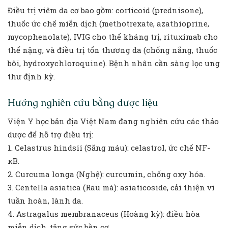
Điều trị viêm da cơ bao gồm: corticoid (prednisone),
thuốc ức chế miễn dịch (methotrexate, azathioprine,
mycophenolate), IVIG cho thể kháng trị, rituximab cho
thể nặng, và điều trị tổn thương da (chống nắng, thuốc
bôi, hydroxychloroquine). Bệnh nhân cần sàng lọc ung
thư định kỳ.
Hướng nghiên cứu bằng dược liệu
Viện Y học bản địa Việt Nam đang nghiên cứu các thảo
dược để hỗ trợ điều trị:
1. Celastrus hindsii (Săng máu): celastrol, ức chế NF-
κB.
2. Curcuma longa (Nghệ): curcumin, chống oxy hóa.
3. Centella asiatica (Rau má): asiaticoside, cải thiện vi
tuần hoàn, lành da.
4. Astragalus membranaceus (Hoàng kỳ): điều hòa
miễn dịch, tăng sức bền cơ.