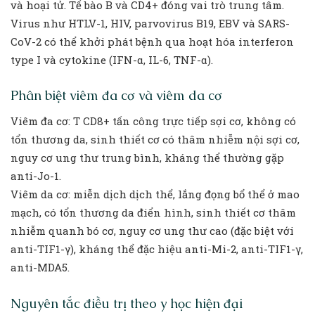
và hoại tử. Tế bào B và CD4+ đóng vai trò trung tâm.
Virus như HTLV-1, HIV, parvovirus B19, EBV và SARS-
CoV-2 có thể khởi phát bệnh qua hoạt hóa interferon
type I và cytokine (IFN-α, IL-6, TNF-α).
Phân biệt viêm đa cơ và viêm da cơ
Viêm đa cơ: T CD8+ tấn công trực tiếp sợi cơ, không có
tổn thương da, sinh thiết cơ có thâm nhiễm nội sợi cơ,
nguy cơ ung thư trung bình, kháng thể thường gặp
anti-Jo-1.
Viêm da cơ: miễn dịch dịch thể, lắng đọng bổ thể ở mao
mạch, có tổn thương da điển hình, sinh thiết cơ thâm
nhiễm quanh bó cơ, nguy cơ ung thư cao (đặc biệt với
anti-TIF1-γ), kháng thể đặc hiệu anti-Mi-2, anti-TIF1-γ,
anti-MDA5.
Nguyên tắc điều trị theo y học hiện đại