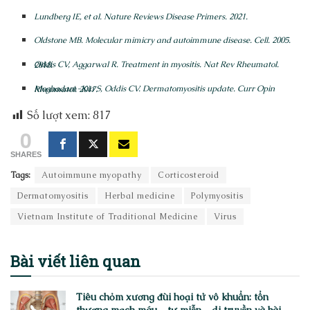
Lundberg IE, et al. Nature Reviews Disease Primers. 2021.
Oldstone MB. Molecular mimicry and autoimmune disease. Cell. 2005.
Oddis CV, Aggarwal R. Treatment in myositis. Nat Rev Rheumatol. 2018.
Moghadam-Kia S, Oddis CV. Dermatomyositis update. Curr Opin Rheumatol. 2017.
Số lượt xem:
817
0
SHARES
Tags:
Autoimmune myopathy
Corticosteroid
Dermatomyositis
Herbal medicine
Polymyositis
Vietnam Institute of Traditional Medicine
Virus
Bài viết
liên quan
Tiêu chỏm xương đùi hoại tử vô khuẩn: tổn
thương mạch máu – tự miễn – di truyền và bài