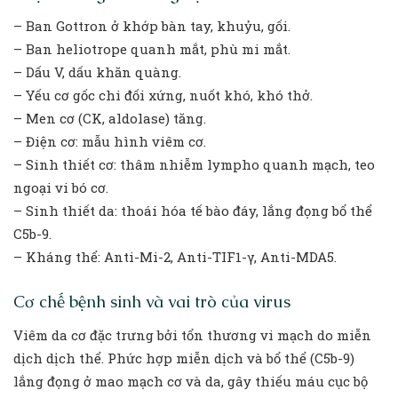
– Ban Gottron ở khớp bàn tay, khuỷu, gối.
– Ban heliotrope quanh mắt, phù mi mắt.
– Dấu V, dấu khăn quàng.
– Yếu cơ gốc chi đối xứng, nuốt khó, khó thở.
– Men cơ (CK, aldolase) tăng.
– Điện cơ: mẫu hình viêm cơ.
– Sinh thiết cơ: thâm nhiễm lympho quanh mạch, teo
ngoại vi bó cơ.
– Sinh thiết da: thoái hóa tế bào đáy, lắng đọng bổ thể
C5b-9.
– Kháng thể: Anti-Mi-2, Anti-TIF1-γ, Anti-MDA5.
Cơ chế bệnh sinh và vai trò của virus
Viêm da cơ đặc trưng bởi tổn thương vi mạch do miễn
dịch dịch thể. Phức hợp miễn dịch và bổ thể (C5b-9)
lắng đọng ở mao mạch cơ và da, gây thiếu máu cục bộ