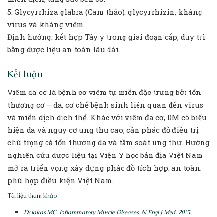
5. Glycyrrhiza glabra (Cam thảo): glycyrrhizin, kháng
virus và kháng viêm.
Định hướng: kết hợp Tây y trong giai đoạn cấp, duy trì
bằng dược liệu an toàn lâu dài.
Kết luận
Viêm da cơ là bệnh cơ viêm tự miễn đặc trưng bởi tổn
thương cơ – da, cơ chế bệnh sinh liên quan đến virus
và miễn dịch dịch thể. Khác với viêm đa cơ, DM có biểu
hiện da và nguy cơ ung thư cao, cần phác đồ điều trị
chú trọng cả tổn thương da và tầm soát ung thư. Hướng
nghiên cứu dược liệu tại Viện Y học bản địa Việt Nam
mở ra triển vọng xây dựng phác đồ tích hợp, an toàn,
phù hợp điều kiện Việt Nam.
Tài liệu tham khảo
Dalakas MC. Inflammatory Muscle Diseases. N Engl J Med. 2015.