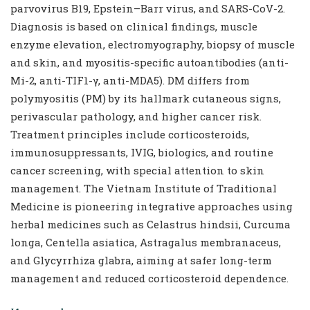
parvovirus B19, Epstein–Barr virus, and SARS-CoV-2.
Diagnosis is based on clinical findings, muscle
enzyme elevation, electromyography, biopsy of muscle
and skin, and myositis-specific autoantibodies (anti-
Mi-2, anti-TIF1-γ, anti-MDA5). DM differs from
polymyositis (PM) by its hallmark cutaneous signs,
perivascular pathology, and higher cancer risk.
Treatment principles include corticosteroids,
immunosuppressants, IVIG, biologics, and routine
cancer screening, with special attention to skin
management. The Vietnam Institute of Traditional
Medicine is pioneering integrative approaches using
herbal medicines such as Celastrus hindsii, Curcuma
longa, Centella asiatica, Astragalus membranaceus,
and Glycyrrhiza glabra, aiming at safer long-term
management and reduced corticosteroid dependence.