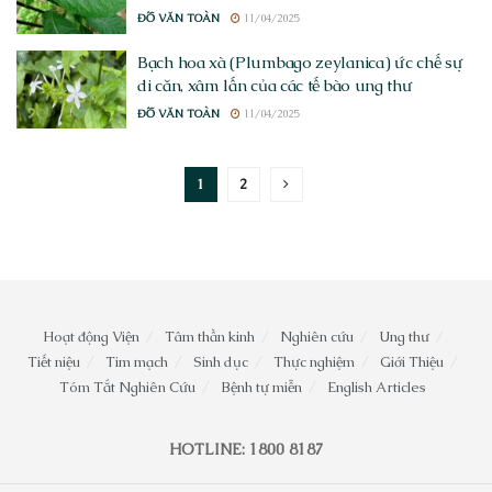
ĐỖ VĂN TOÀN
11/04/2025
Bạch hoa xà (Plumbago zeylanica) ức chế sự
di căn, xâm lấn của các tế bào ung thư
ĐỖ VĂN TOÀN
11/04/2025
1
2
Hoạt động Viện
Tâm thần kinh
Nghiên cứu
Ung thư
Tiết niệu
Tim mạch
Sinh dục
Thực nghiệm
Giới Thiệu
Tóm Tắt Nghiên Cứu
Bệnh tự miễn
English Articles
HOTLINE: 1800 8187