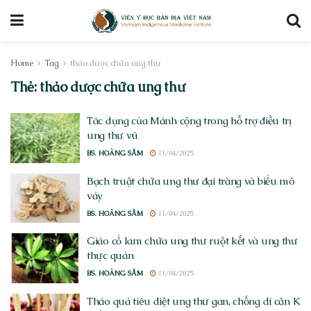
Home
Tag
thảo dược chữa ung thư
Thẻ:
thảo dược chữa ung thư
Tác dụng của Mảnh cộng trong hỗ trợ điều trị
ung thư vú
BS. HOÀNG SẦM
11/04/2025
Bạch truật chữa ung thư đại tràng và biểu mô
vảy
BS. HOÀNG SẦM
11/04/2025
Giảo cổ lam chữa ung thư ruột kết và ung thư
thực quản
BS. HOÀNG SẦM
11/04/2025
Thảo quả tiêu diệt ung thư gan, chống di căn K