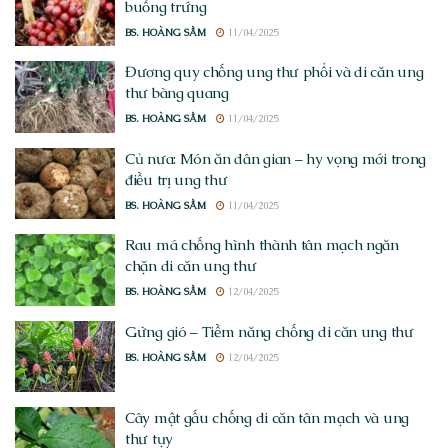
buồng trứng
BS. HOÀNG SẦM
11/04/2025
Đương quy chống ung thư phổi và di căn ung
thư bàng quang
BS. HOÀNG SẦM
11/04/2025
Củ nưa: Món ăn dân gian – hy vọng mới trong
điều trị ung thư
BS. HOÀNG SẦM
11/04/2025
Rau má chống hình thành tân mạch ngăn
chặn di căn ung thư
BS. HOÀNG SẦM
12/04/2025
Gừng gió – Tiềm năng chống di căn ung thư
BS. HOÀNG SẦM
12/04/2025
Cây mật gấu chống di căn tân mạch và ung
thư tụy