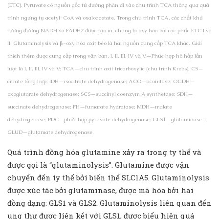
(ETC). Pyruvate có nguồn gốc từ đường phân đi vào chu trình TCA thông qua quá
trình ngưng tụ acetyl-CoA và oxaloacetate. Trong chu trình TCA, các chất khử
tương đương NADH và FADH2 được tạo ra, chúng bị oxy hóa bởi các phức ETC I và
II. Glutaminolysis và β-oxy hóa axit béo là hai nguồn cung cấp TCA khác. Giải
thích thêm được cung cấp trong văn bản. I, II, III, IV và V—Phức hợp hô hấp lần
lượt là I, II, III, IV và V; TCA—chu trình axit tricarboxylic (chu trình Krebs); CS—
citrate tổng hợp; IDH—isocitrate dehydrogenase; ACO—aconitase; OGDH—
oxoglutarate dehydrogenase; SCS—succinyl coenzym A synthetase; SDH—
succinate dehydrogenase; FH—fumarate hydratase; MDH—malate
dehydrogenase; PDC—phức hợp pyruvate dehydrogenase; GLS1—glutaminase 1;
GLUD—glutamate dehydrogenase.
Quá trình đồng hóa glutamine xảy ra trong ty thể và
được gọi là “glutaminolysis”. Glutamine được vận
chuyển đến ty thể bởi biến thể SLC1A5. Glutaminolysis
được xúc tác bởi glutaminase, được mã hóa bởi hai
đồng dạng: GLS1 và GLS2. Glutaminolysis liên quan đến
ung thư được liên kết với GLS1, được biểu hiện quá