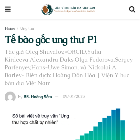
Home
Ung thư
Tế bào gốc ung thư P1
Tác giả Oleg Shuvalov,*ORCID,Yulia
Kirdeeva,Alexandra Daks,Olga Fedorova,Sergey
Parfenyev,Hans-Uwe Simon, và Nickolai A.
Barlev* Biên dịch: Hoàng Đôn Hòa | Viện Y học
bản địa Việt Nam
by
BS. Hoàng Sầm
09/04/2025