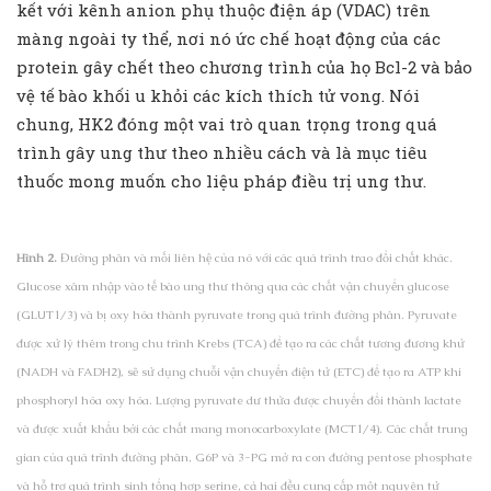
kết với kênh anion phụ thuộc điện áp (VDAC) trên
màng ngoài ty thể, nơi nó ức chế hoạt động của các
protein gây chết theo chương trình của họ Bcl-2 và bảo
vệ tế bào khối u khỏi các kích thích tử vong. Nói
chung, HK2 đóng một vai trò quan trọng trong quá
trình gây ung thư theo nhiều cách và là mục tiêu
thuốc mong muốn cho liệu pháp điều trị ung thư.
Hình 2.
Đường phân và mối liên hệ của nó với các quá trình trao đổi chất khác.
Glucose xâm nhập vào tế bào ung thư thông qua các chất vận chuyển glucose
(GLUT1/3) và bị oxy hóa thành pyruvate trong quá trình đường phân. Pyruvate
được xử lý thêm trong chu trình Krebs (TCA) để tạo ra các chất tương đương khử
(NADH và FADH2), sẽ sử dụng chuỗi vận chuyển điện tử (ETC) để tạo ra ATP khi
phosphoryl hóa oxy hóa. Lượng pyruvate dư thừa được chuyển đổi thành lactate
và được xuất khẩu bởi các chất mang monocarboxylate (MCT1/4). Các chất trung
gian của quá trình đường phân, G6P và 3-PG mở ra con đường pentose phosphate
và hỗ trợ quá trình sinh tổng hợp serine, cả hai đều cung cấp một nguyên tử