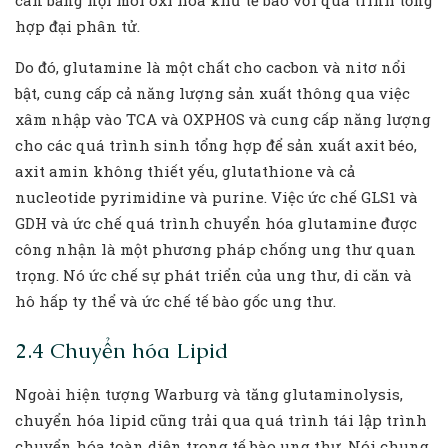
cân bằng nội môi oxi hóa khử tế bào với quá trình tổng
hợp đại phân tử.
Do đó, glutamine là một chất cho cacbon và nitơ nổi
bật, cung cấp cả năng lượng sản xuất thông qua việc
xâm nhập vào TCA và OXPHOS và cung cấp năng lượng
cho các quá trình sinh tổng hợp để sản xuất axit béo,
axit amin không thiết yếu, glutathione và cả
nucleotide pyrimidine và purine. Việc ức chế GLS1 và
GDH và ức chế quá trình chuyển hóa glutamine được
công nhận là một phương pháp chống ung thư quan
trọng. Nó ức chế sự phát triển của ung thư, di căn và
hô hấp ty thể và ức chế tế bào gốc ung thư.
2.4 Chuyển hóa Lipid
Ngoài hiện tượng Warburg và tăng glutaminolysis,
chuyển hóa lipid cũng trải qua quá trình tái lập trình
chuyển hóa toàn diện trong tế bào ung thư. Nói chung,