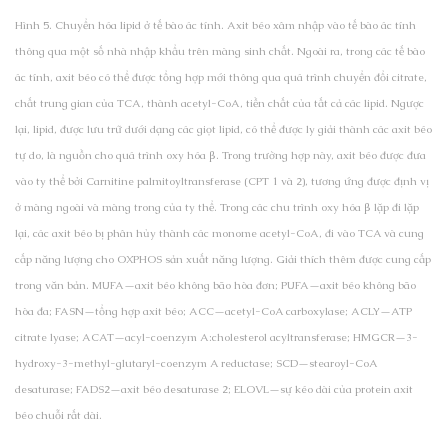
Hình 5. Chuyển hóa lipid ở tế bào ác tính. Axit béo xâm nhập vào tế bào ác tính
thông qua một số nhà nhập khẩu trên màng sinh chất. Ngoài ra, trong các tế bào
ác tính, axit béo có thể được tổng hợp mới thông qua quá trình chuyển đổi citrate,
chất trung gian của TCA, thành acetyl-CoA, tiền chất của tất cả các lipid. Ngược
lại, lipid, được lưu trữ dưới dạng các giọt lipid, có thể được ly giải thành các axit béo
tự do, là nguồn cho quá trình oxy hóa β. Trong trường hợp này, axit béo được đưa
vào ty thể bởi Carnitine palmitoyltransferase (CPT 1 và 2), tương ứng được định vị
ở màng ngoài và màng trong của ty thể. Trong các chu trình oxy hóa β lặp đi lặp
lại, các axit béo bị phân hủy thành các monome acetyl-CoA, đi vào TCA và cung
cấp năng lượng cho OXPHOS sản xuất năng lượng. Giải thích thêm được cung cấp
trong văn bản. MUFA—axit béo không bão hòa đơn; PUFA—axit béo không bão
hòa đa; FASN—tổng hợp axit béo; ACC—acetyl-CoA carboxylase; ACLY—ATP
citrate lyase; ACAT—acyl-coenzym A:cholesterol acyltransferase; HMGCR—3-
hydroxy-3-methyl-glutaryl-coenzym A reductase; SCD—stearoyl-CoA
desaturase; FADS2—axit béo desaturase 2; ELOVL—sự kéo dài của protein axit
béo chuỗi rất dài.