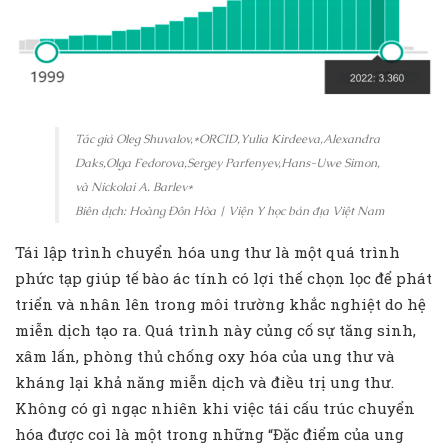
Tác giả Oleg Shuvalov,*ORCID,Yulia Kirdeeva,Alexandra
Daks,Olga Fedorova,Sergey Parfenyev,Hans-Uwe Simon,
và Nickolai A. Barlev*
Biên dịch: Hoàng Đôn Hòa | Viện Y học bản địa Việt Nam
Tái lập trình chuyển hóa ung thư là một quá trình
phức tạp giúp tế bào ác tính có lợi thế chọn lọc để phát
triển và nhân lên trong môi trường khắc nghiệt do hệ
miễn dịch tạo ra. Quá trình này củng cố sự tăng sinh,
xâm lấn, phòng thủ chống oxy hóa của ung thư và
kháng lại khả năng miễn dịch và điều trị ung thư.
Không có gì ngạc nhiên khi việc tái cấu trúc chuyển
hóa được coi là một trong những “Đặc điểm của ung