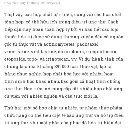
(truy vấn ngày 19 tháng 10 năm 2023).
Thật vậy, các hợp chất tự nhiên, cùng với các hóa chất
tổng hợp, có thể hữu ích trong điều trị ung thư. Cách
tiếp cận này hoàn toàn hợp lý bởi vì hầu hết các loại
thuốc hóa trị được sử dụng thường xuyên đều có nguồn
gốc từ thực vật và actinomycetes: paclitaxel,
vincristine, vinblastine, doxorubicin, camptothecin,
etoposide, topo- và irinotecan, v.v. Ví dụ, hành tinh của
chúng ta chứa khoảng 391.000 loài thực vật, tạo ra
hàng chục nghìn hợp chất hóa học với nhiều hoạt
tính sinh học khác nhau, bao gồm cả hoạt tính chống
ung thư. Hơn nữa, nó cung cấp rất nhiều hợp chất ứng
cử viên với nhiều nguồn và cấu trúc mới lạ.
Thứ hai, một số hợp chất tự nhiên từ nhóm thực phẩm
chức năng có thể tiêu diệt tế bào ung thư và hỗ trợ điều
trị ung thư như một phần của phác đồ hóa trị hiện đại.