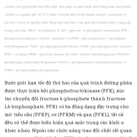
cacbon cho quá trình trao đổi chất, bao gồm cả quá trình sinh tổng hợp nucleotide.
Citrate có nguồn gốc từ TCA được chuyển đổi trở lại thành acetyl-coenzyme A
(acetyl-CoA), là nguồn sinh tổng hợp axit béo. Các giải thích thêm được cung cấp
trong văn bản. HK2—hexokinase 2; GPI—glucose-6-phosphate isomerase; PFK—
phosphofructokinase; ALDO—aldolase; GAPDH—glyceraldehyde 3-phosphate
dehydrogenase; PGK—phosphoglycerate kinase; PGM—phosphoglycerate mutase;
ENO—enolase; PKM—pyruvate kinase M; LDH—lactate dehydrogenase; PHGDH—
phosphoglycerate dehydrogenase; PSAT1—phosphoserine aminotransferase 1;
PSPH—phosphoserine phosphatase.
Bước giới hạn tốc độ thứ hai của quá trình đường phân
được thực hiện bởi phosphofructokinase (PFK), xúc
tác chuyển đổi fructose 6-phosphate thành fructose
1,6-bisphosphate. PFK1 có ba đồng dạng đặc trưng cho
mô: tiểu cầu (PFKP), cơ (PFKM) và gan (PFKL), tất cả
đều có thể được biểu hiện quá mức trong các khối u
khác nhau. Ngoài các chức năng trao đổi chất rất quan