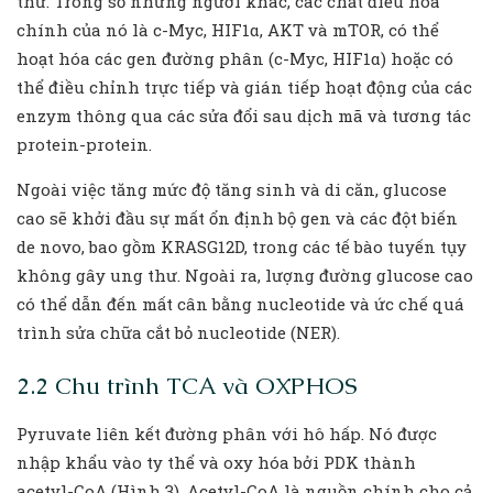
thư. Trong số những người khác, các chất điều hòa
chính của nó là c-Myc, HIF1α, AKT và mTOR, có thể
hoạt hóa các gen đường phân (c-Myc, HIF1α) hoặc có
thể điều chỉnh trực tiếp và gián tiếp hoạt động của các
enzym thông qua các sửa đổi sau dịch mã và tương tác
protein-protein.
Ngoài việc tăng mức độ tăng sinh và di căn, glucose
cao sẽ khởi đầu sự mất ổn định bộ gen và các đột biến
de novo, bao gồm KRASG12D, trong các tế bào tuyến tụy
không gây ung thư. Ngoài ra, lượng đường glucose cao
có thể dẫn đến mất cân bằng nucleotide và ức chế quá
trình sửa chữa cắt bỏ nucleotide (NER).
2.2 Chu trình TCA và OXPHOS
Pyruvate liên kết đường phân với hô hấp. Nó được
nhập khẩu vào ty thể và oxy hóa bởi PDK thành
acetyl-CoA (Hình 3). Acetyl-CoA là nguồn chính cho cả