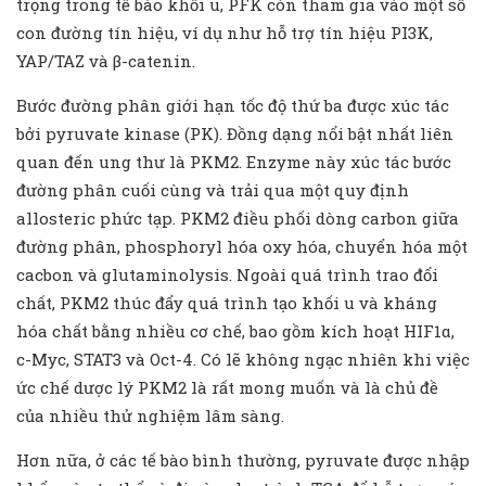
trọng trong tế bào khối u, PFK còn tham gia vào một số
con đường tín hiệu, ví dụ như hỗ trợ tín hiệu PI3K,
YAP/TAZ và β-catenin.
Bước đường phân giới hạn tốc độ thứ ba được xúc tác
bởi pyruvate kinase (PK). Đồng dạng nổi bật nhất liên
quan đến ung thư là PKM2. Enzyme này xúc tác bước
đường phân cuối cùng và trải qua một quy định
allosteric phức tạp. PKM2 điều phối dòng carbon giữa
đường phân, phosphoryl hóa oxy hóa, chuyển hóa một
cacbon và glutaminolysis. Ngoài quá trình trao đổi
chất, PKM2 thúc đẩy quá trình tạo khối u và kháng
hóa chất bằng nhiều cơ chế, bao gồm kích hoạt HIF1α,
c-Myc, STAT3 và Oct-4. Có lẽ không ngạc nhiên khi việc
ức chế dược lý PKM2 là rất mong muốn và là chủ đề
của nhiều thử nghiệm lâm sàng.
Hơn nữa, ở các tế bào bình thường, pyruvate được nhập