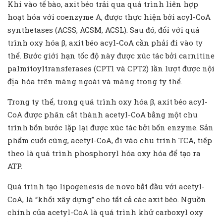
Khi vào tế bào, axit béo trải qua quá trình liên hợp
hoạt hóa với coenzyme A, được thực hiện bởi acyl-CoA
synthetases (ACSS, ACSM, ACSL). Sau đó, đối với quá
trình oxy hóa β, axit béo acyl-CoA cần phải đi vào ty
thể. Bước giới hạn tốc độ này được xúc tác bởi carnitine
palmitoyltransferases (CPT1 và CPT2) lần lượt được nội
địa hóa trên màng ngoài và màng trong ty thể.
Trong ty thể, trong quá trình oxy hóa β, axit béo acyl-
CoA được phân cắt thành acetyl-CoA bằng một chu
trình bốn bước lặp lại được xúc tác bởi bốn enzyme. Sản
phẩm cuối cùng, acetyl-CoA, đi vào chu trình TCA, tiếp
theo là quá trình phosphoryl hóa oxy hóa để tạo ra
ATP.
Quá trình tạo lipogenesis de novo bắt đầu với acetyl-
CoA, là “khối xây dựng” cho tất cả các axit béo. Nguồn
chính của acetyl-CoA là quá trình khử carboxyl oxy