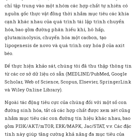
chỉ tập trung vào một nhóm các hợp chất tự nhiên có
nguồn gốc thực vật đồng thời nhắm mục tiêu các khía
cạnh khác nhau của quá trình tái lập trình chuyển
hóa, bao gồm đường phân hiếu khí, hô hấp,
glutaminolysis, chuyển hóa một cacbon, tạo
lipogenesis de novo và quá trình oxy hóa β của axit
béo.
Để thực hiện khảo sát, chúng tôi đã thu thập thông tin
từ các cơ sở dữ liệu có sẵn (MEDLINE/PubMed, Google
Scholar, Web of Science, Scopus, Elsevier, SpringerLink
và Wiley Online Library).
Ngoài tác động tiêu cực của chúng đối với một số con
đường sinh hóa, tất cả các hợp chất được xem xét cũng
nhắm mục tiêu các con đường tín hiệu khác nhau, bao
gồm PI3K/AKT/mTOR, ERK/MAPK, Jac/STAT, v.v. Các đặc
tính này giúp tăng cường khả năng đa mục tiêu của