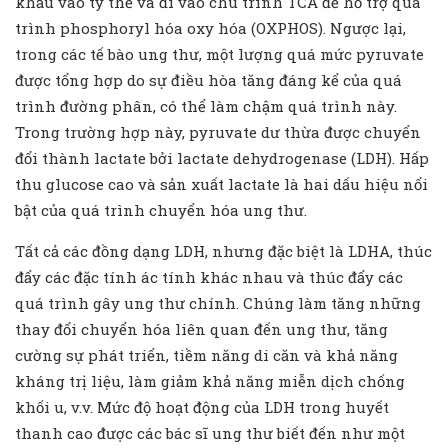
khẩu vào ty thể và đi vào chu trình TCA để hỗ trợ quá
trình phosphoryl hóa oxy hóa (OXPHOS). Ngược lại,
trong các tế bào ung thư, một lượng quá mức pyruvate
được tổng hợp do sự điều hòa tăng đáng kể của quá
trình đường phân, có thể làm chậm quá trình này.
Trong trường hợp này, pyruvate dư thừa được chuyển
đổi thành lactate bởi lactate dehydrogenase (LDH). Hấp
thu glucose cao và sản xuất lactate là hai dấu hiệu nổi
bật của quá trình chuyển hóa ung thư.
Tất cả các đồng dạng LDH, nhưng đặc biệt là LDHA, thúc
đẩy các đặc tính ác tính khác nhau và thúc đẩy các
quá trình gây ung thư chính. Chúng làm tăng những
thay đổi chuyển hóa liên quan đến ung thư, tăng
cường sự phát triển, tiềm năng di căn và khả năng
kháng trị liệu, làm giảm khả năng miễn dịch chống
khối u, v.v. Mức độ hoạt động của LDH trong huyết
thanh cao được các bác sĩ ung thư biết đến như một