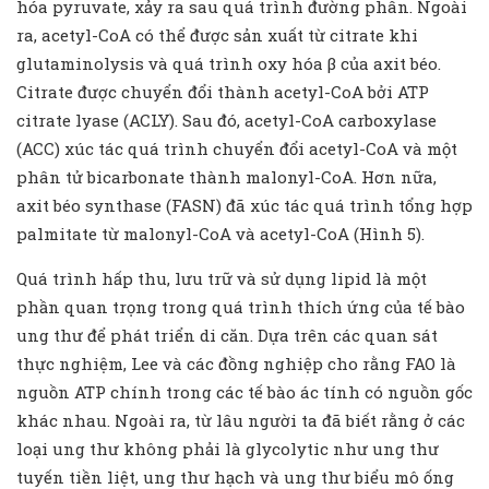
hóa pyruvate, xảy ra sau quá trình đường phân. Ngoài
ra, acetyl-CoA có thể được sản xuất từ ​​citrate khi
glutaminolysis và quá trình oxy hóa β của axit béo.
Citrate được chuyển đổi thành acetyl-CoA bởi ATP
citrate lyase (ACLY). Sau đó, acetyl-CoA carboxylase
(ACC) xúc tác quá trình chuyển đổi acetyl-CoA và một
phân tử bicarbonate thành malonyl-CoA. Hơn nữa,
axit béo synthase (FASN) đã xúc tác quá trình tổng hợp
palmitate từ malonyl-CoA và acetyl-CoA (Hình 5).
Quá trình hấp thu, lưu trữ và sử dụng lipid là một
phần quan trọng trong quá trình thích ứng của tế bào
ung thư để phát triển di căn. Dựa trên các quan sát
thực nghiệm, Lee và các đồng nghiệp cho rằng FAO là
nguồn ATP chính trong các tế bào ác tính có nguồn gốc
khác nhau. Ngoài ra, từ lâu người ta đã biết rằng ở các
loại ung thư không phải là glycolytic như ung thư
tuyến tiền liệt, ung thư hạch và ung thư biểu mô ống