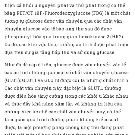
hiện cả khối u nguyên phát và thứ phát trong cơ thể
bằng PET/CT. 18F-Fluorodeoxyglucose (FDG) là một chất
tương tự glucose được vận chuyển qua các chất vận
chuyển glucose vào tế bào ung thư sau đó được
phosphoryl hóa qua trung gian hexokinase 2 (HK2).
Do đó, các khu vực tăng trưởng ác tính được phát hiện
dựa trên sự gia tăng hấp thu và sử dụng glucose.
Như đã đề cập ở trên, glucose được vận chuyển vào tế
bào ác tính thông qua một số chất vận chuyển glucose
(GLUT); GLUT1 và GLUT3 được coi là những chất chính.
Các chất vận chuyển này, đặc biệt là GLUT1, thường
được điều hòa tăng cường trong các khối u khác nhau
và thúc đẩy khả năng xâm lấn và kháng trị liệu của
chúng. Việc ức chế các chất vận chuyển này, có thể
làm giảm quá trình đường phân không kiểm soát
được, là một phương pháp chống ung thư đang phát
triển với một số hợp chất đang được nghiên cứu trong