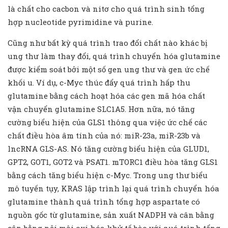
là chất cho cacbon và nitơ cho quá trình sinh tổng
hợp nucleotide pyrimidine và purine.
Cũng như bất kỳ quá trình trao đổi chất nào khác bị
ung thư làm thay đổi, quá trình chuyển hóa glutamine
được kiểm soát bởi một số gen ung thư và gen ức chế
khối u. Ví dụ, c-Myc thúc đẩy quá trình hấp thu
glutamine bằng cách hoạt hóa các gen mã hóa chất
vận chuyển glutamine SLC1A5. Hơn nữa, nó tăng
cường biểu hiện của GLS1 thông qua việc ức chế các
chất điều hòa âm tính của nó: miR-23a, miR-23b và
lncRNA GLS-AS. Nó tăng cường biểu hiện của GLUD1,
GPT2, GOT1, GOT2 và PSAT1. mTORC1 điều hòa tăng GLS1
bằng cách tăng biểu hiện c-Myc. Trong ung thư biểu
mô tuyến tụy, KRAS lập trình lại quá trình chuyển hóa
glutamine thành quá trình tổng hợp aspartate có
nguồn gốc từ glutamine, sản xuất NADPH và cân bằng