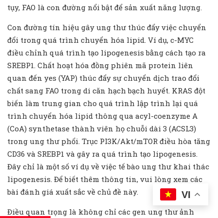
tụy, FAO là con đường nổi bật để sản xuất năng lượng.
Con đường tín hiệu gây ung thư thúc đẩy việc chuyển
đổi trong quá trình chuyển hóa lipid. Ví dụ, c-MYC
điều chỉnh quá trình tạo lipogenesis bằng cách tạo ra
SREBP1. Chất hoạt hóa đồng phiên mã protein liên
quan đến yes (YAP) thúc đẩy sự chuyển dịch trao đổi
chất sang FAO trong di căn hạch bạch huyết. KRAS đột
biến làm trung gian cho quá trình lập trình lại quá
trình chuyển hóa lipid thông qua acyl-coenzyme A
(CoA) synthetase thành viên họ chuỗi dài 3 (ACSL3)
trong ung thư phổi. Trục PI3K/Akt/mTOR điều hòa tăng
CD36 và SREBP1 và gây ra quá trình tạo lipogenesis.
Đây chỉ là một số ví dụ về việc tế bào ung thư khai thác
lipogenesis. Để biết thêm thông tin, vui lòng xem các
bài đánh giá xuất sắc về chủ đề này.
VI
Điều quan trọng là không chỉ các gen ung thư ảnh