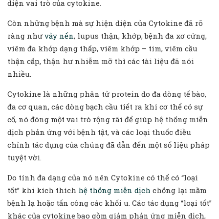
diện vai trò của cytokine.
Còn những bệnh mà sự hiện diện của Cytokine đã rõ
ràng như
vảy nến
, lupus thận, khớp, bệnh đa xơ cứng,
viêm đa khớp dạng thấp, viêm khớp – tim, viêm cầu
thận cấp, thận hư nhiễm mỡ thì các tài liệu đã nói
nhiều.
Cytokine là những phân tử protein do đa dòng tế bào,
đa cơ quan, các dòng bạch cầu tiết ra khi cơ thể có sự
cố, nó đóng một vai trò rộng rãi để giúp hệ thống miễn
dịch phản ứng với bệnh tật, và các loại thuốc điều
chỉnh tác dụng của chúng đã dẫn đến một số liệu pháp
tuyệt vời.
Do tính đa dạng của nó nên Cytokine có thể có “loại
tốt” khi kích thích
hệ thống miễn dịch
chống lại mầm
bệnh lạ hoặc tấn công các khối u. Các tác dụng “loại tốt”
khác của cytokine bao gồm giảm phản ứng miễn dịch,